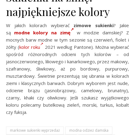
najpiękniejsze kolory
W jakich kolorach wybierać
zimowe sukienki
? Jakie
są
modne kolory na zimę
w modzie damskiej? Z
mocnych barw modne w tym sezonie są czerwień, fiolet i
żółty (
kolor roku
2021 według Pantone). Można wybierać
spośród różnorodnych odcieni tych kolorów – od
jasnoczerwonego, liliowego i kanarkowego, przez makowy,
szafranowy, śliwkowy, aż po bordowy, purpurowy,
musztardowy. Świetnie prezentują się ubrania w kolorach
ziemi i klasycznych barwach. Dobrym wyborem jest nude,
odcienie brązu (jasnobrązowy, camelowy, brunatny),
czarny, khaki czy oliwkowy. Jeśli szukasz wyjątkowego
koloru polecamy butelkową zieleń, morski, turkus, kobalt
czy fuksja.
markowe sukienki wyprzedaż
modna odzież damska