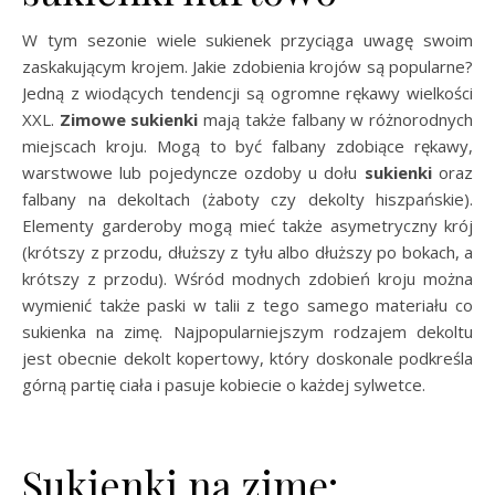
W tym sezonie wiele sukienek przyciąga uwagę swoim
zaskakującym krojem. Jakie zdobienia krojów są popularne?
Jedną z wiodących tendencji są ogromne rękawy wielkości
XXL.
Zimowe sukienki
mają także falbany w różnorodnych
miejscach kroju. Mogą to być falbany zdobiące rękawy,
warstwowe lub pojedyncze ozdoby u dołu
sukienki
oraz
falbany na dekoltach (żaboty czy dekolty hiszpańskie).
Elementy garderoby mogą mieć także asymetryczny krój
(krótszy z przodu, dłuższy z tyłu albo dłuższy po bokach, a
krótszy z przodu). Wśród modnych zdobień kroju można
wymienić także paski w talii z tego samego materiału co
sukienka na zimę. Najpopularniejszym rodzajem dekoltu
jest obecnie dekolt kopertowy, który doskonale podkreśla
górną partię ciała i pasuje kobiecie o każdej sylwetce.
Sukienki na zimę: