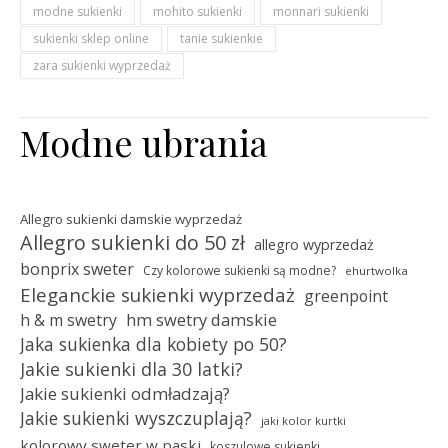
modne sukienki
mohito sukienki
monnari sukienki
sukienki sklep online
tanie sukienkie
zara sukienki wyprzedaż
Modne ubrania
Allegro sukienki damskie wyprzedaż
Allegro sukienki do 50 zł
allegro wyprzedaż
bonprix sweter
Czy kolorowe sukienki są modne?
ehurtwolka
Eleganckie sukienki wyprzedaż
greenpoint
hm swetry damskie
h & m swetry
Jaka sukienka dla kobiety po 50?
Jakie sukienki dla 30 latki?
Jakie sukienki odmładzają?
Jakie sukienki wyszczuplają?
jaki kolor kurtki
kolorowy sweter w paski
koszulowe sukienki