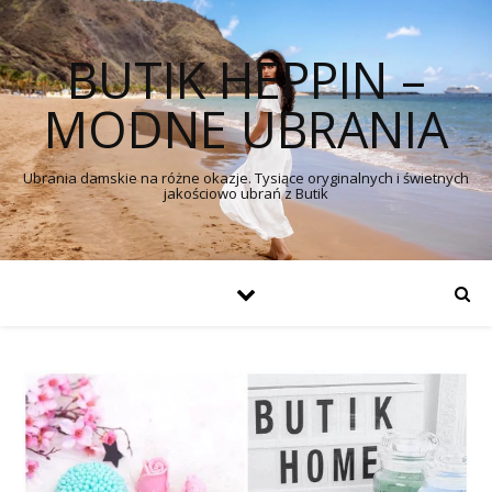
BUTIK HEPPIN –
MODNE UBRANIA
Ubrania damskie na różne okazje. Tysiące oryginalnych i świetnych
jakościowo ubrań z Butik