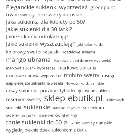
Eleganckie sukienki wyprzedaż
greenpoint
hm swetry damskie
h & m swetry
Jaka sukienka dla kobiety po 50?
Jakie sukienki dla 30 latki?
Jakie sukienki odmładzają?
Jakie sukienki wyszczuplają?
jaki kolor kurtki
kolorowy sweter w paski
koszulowe sukienki
mango ubrania
Markowe bluzki damskie wyprzedaż
markowe ubrania
markowe sukienki wyprzedaż
mohito swetry
msngr
markowe ubrania wyprzedaż
najpiękniejsze sukienki na weselu
Nowości kurtki damskie
porady stylistki
orsay sukienki
quiosque sukienki
sklep ebutik.pl
reserved swetry
sukienkach
sukienkie
sukienki
sukienkom
sukienki na jesień
sweter w paski
sweter świąteczny
tanie sukienki do 50 zł
tanie swetry damskie
wyglądaj pięknie dzięki sukienkom z Butik