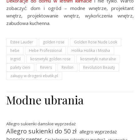
Dekoracje do domu w letnim klimacie
i nie tylko. Warto
zobaczyć: dom i ogród – modne wnętrze, projektant
wnętrz, projektowanie wnętrz, wykończenia wnętrz,
zabudowa kuchenna.
Estee Lauder
golden rose
Golden Rose Nude Look
hebe
Hebe Professional
Holika Holika i Missha
Ingrid
kosmetyki golden rose
kosmetyki naturalne
palety cieni
Revers
Revlon
Revolution Beauty
zakupy w drogerii ebutik.pl
Modne ubrania
Allegro sukienki damskie wyprzedaż
Allegro sukienki do 50 zł
allegro wyprzedaż
bonprix sweter
Czy kolorowe sukienki są modne?
ehurtwolka