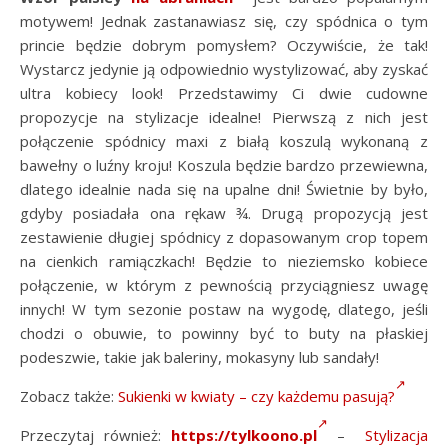
motywem! Jednak zastanawiasz się, czy spódnica o tym
princie będzie dobrym pomysłem? Oczywiście, że tak!
Wystarcz jedynie ją odpowiednio wystylizować, aby zyskać
ultra kobiecy look! Przedstawimy Ci dwie cudowne
propozycje na stylizacje idealne! Pierwszą z nich jest
połączenie spódnicy maxi z białą koszulą wykonaną z
bawełny o luźny kroju! Koszula będzie bardzo przewiewna,
dlatego idealnie nada się na upalne dni! Świetnie by było,
gdyby posiadała ona rękaw ¾. Drugą propozycją jest
zestawienie długiej spódnicy z dopasowanym crop topem
na cienkich ramiączkach! Będzie to nieziemsko kobiece
połączenie, w którym z pewnością przyciągniesz uwagę
innych! W tym sezonie postaw na wygodę, dlatego, jeśli
chodzi o obuwie, to powinny być to buty na płaskiej
podeszwie, takie jak baleriny, mokasyny lub sandały!
Zobacz także:
Sukienki w kwiaty – czy każdemu pasują?
Przeczytaj również:
https://tylkoono.pl
–
Stylizacja