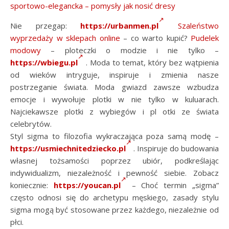
sportowo-elegancka – pomysły jak nosić dresy
Nie przegap:
https://urbanmen.pl
Szaleństwo
wyprzedaży w sklepach online
– co warto kupić?
Pudelek
modowy
– ploteczki o modzie i nie tylko –
https://wbiegu.pl
. Moda to temat, który bez wątpienia
od wieków intryguje, inspiruje i zmienia nasze
postrzeganie świata. Moda gwiazd zawsze wzbudza
emocje i wywołuje plotki w nie tylko w kuluarach.
Najciekawsze plotki z wybiegów i pl otki ze świata
celebrytów.
Styl sigma to filozofia wykraczająca poza samą modę –
https://usmiechnitedziecko.pl
. Inspiruje do budowania
własnej tożsamości poprzez ubiór, podkreślając
indywidualizm, niezależność i pewność siebie. Zobacz
koniecznie:
https://youcan.pl
– Choć termin „sigma”
często odnosi się do archetypu męskiego, zasady stylu
sigma mogą być stosowane przez każdego, niezależnie od
płci.