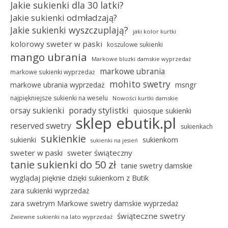
Jakie sukienki dla 30 latki?
Jakie sukienki odmładzają?
Jakie sukienki wyszczuplają?
jaki kolor kurtki
kolorowy sweter w paski
koszulowe sukienki
mango ubrania
Markowe bluzki damskie wyprzedaż
markowe ubrania
markowe sukienki wyprzedaż
mohito swetry
msngr
markowe ubrania wyprzedaż
najpiękniejsze sukienki na weselu
Nowości kurtki damskie
porady stylistki
orsay sukienki
quiosque sukienki
sklep ebutik.pl
reserved swetry
sukienkach
sukienkie
sukienki
sukienkom
sukienki na jesień
sweter w paski
sweter świąteczny
tanie sukienki do 50 zł
tanie swetry damskie
wyglądaj pięknie dzięki sukienkom z Butik
zara sukienki wyprzedaż
zara swetrym Markowe swetry damskie wyprzedaż
świąteczne swetry
Zwiewne sukienki na lato wyprzedaż