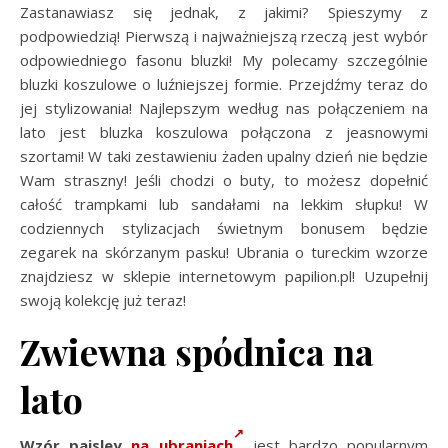
Zastanawiasz się jednak, z jakimi? Spieszymy z
podpowiedzią! Pierwszą i najważniejszą rzeczą jest wybór
odpowiedniego fasonu bluzki! My polecamy szczególnie
bluzki koszulowe o luźniejszej formie. Przejdźmy teraz do
jej stylizowania! Najlepszym według nas połączeniem na
lato jest bluzka koszulowa połączona z jeasnowymi
szortami! W taki zestawieniu żaden upalny dzień nie będzie
Wam straszny! Jeśli chodzi o buty, to możesz dopełnić
całość trampkami lub sandałami na lekkim słupku! W
codziennych stylizacjach świetnym bonusem będzie
zegarek na skórzanym pasku! Ubrania o tureckim wzorze
znajdziesz w sklepie internetowym papilion.pl! Uzupełnij
swoją kolekcję już teraz!
Zwiewna spódnica na
lato
Wzór paisley
na ubraniach
jest bardzo popularnym