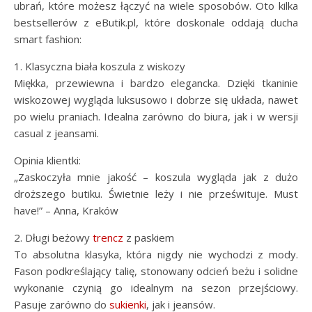
ubrań, które możesz łączyć na wiele sposobów. Oto kilka
bestsellerów z eButik.pl, które doskonale oddają ducha
smart fashion:
1. Klasyczna biała koszula z wiskozy
Miękka, przewiewna i bardzo elegancka. Dzięki tkaninie
wiskozowej wygląda luksusowo i dobrze się układa, nawet
po wielu praniach. Idealna zarówno do biura, jak i w wersji
casual z jeansami.
Opinia klientki:
„Zaskoczyła mnie jakość – koszula wygląda jak z dużo
droższego butiku. Świetnie leży i nie prześwituje. Must
have!” – Anna, Kraków
2. Długi beżowy
trencz
z paskiem
To absolutna klasyka, która nigdy nie wychodzi z mody.
Fason podkreślający talię, stonowany odcień beżu i solidne
wykonanie czynią go idealnym na sezon przejściowy.
Pasuje zarówno do
sukienki
, jak i jeansów.