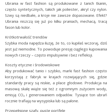
Ubrania w fast fashion są produkowane z tanich tkanin,
często syntetycznych, takich jak poliester, akryl czy nylon.
Szwy są niedbałe, a kroje nie zawsze dopasowane. Efekt?
Ubrania niszczą się już po kilku praniach, mechacą, tracą
fason lub kolor.
Krótkotrwałość trendów
Szybka moda napędza iluzję, że to, co kupiłaś wczoraj, dziś
jest już niemodne. To powoduje presję ciągłego kupowania
nowych rzeczy – często impulsywnie i bez refleksji.
Koszty etyczne i środowiskowe
Aby produkować tanio i szybko, marki fast fashion często
korzystają z fabryk w krajach rozwijających się, gdzie
standardy pracy są niskie, a płace głodowe. Produkcja na
masową skalę wiąże się też z ogromnym zużyciem wody,
emisją CO₂ i generowaniem odpadów. Tysiące ton ubrań
rocznie trafiają na wysypiska lub są palone.
Przepełnione szafy, puste portfele