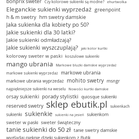
bonprix sweter
Czy kolorowe sukienki są modne?
ehurtwolka
Eleganckie sukienki wyprzedaż
greenpoint
hm swetry damskie
h & m swetry
Jaka sukienka dla kobiety po 50?
Jakie sukienki dla 30 latki?
Jakie sukienki odmładzają?
Jakie sukienki wyszczuplają?
jaki kolor kurtki
kolorowy sweter w paski
koszulowe sukienki
mango ubrania
Markowe bluzki damskie wyprzedaż
markowe ubrania
markowe sukienki wyprzedaż
mohito swetry
msngr
markowe ubrania wyprzedaż
najpiękniejsze sukienki na weselu
Nowości kurtki damskie
porady stylistki
orsay sukienki
quiosque sukienki
sklep ebutik.pl
reserved swetry
sukienkach
sukienkie
sukienki
sukienkom
sukienki na jesień
sweter w paski
sweter świąteczny
tanie sukienki do 50 zł
tanie swetry damskie
wyglądaj pięknie dzięki sukienkom z Butik