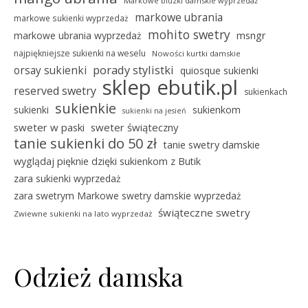
Markowe bluzki damskie wyprzedaż
markowe ubrania
markowe sukienki wyprzedaż
mohito swetry
msngr
markowe ubrania wyprzedaż
najpiękniejsze sukienki na weselu
Nowości kurtki damskie
porady stylistki
orsay sukienki
quiosque sukienki
sklep ebutik.pl
reserved swetry
sukienkach
sukienkie
sukienki
sukienkom
sukienki na jesień
sweter w paski
sweter świąteczny
tanie sukienki do 50 zł
tanie swetry damskie
wyglądaj pięknie dzięki sukienkom z Butik
zara sukienki wyprzedaż
zara swetrym Markowe swetry damskie wyprzedaż
świąteczne swetry
Zwiewne sukienki na lato wyprzedaż
Odzież damska