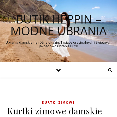
BUTIK HEPPIN –
MODNE UBRANIA
Ubrania damskie na różne okazje. Tysiące oryginalnych i świetnych
jakościowo ubrań z Butik
KURTKI ZIMOWE
Kurtki zimowe damskie –