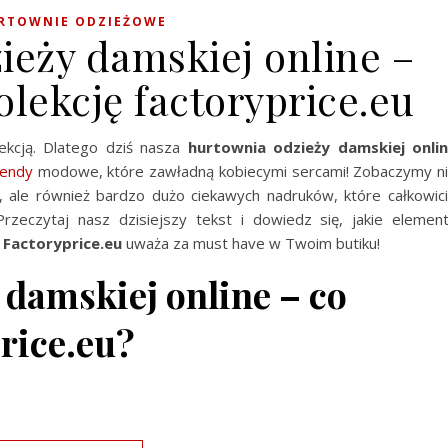
RTOWNIE ODZIEŻOWE
ieży damskiej online –
lekcję factoryprice.eu
kcją. Dlatego dziś nasza
hurtownia odzieży damskiej onli
rendy
modowe, które zawładną kobiecymi sercami! Zobaczymy n
, ale również bardzo dużo ciekawych nadruków, które całkowic
Przeczytaj nasz dzisiejszy tekst i dowiedz się, jakie elemen
 Factoryprice.eu
uważa za must have w Twoim butiku!
damskiej online – co
rice.eu?