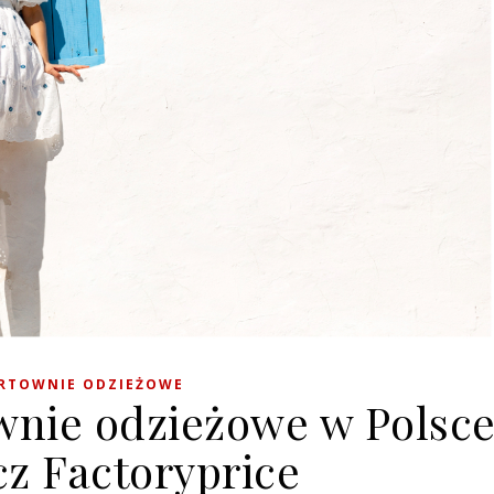
RTOWNIE ODZIEŻOWE
wnie odzieżowe w Polsc
cz Factoryprice