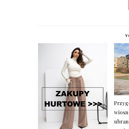
Y
Przyg
wiosnę
ubran