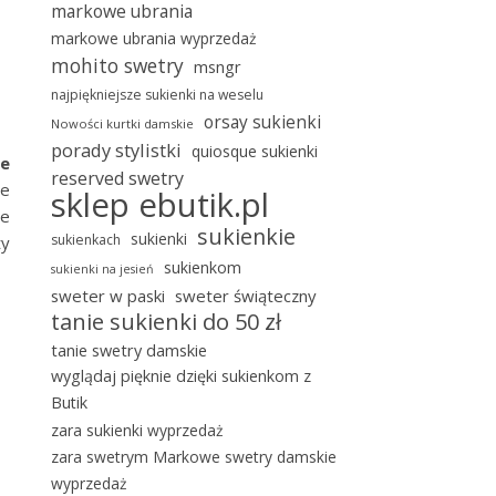
markowe ubrania
markowe ubrania wyprzedaż
mohito swetry
msngr
najpiękniejsze sukienki na weselu
orsay sukienki
Nowości kurtki damskie
porady stylistki
quiosque sukienki
ne
reserved swetry
ie
sklep ebutik.pl
ie
sukienkie
sukienki
sukienkach
ty
sukienkom
sukienki na jesień
sweter w paski
sweter świąteczny
tanie sukienki do 50 zł
tanie swetry damskie
wyglądaj pięknie dzięki sukienkom z
Butik
zara sukienki wyprzedaż
zara swetrym Markowe swetry damskie
wyprzedaż