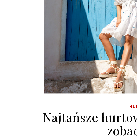
HU
Najtańsze hurto
– zoba