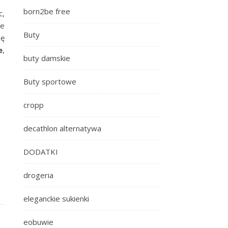
born2be free
c,
ie
Buty
ię
e
,
buty damskie
Buty sportowe
cropp
decathlon alternatywa
DODATKI
drogeria
eleganckie sukienki
eobuwie