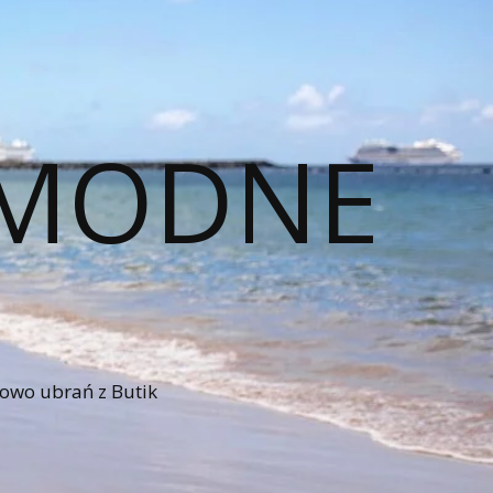
– MODNE
iowo ubrań z Butik