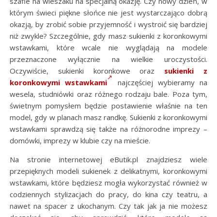
szafie na wieszaku na specjalną okazję. Czy nowy dzień, w
którym świeci piękne słońce nie jest wystarczająco dobrą
okazją, by zrobić sobie przyjemność i wystroić się bardziej
niż zwykle? Szczególnie, gdy masz sukienki z koronkowymi
wstawkami, które wcale nie wyglądają na modele
przeznaczone wyłącznie na wielkie uroczystości.
Oczywiście, sukienki koronkowe oraz
sukienki z
koronkowymi wstawkami
najczęściej wybieramy na
wesela, studniówki oraz różnego rodzaju bale. Poza tym,
świetnym pomysłem będzie postawienie właśnie na ten
model, gdy w planach masz randkę. Sukienki z koronkowymi
wstawkami sprawdzą się także na różnorodne imprezy –
domówki, imprezy w klubie czy na mieście.
Na stronie internetowej eButik.pl znajdziesz wiele
przepięknych modeli sukienek z delikatnymi, koronkowymi
wstawkami, które będziesz mogła wykorzystać również w
codziennych stylizacjach do pracy, do kina czy teatru, a
nawet na spacer z ukochanym. Czy tak jak ja nie możesz