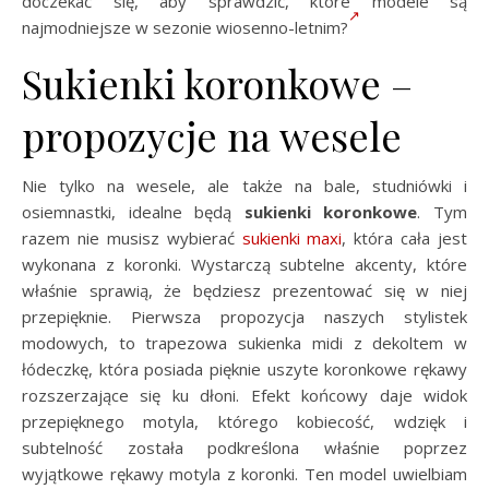
doczekać się, aby sprawdzić, które modele są
najmodniejsze w sezonie wiosenno-letnim?
Sukienki koronkowe –
propozycje na wesele
Nie tylko na wesele, ale także na bale, studniówki i
osiemnastki, idealne będą
sukienki
koronkowe
. Tym
razem nie musisz wybierać
sukienki maxi
, która cała jest
wykonana z koronki. Wystarczą subtelne akcenty, które
właśnie sprawią, że będziesz prezentować się w niej
przepięknie. Pierwsza propozycja naszych stylistek
modowych, to trapezowa sukienka midi z dekoltem w
łódeczkę, która posiada pięknie uszyte koronkowe rękawy
rozszerzające się ku dłoni. Efekt końcowy daje widok
przepięknego motyla, którego kobiecość, wdzięk i
subtelność została podkreślona właśnie poprzez
wyjątkowe rękawy motyla z koronki. Ten model uwielbiam