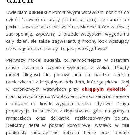
Uwielbiam
sukienki
z koronkowymi wstawkami nosić na co
dzień. Zarówno do pracy jak i na uczelnię czy spacer po
parku – zawsze spiszą się świetnie. Modele, które za chwilę
zaproponuję, zapewnią Ci przede wszystkim wygodę na
cały dzień, ale także zagwarantują modny look wpisujący
się w najgorętsze trendy! To jak, jesteś gotowa?
Pierwszy model sukienki, to najmodniejsza w ostatnim
czasie aksamitna sukienka wykonana z weluru. Prosty
model długości do połowy uda na bardzo cienkich
ramiączkach i z trójkątnym dekoltem, którego piękno tkwi
w koronkowych wstawkach przy
okrągłym dekolcie
oraz na wykończeniu. W połączeniu ze skórzaną ramoneska
i botkami do kostki wygląda bardzo stylowo. Druga
propozycja, to sukienka z dopasowaną górą na grubych
ramiączkach oraz delikatnie rozkloszowanym dołem.
Delikatny detal w postaci koronkowej wstawki w talii
podkreśla fantastycznie kobiecą figurę oraz dodaje