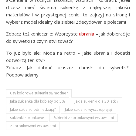
chcesz mieć świetną sukienkę z najlepszej jakości
materiałów i w przystępnej cenie, to zajrzyj na stronę i
wybierz model idealny dla siebie! Zdecydowanie polecam!
Zobacz też koniecznie: Wzorzyste
ubrania
– jak dobierać je
do sylwetki i z czym stylizować?
To juz było ale: Moda na retro – jakie ubrania i dodatki
odtworzą ten styl?
Zobacz Jak dobrać płaszcz damski do sylwetki?
Podpowiadamy.
Czy kolorowe sukienki są modne?
Jaka sukienka dla kobiety po 50?
Jakie sukienki dla 30 latki?
Jakie sukienki odmładzają?
Jakie sukienki wyszczuplają?
sukienki koronkowe
Sukienki z koronkowymi wstawkami
z koronkowymi wstawkami