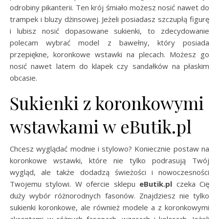
odrobiny pikanterii. Ten krój śmiało możesz nosić nawet do
trampek i bluzy dżinsowej. Jeżeli posiadasz szczupłą figurę
i lubisz nosić dopasowane sukienki, to zdecydowanie
polecam wybrać model z bawełny, który posiada
przepiękne, koronkowe wstawki na plecach. Możesz go
nosić nawet latem do klapek czy sandałków na płaskim
obcasie.
Sukienki z koronkowymi
wstawkami w eButik.pl
Chcesz wyglądać modnie i stylowo? Koniecznie postaw na
koronkowe wstawki, które nie tylko podrasują Twój
wygląd, ale także dodadzą świeżości i nowoczesności
Twojemu stylowi. W ofercie sklepu
eButik.pl
czeka Cię
duży wybór różnorodnych fasonów. Znajdziesz nie tylko
sukienki koronkowe, ale również modele a z koronkowymi
akcentami w różnych fasonach, wzorach i kolorach. Jeżeli