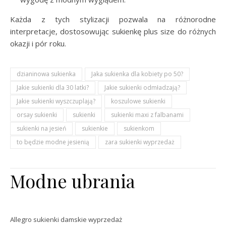
Każda z tych stylizacji pozwala na różnorodne
interpretacje, dostosowując sukienkę plus size do różnych
okazji i pór roku.
dzianinowa sukienka
Jaka sukienka dla kobiety po 50?
Jakie sukienki dla 30 latki?
Jakie sukienki odmładzają?
Jakie sukienki wyszczuplają?
koszulowe sukienki
orsay sukienki
sukienki
sukienki maxi z falbanami
sukienki na jesień
sukienkie
sukienkom
to będzie modne jesienią
zara sukienki wyprzedaż
Modne ubrania
Allegro sukienki damskie wyprzedaż