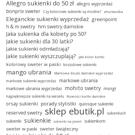
Allegro sukienki do 50 zł
allegro wyprzedaż
bonprix sweter
Czy kolorowe sukienki są modne?
ehurtwolka
Eleganckie sukienki wyprzedaż
greenpoint
hm swetry damskie
h & m swetry
Jaka sukienka dla kobiety po 50?
Jakie sukienki dla 30 latki?
Jakie sukienki odmładzają?
Jakie sukienki wyszczuplają?
jaki kolor kurtki
kolorowy sweter w paski
koszulowe sukienki
mango ubrania
Markowe bluzki damskie wyprzedaż
markowe ubrania
markowe sukienki wyprzedaż
mohito swetry
msngr
markowe ubrania wyprzedaż
najpiękniejsze sukienki na weselu
Nowości kurtki damskie
porady stylistki
orsay sukienki
quiosque sukienki
sklep ebutik.pl
reserved swetry
sukienkach
sukienkie
sukienki
sukienkom
sukienki na jesień
sweter w paski
sweter świąteczny