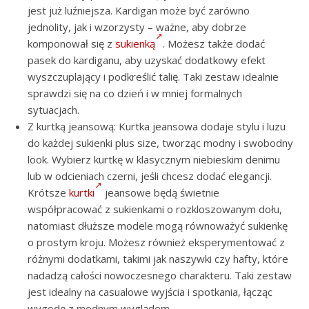
jest już luźniejsza. Kardigan może być zarówno
jednolity, jak i wzorzysty – ważne, aby dobrze
komponował się z
sukienką
. Możesz także dodać
pasek do kardiganu, aby uzyskać dodatkowy efekt
wyszczuplający i podkreślić talię. Taki zestaw idealnie
sprawdzi się na co dzień i w mniej formalnych
sytuacjach.
Z kurtką jeansową: Kurtka jeansowa dodaje stylu i luzu
do każdej sukienki plus size, tworząc modny i swobodny
look. Wybierz kurtkę w klasycznym niebieskim denimu
lub w odcieniach czerni, jeśli chcesz dodać elegancji.
Krótsze
kurtki
jeansowe będą świetnie
współpracować z sukienkami o rozkloszowanym dołu,
natomiast dłuższe modele mogą równoważyć sukienkę
o prostym kroju. Możesz również eksperymentować z
różnymi dodatkami, takimi jak naszywki czy hafty, które
nadadzą całości nowoczesnego charakteru. Taki zestaw
jest idealny na casualowe wyjścia i spotkania, łącząc
wygodę z modnym wyglądem.