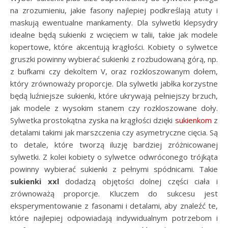
na zrozumieniu, jakie fasony najlepiej podkreślają atuty i
maskują ewentualne mankamenty. Dla sylwetki klepsydry
idealne będą sukienki z wcięciem w talii, takie jak modele
kopertowe, które akcentują krągłości. Kobiety o sylwetce
gruszki powinny wybierać sukienki z rozbudowaną górą, np.
z bufkami czy dekoltem V, oraz rozkloszowanym dołem,
który zrównoważy proporcje. Dla sylwetki jabłka korzystne
będą luźniejsze sukienki, które ukrywają pełniejszy brzuch,
jak modele z wysokim stanem czy rozkloszowane doły.
Sylwetka prostokątna zyska na krągłości dzięki
sukienkom
z
detalami takimi jak marszczenia czy asymetryczne cięcia. Są
to detale, które tworzą iluzję bardziej zróżnicowanej
sylwetki. Z kolei kobiety o sylwetce odwróconego trójkąta
powinny wybierać sukienki z pełnymi spódnicami. Takie
sukienki xxl
dodadzą objętości dolnej części ciała i
zrównoważą proporcje. Kluczem do sukcesu jest
eksperymentowanie z fasonami i detalami, aby znaleźć te,
które najlepiej odpowiadają indywidualnym potrzebom i