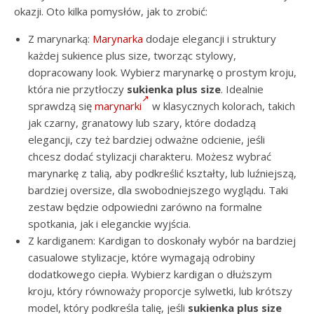
okazji. Oto kilka pomysłów, jak to zrobić:
Z marynarką:
Marynarka
dodaje elegancji i struktury
każdej sukience plus size, tworząc stylowy,
dopracowany look. Wybierz marynarkę o prostym kroju,
która nie przytłoczy
sukienka plus size
. Idealnie
sprawdzą się
marynarki
w klasycznych kolorach, takich
jak czarny, granatowy lub szary, które dodadzą
elegancji, czy też bardziej odważne odcienie, jeśli
chcesz dodać stylizacji charakteru. Możesz wybrać
marynarkę z talią, aby podkreślić kształty, lub luźniejszą,
bardziej oversize, dla swobodniejszego wyglądu. Taki
zestaw będzie odpowiedni zarówno na formalne
spotkania, jak i eleganckie wyjścia.
Z kardiganem: Kardigan to doskonały wybór na bardziej
casualowe stylizacje, które wymagają odrobiny
dodatkowego ciepła. Wybierz kardigan o dłuższym
kroju, który równoważy proporcje sylwetki, lub krótszy
model, który podkreśla talię, jeśli
sukienka plus size