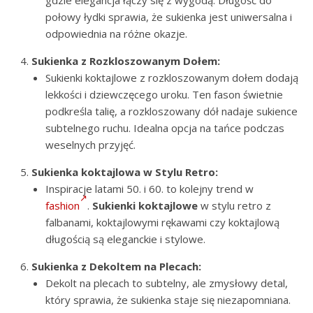
gdzie elegancja łączy się z wygodą. Długość do
połowy łydki sprawia, że sukienka jest uniwersalna i
odpowiednia na różne okazje.
Sukienka z Rozkloszowanym Dołem:
Sukienki koktajlowe z rozkloszowanym dołem dodają
lekkości i dziewczęcego uroku. Ten fason świetnie
podkreśla talię, a rozkloszowany dół nadaje sukience
subtelnego ruchu. Idealna opcja na tańce podczas
weselnych przyjęć.
Sukienka koktajlowa w Stylu Retro:
Inspiracje latami 50. i 60. to kolejny trend w
fashion
.
Sukienki koktajlowe
w stylu retro z
falbanami, koktajlowymi rękawami czy koktajlową
długością są eleganckie i stylowe.
Sukienka z Dekoltem na Plecach:
Dekolt na plecach to subtelny, ale zmysłowy detal,
który sprawia, że sukienka staje się niezapomniana.