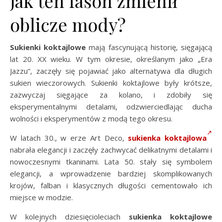
jak ten fason zmienił
oblicze mody?
Sukienki koktajlowe
mają fascynującą historię, sięgającą
lat 20. XX wieku. W tym okresie, określanym jako „Era
Jazzu”, zaczęły się pojawiać jako alternatywa dla długich
sukien wieczorowych. Sukienki koktajlowe były krótsze,
zazwyczaj sięgające za kolano, i zdobiły się
eksperymentalnymi detalami, odzwierciedlając ducha
wolności i eksperymentów z modą tego okresu.
W latach 30., w erze Art Deco,
sukienka koktajlowa
nabrała elegancji i zaczęły zachwycać delikatnymi detalami i
nowoczesnymi tkaninami. Lata 50. stały się symbolem
elegancji, a wprowadzenie bardziej skomplikowanych
krojów, falban i klasycznych długości cementowało ich
miejsce w modzie.
W kolejnych dziesięcioleciach
sukienka koktajlowe