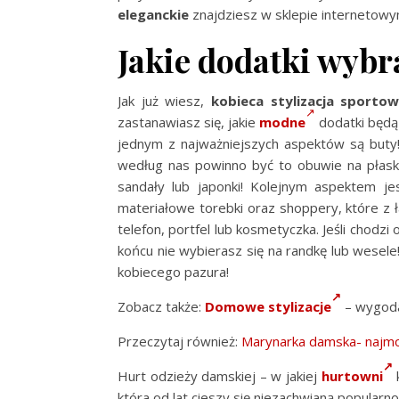
eleganckie
znajdziesz w sklepie internetowym
Jakie dodatki wybr
Jak już wiesz,
kobieca stylizacja sportow
zastanawiasz się, jakie
modne
dodatki będą
jednym z najważniejszych aspektów są buty! 
według nas powinno być to obuwie na płaski
sandały lub japonki! Kolejnym aspektem jes
materiałowe torebki oraz shoppery, które z ł
telefon, portfel lub kosmetyczka. Jeśli chodz
końcu nie wybierasz się na randkę lub wesele
kobiecego pazura!
Zobacz także:
Domowe stylizacje
– wygoda
Przeczytaj również:
Marynarka damska- najmo
Hurt odzieży damskiej – w jakiej
hurtowni
która od lat cieszy się niezachwianą popular