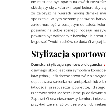
nie musi ona być oparta na dwóch niezależ
składający się z kolarek i topu! Jednak, aby s
że założysz na wierzch modną damską mary
spojrzenie! W tym sezonie postaw na barwy, 
żakiet musi być w pasującym do całości kolo
posiadać na sobie różnego rodzaju naszyw
powinien być wykonany z bawełny lub dresu, p
krępować Twoich ruchów, co doda Ci więcej k
Stylizacja sportow
Damska stylizacja sportowo-elegancka
z
dziwnego skoro jest ona symbolem kobiecości
lata! Jednak, jeśli chcesz stworzyć z nią wy
dopasowana sukienka na ramiączkach lub z kr
łatwością przepuszcza powietrze, dlateg
rzeczywistości! Możesz ubrać ją dosłownie w
Zapewni Ci ona niesamowity komfort i nieska
przykład zieleń, żółty, czerwony lub niebie