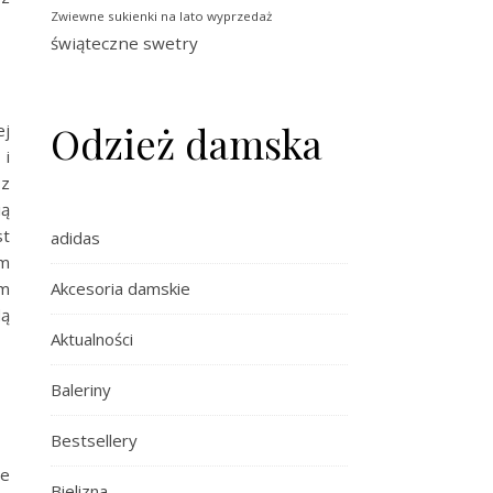
Zwiewne sukienki na lato wyprzedaż
świąteczne swetry
Odzież damska
ej
 i
sz
ią
st
adidas
em
Akcesoria damskie
ym
dą
Aktualności
Baleriny
Bestsellery
ie
Bielizna