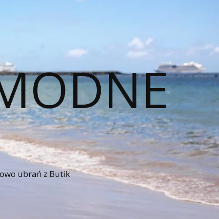
– MODNE
iowo ubrań z Butik