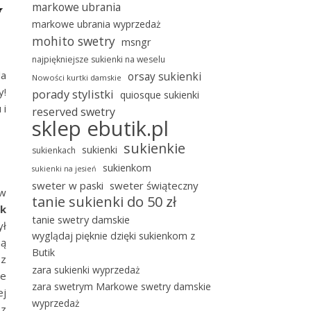
y
markowe ubrania
markowe ubrania wyprzedaż
mohito swetry
msngr
najpiękniejsze sukienki na weselu
la
orsay sukienki
Nowości kurtki damskie
y!
porady stylistki
quiosque sukienki
 i
reserved swetry
sklep ebutik.pl
sukienkie
sukienki
sukienkach
sukienkom
sukienki na jesień
sweter w paski
sweter świąteczny
ów
tanie sukienki do 50 zł
ak
tanie swetry damskie
ył
wyglądaj pięknie dzięki sukienkom z
ną
Butik
 z
zara sukienki wyprzedaż
ie
zara swetrym Markowe swetry damskie
ej
wyprzedaż
 z