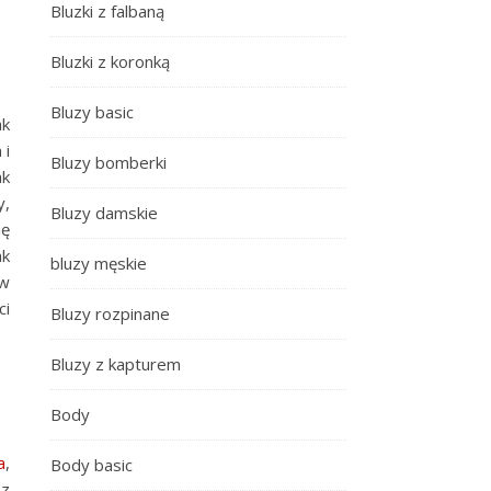
Bluzki z falbaną
Bluzki z koronką
Bluzy basic
ak
 i
Bluzy bomberki
ak
y,
Bluzy damskie
ię
ak
bluzy męskie
 w
ci
Bluzy rozpinane
Bluzy z kapturem
Body
a
,
Body basic
sz