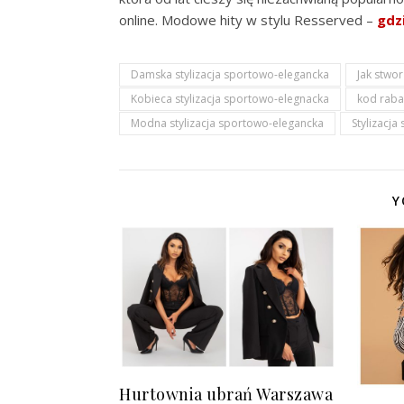
online. Modowe hity w stylu Resserved –
gdzi
Damska stylizacja sportowo-elegancka
Jak stwo
Kobieca stylizacja sportowo-elegnacka
kod rab
Modna stylizacja sportowo-elegancka
Stylizacja
Y
Hurtownia ubrań Warszawa