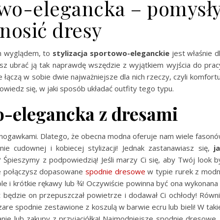
towo-elegancka – pomysł
 nosić dresy
ym wyglądem, to
stylizacja sportowo-eleganckie
jest właśnie d
żesz ubrać ją tak naprawdę wszędzie z wyjątkiem wyjścia do prac
 łączą w sobie dwie najważniejsze dla nich rzeczy, czyli komfortu
wiedz się, w jaki sposób układać outfity tego typu.
o-elegancka z dresami
mi nogawkami. Dlatego, że obecna modna oferuje nam wiele fason
e cudownej i kobiecej stylizacji! Jednak zastanawiasz się,
j
? Śpieszymy z podpowiedzią! Jeśli marzy Ci się, aby Twój look b
że połączysz dopasowane
spodnie dresowe
w typie rurek z mod
le i krótkie rękawy lub ¾! Oczywiście powinna być ona wykonana
ż będzie on przepuszczał powietrze i dodawał Ci ochłody! Równ
are spodnie zestawione z koszulą w barwie ecru lub bieli! W taki
anie lub zakupy z przyjaciółką! Najmodniejsze spodnie dresowe,