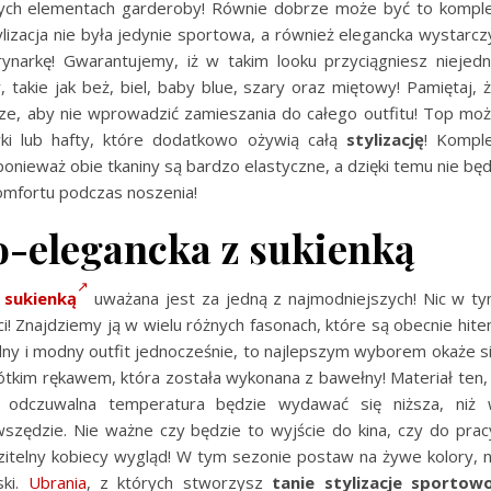
nych elementach garderoby! Równie dobrze może być to kompl
tylizacja nie była jedynie sportowa, a również elegancka wystarcz
narkę! Gwarantujemy, iż w takim looku przyciągniesz niejed
takie jak beż, biel, baby blue, szary oraz miętowy! Pamiętaj, 
rze, aby nie wprowadzić zamieszania do całego outfitu! Top mo
ki lub hafty, które dodatkowo ożywią całą
stylizację
! Kompl
onieważ obie tkaniny są bardzo elastyczne, a dzięki temu nie bę
omfortu podczas noszenia!
o-elegancka z sukienką
 sukienką
uważana jest za jedną z najmodniejszych! Nic w t
! Znajdziemy ją w wielu różnych fasonach, które są obecnie hit
godny i modny outfit jednocześnie, to najlepszym wyborem okaże s
ótkim rękawem, która została wykonana z bawełny! Materiał ten,
o odczuwalna temperatura będzie wydawać się niższa, niż
szędzie. Nie ważne czy będzie to wyjście do kina, czy do prac
zitelny kobiecy wygląd! W tym sezonie postaw na żywe kolory, 
ski.
Ubrania
, z których stworzysz
tanie stylizacje sportow