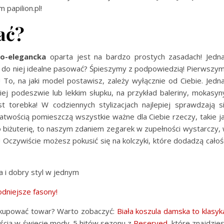
 papilion.pl!
ać?
o-elegancka
oparta jest na bardzo prostych zasadach! Jedn
 do niej idealne pasować? Śpieszymy z podpowiedzią! Pierwszym
To, na jaki model postawisz, zależy wyłącznie od Ciebie. Jedn
ej podeszwie lub lekkim słupku, na przykład baleriny, mokasyn
t torebka! W codziennych stylizacjach najlepiej sprawdzają s
atwością pomieszczą wszystkie ważne dla Ciebie rzeczy, takie j
i o biżuterię, to naszym zdaniem zegarek w zupełności wystarczy,
! Oczywiście możesz pokusić się na kolczyki, które dodadzą całoś
 i dobry styl w jednym
dniejsze fasony!
kupować towar? Warto zobaczyć:
Biała koszula damska to klasyk
nością w świecie mody. 5 hitów sezonu z
Reserved
, które znajdzie