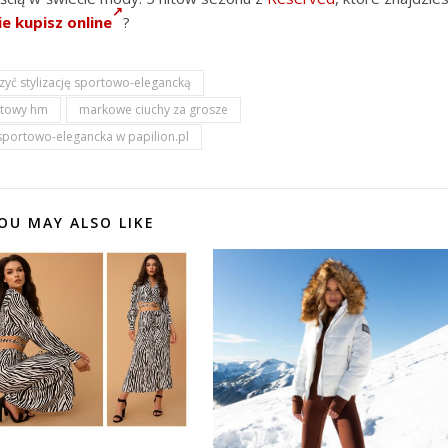
e kupisz online
?
rzyć stylizację sportowo-elegancką
atowy hm
markowe ciuchy za grosze
 sportowo-elegancka w papilion.pl
OU MAY ALSO LIKE