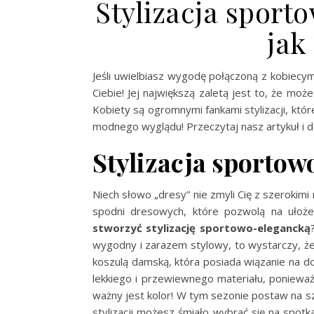
Stylizacja spor
jak
Jeśli uwielbiasz wygodę połączoną z kobiec
Ciebie! Jej największą zaletą jest to, że mo
Kobiety są ogromnymi fankami stylizacji, które
modnego wyglądu! Przeczytaj nasz artykuł i do
Stylizacja sportow
Niech słowo „dresy” nie zmyli Cię z szeroki
spodni dresowych, które pozwolą na ułożeni
stworzyć stylizację sportowo-elegancką
wygodny i zarazem stylowy, to wystarczy, 
koszulą damską, która posiada wiązanie na do
lekkiego i przewiewnego materiału, poniewa
ważny jest kolor! W tym sezonie postaw na sz
stylizacji możesz śmiało wybrać się na spotk