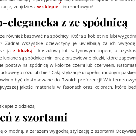
izacje, znajdziesz
w sklepie
internetowym!
o-elegancka z ze spódnicą
e również bazować na spódnicy! Która z kobiet nie lubi wygodn
 Żadna! Wszystkie dziewczyny je uwielbiają za ich wygodę
ysz ją
z bluzką
koszulową lub satynowym topem, a uzyska
ie lubiane są spódnice mini oraz przewiewne bluzki, które zapewn
ie postaw na spódnicę w kolorze czerni lub czerwieni. Natomia
pudrowego różu lub bieli! Całą stylizację uzupełnij modnym paski
powinno być dostosowane do Twoich preferencji! W internetow
yższej jakości materiału w fasonach oraz kolorach, które bę
klepie z odzieżą
ień z szortami
ię o modną, a zarazem wygodną stylizację z szortami! Oczywiśc