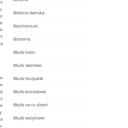
et
y,
Bielizna damska
no
że
Biustonosze
że
et
Biżuteria
dą
Bluzki basic
Bluzki damskie
ym
Bluzki hiszpanki
em
Bluzki koszulowe
ię
 z
Bluzki na co dzień
 w
y.
Bluzki wizytowe
na
o-