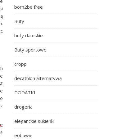
ie
born2be free
ki
dą
Buty
ń.
ęc
buty damskie
Buty sportowe
cropp
ch
ne
decathlon alternatywa
st
re
DODATKI
do
 z
drogeria
eleganckie sukienki
s:
yć
eobuwie