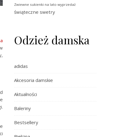
Zwiewne sukienki na lato wyprzedaż
świąteczne swetry
Odzież damska
ia
 w
y,
adidas
Akcesoria damskie
Od
Aktualności
je
i.
Baleriny
Bestsellery
re
ci
Bielizna