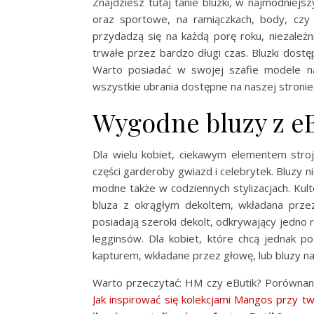
Znajdziesz tutaj tanie bluzki, w najmodniejsz
oraz sportowe, na ramiączkach, body, czy 
przydadzą się na każdą porę roku, niezależ
trwałe przez bardzo długi czas. Bluzki dost
Warto posiadać w swojej szafie modele na
wszystkie ubrania dostępne na naszej stroni
Wygodne bluzy z eB
Dla wielu kobiet, ciekawym elementem stroj
części garderoby gwiazd i celebrytek. Bluzy ni
modne także w codziennych stylizacjach. Ku
bluza z okrągłym dekoltem, wkładana prze
posiadają szeroki dekolt, odkrywający jedno r
legginsów. Dla kobiet, które chcą jednak p
kapturem, wkładane przez głowę, lub bluzy n
Warto przeczytać: HM czy eButik? Porównani
Jak inspirować się kolekcjami Mangos przy two