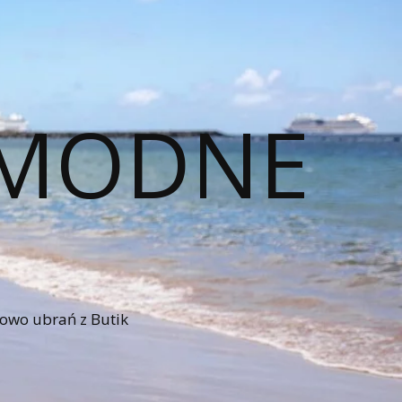
– MODNE
iowo ubrań z Butik