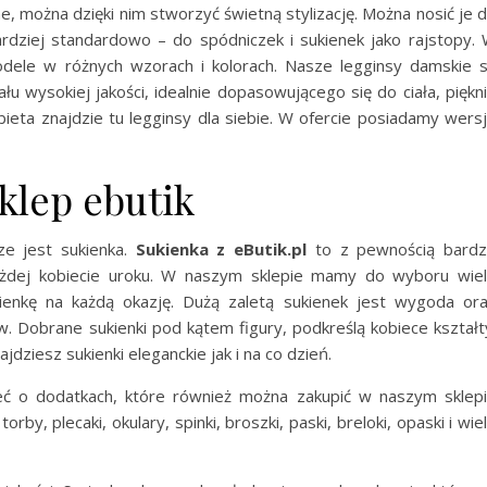
e, można dzięki nim stworzyć świetną stylizację. Można nosić je 
bardziej standardowo – do spódniczek i sukienek jako rajstopy.
dele w różnych wzorach i kolorach. Nasze legginsy damskie 
łu wysokiej jakości, idealnie dopasowującego się do ciała, piękn
bieta znajdzie tu legginsy dla siebie. W ofercie posiadamy wers
klep ebutik
ze jest sukienka.
Sukienka z eButik.pl
to z pewnością bard
żdej kobiecie uroku. W naszym sklepie mamy do wyboru wie
ienkę na każdą okazję. Dużą zaletą sukienek jest wygoda or
 Dobrane sukienki pod kątem figury, podkreślą kobiece kształt
jdziesz sukienki eleganckie jak i na co dzień.
ć o dodatkach, które również można zakupić w naszym sklep
rby, plecaki, okulary, spinki, broszki, paski, breloki, opaski i wie