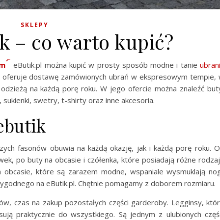
SKLEPY
k – co warto kupić?
ym
eButik.pl można kupić w prosty sposób modne i tanie
ubran
e oferuje dostawę zamówionych ubrań w ekspresowym tempie,
odzieżą na każdą porę roku. W jego ofercie można znaleźć but
, sukienki, swetry, t-shirty oraz inne akcesoria.
ebutik
zych fasonów obuwia na każdą okazję, jak i każdą porę roku. 
ek, po buty na obcasie i czółenka, które posiadają różne rodza
 obcasie, które są zarazem modne, wspaniale wysmuklają nog
ygodnego na eButik.pl. Chętnie pomagamy z doborem rozmiaru.
w, czas na zakup pozostałych części garderoby. Legginsy, któ
asują praktycznie do wszystkiego. Są jednym z ulubionych częś