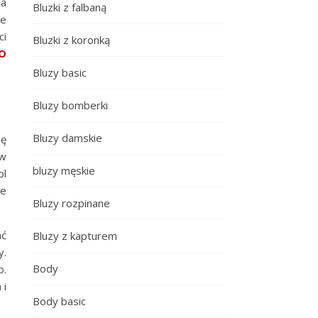
na
Bluzki z falbaną
ie
ci
Bluzki z koronką
O
Bluzy basic
Bluzy bomberki
Bluzy damskie
ię
 w
bluzy męskie
pl
ie
Bluzy rozpinane
ać
Bluzy z kapturem
y.
Body
o.
 i
Body basic