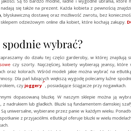
 jakości. Są to bardzo modne, ładne i wygodne ubrania, które 
nadają się także na prezent. Każda kobieta z pewnością znajdz
a
, błyskawiczną dostawę oraz możliwość zwrotu, bez koniecznoś
m sklepem odzieżowym online dla kobiet, które kochają zakupy.
D
ie spodnie wybrać?
zapraszamy do działu tej części garderoby, w której znajdują s
esowe
czy szorty. Najczęściej, kobiety wybierają jeansy, które
h oraz kolorach. Wśród modeli jakie można wybrać na eButik.
 chinosy. Dla pań lubiących większą wygodę polecamy luźne spodn
krokiem, czy
joggery
, posiadające ściągacze przy nogawkach.
innymi dopasowaną bluzkę. W naszym sklepie można ją wybr
 z nadrukiem lub gładkich. Bluzki są fundamentem damskiej szaf
e. Są uniwersalne, wybierane przez panie w każdym wieku. Ponadt
potkanie z przyjaciółmi. eButik.pl oferuje bluzki w wielu modelach
kach.