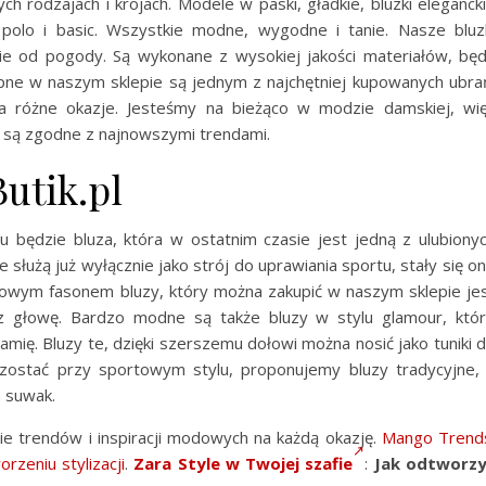
ych rodzajach i krojach. Modele w paski, gładkie, bluzki eleganck
polo i basic. Wszystkie modne, wygodne i tanie. Nasze bluz
nie od pogody. Są wykonane z wysokiej jakości materiałów, bę
ępne w naszym sklepie są jednym z najchętniej kupowanych ubra
 różne okazje. Jesteśmy na bieżąco w modzie damskiej, wi
e są zgodne z najnowszymi trendami.
utik.pl
u będzie bluza, która w ostatnim czasie jest jedną z ulubiony
e służą już wyłącznie jako strój do uprawiania sportu, stały się o
ltowym fasonem bluzy, który można zakupić w naszym sklepie je
z głowę. Bardzo modne są także bluzy w stylu glamour, któ
amię. Bluzy te, dzięki szerszemu dołowi można nosić jako tuniki 
ozostać przy sportowym stylu, proponujemy bluzy tradycyjne,
a suwak.
e trendów i inspiracji modowych na każdą okazję.
Mango Trend
rzeniu stylizacji
.
Zara Style w Twojej szafie
:
Jak odtworz