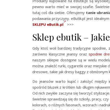
Produkty kupowane na eButik.pl są wysokiej
pewno warto mieć w swojej szafie. Świetnie 
tutaj coś dla siebie. Oferujemy
tanie ubrani
podawania przyczyny. eButik.pl jest idealny
SKLEPU eButik.pl
>>>
Sklep ebutik – Jak
Gdy ktoś woli bardziej tradycyjne spodnie, 
zarówno klasyczne jeansy oraz
spodnie dr
naszym sklepie dostępne są w wielu modelac
można znaleźć rurki, cygaretki oraz miejskie
dresowe, takie jak dresy baggy z obniżonym 
Do jeansów warto kupić i założyć między 
spośród bluzek z krótkim lub długim rękawem,
Od nich zwykle zaczyna się tworzyć stylizacj
świetnie sprawdzają się do szkoły, pracy, czy s
kolorach, o różnych fasonach, wzorach i nadru