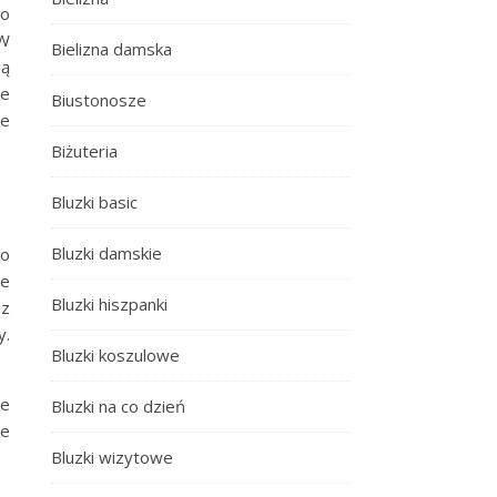
do
 W
Bielizna damska
są
ie
Biustonosze
je
Biżuteria
Bluzki basic
Bluzki damskie
zo
le
Bluzki hiszpanki
az
y.
Bluzki koszulowe
ie
Bluzki na co dzień
le
Bluzki wizytowe