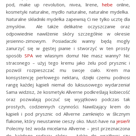
pod, make up revolution, nivea, lirene,
hebe
online,
kosmetyki naturalne, mydło naturalne, naturalne mydełka.
Naturalne składniki mydełka zapewnią Ci nie tylko ucztę dla
zmysłów. Ale także delikatne oczyszczanie oraz
odpowiednie nawilżenie skóry szczególnie w okresie
jesienno-zimowym. Posiadaczki wanny będą mogły
zanurzyć się w gęstej pianie i stworzyć w ten prosty
sposób
SPA
we własnym domu! Nie masz wanny? Nic
straconego – użyj tego kremu jako żelu pod prysznic i
pozwól rozpieszczać mu swoje ciało. Krem ma
konsystencję perłowego nektaru, dzięki czemu podnosi
rangę każdej kąpieli niemal do luksusowego wydarzenia!
Sama widzisz, że kosmetyki Allverne podkreślają kobiecość
oraz pozwalają poczuć się wyjątkowo podczas tak
prostych, codziennych czynności. Nawilżający krem do
kąpieli i pod prysznic od Allverne zamknięto w ślicznym
flakonie, który nieustannie cieszy oko. Must-have na
jesień
!
Polecmy też woda micelarna Allverne – jest przeznaczona
do każdego rodzaju skóry – także do wrażliwej czy