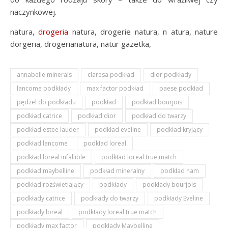
naczynkowej.
natura,
drogeria
natura, drogerie natura, n atura, nature
dorgeria, drogerianatura, natur gazetka,
annabelle minerals
claresa podkład
dior podkłady
lancome podkłady
max factor podkład
paese podkład
pędzel do podkładu
podkład
podkład bourjois
podkład catrice
podkład dior
podkład do twarzy
podkład estee lauder
podkład eveline
podkład kryjący
podkład lancome
podkład loreal
podkład loreal infallible
podkład loreal true match
podkład maybelline
podkład mineralny
podkład nam
podkład rozświetlający
podkłady
podkłady bourjois
podkłady catrice
podkłady do twarzy
podkłady Eveline
podkłady loreal
podkłady loreal true match
podkłady max factor
podkłady Maybelline