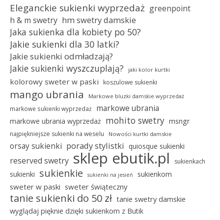
Eleganckie sukienki wyprzedaż
greenpoint
hm swetry damskie
h & m swetry
Jaka sukienka dla kobiety po 50?
Jakie sukienki dla 30 latki?
Jakie sukienki odmładzają?
Jakie sukienki wyszczuplają?
jaki kolor kurtki
kolorowy sweter w paski
koszulowe sukienki
mango ubrania
Markowe bluzki damskie wyprzedaż
markowe ubrania
markowe sukienki wyprzedaż
mohito swetry
msngr
markowe ubrania wyprzedaż
najpiękniejsze sukienki na weselu
Nowości kurtki damskie
porady stylistki
orsay sukienki
quiosque sukienki
sklep ebutik.pl
reserved swetry
sukienkach
sukienkie
sukienki
sukienkom
sukienki na jesień
sweter w paski
sweter świąteczny
tanie sukienki do 50 zł
tanie swetry damskie
wyglądaj pięknie dzięki sukienkom z Butik