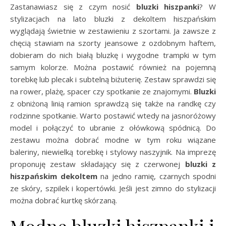
Zastanawiasz się z czym nosić
bluzki hiszpanki
? W
stylizacjach na lato bluzki z dekoltem hiszpańskim
wyglądają świetnie w zestawieniu z szortami. Ja zawsze z
chęcią stawiam na szorty jeansowe z ozdobnym haftem,
dobieram do nich białą bluzkę i wygodne trampki w tym
samym kolorze. Można postawić również na pojemną
torebkę lub plecak i subtelną biżuterię. Zestaw sprawdzi się
na rower, plażę, spacer czy spotkanie ze znajomymi.
Bluzki
z obniżoną linią ramion
sprawdzą się także na randkę czy
rodzinne spotkanie. Warto postawić wtedy na jasnoróżowy
model i połączyć to ubranie z ołówkową spódnicą. Do
zestawu można dobrać modne w tym roku wiązane
baleriny, niewielką torebkę i stylowy naszyjnik. Na imprezę
proponuję zestaw składający się z czerwonej
bluzki z
hiszpańskim dekoltem
na jedno ramię, czarnych spodni
ze skóry, szpilek i kopertówki. Jeśli jest zimno do stylizacji
można dobrać kurtkę skórzaną.
Modne bluzki hiszpanki i