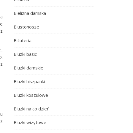
Bielizna damska
na
we
Biustonosze
 z
Biżuteria
e,
Bluzki basic
o.
sz
Bluzki damskie
Bluzki hiszpanki
Bluzki koszulowe
Bluzki na co dzień
ku
 z
Bluzki wizytowe