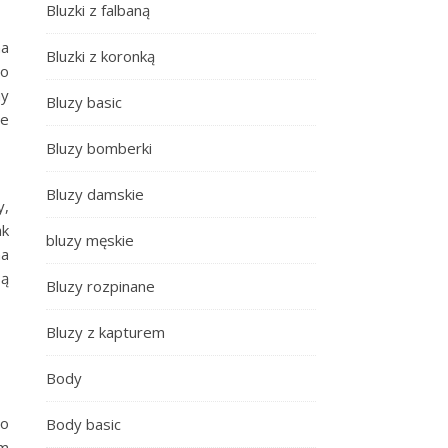
Bluzki z falbaną
na
Bluzki z koronką
 o
ny
Bluzy basic
ie
Bluzy bomberki
Bluzy damskie
y,
ak
bluzy męskie
na
są
Bluzy rozpinane
Bluzy z kapturem
Body
to
Body basic
om