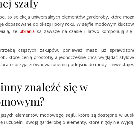
ej szafy
e, to selekcja uniwersalnych elementów garderoby, które moż
cje dopasowane do okazji i pory roku. W sejfie modowym kluczo
awiają, że
ubrania
są zawsze na czasie i łatwo komponują się
otrzebę częstych zakupów, ponieważ masz już sprawdzon
ób, które cenią prostotę, a jednocześnie chcą wyglądać stylow
 ubrań sprzyja zrównoważonemu podejściu do mody – inwestuje
inny znaleźć się w
domowym?
ejszych elementów modowego sejfu, które są dostępne w Buti
zę i uzupełnij swoją garderobę o elementy, które nigdy nie wyjdą