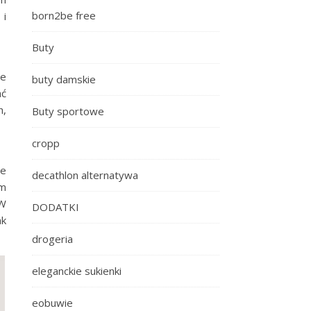
born2be free
 i
Buty
ne
buty damskie
ać
h,
Buty sportowe
cropp
ie
decathlon alternatywa
ym
 W
DODATKI
ak
drogeria
eleganckie sukienki
eobuwie