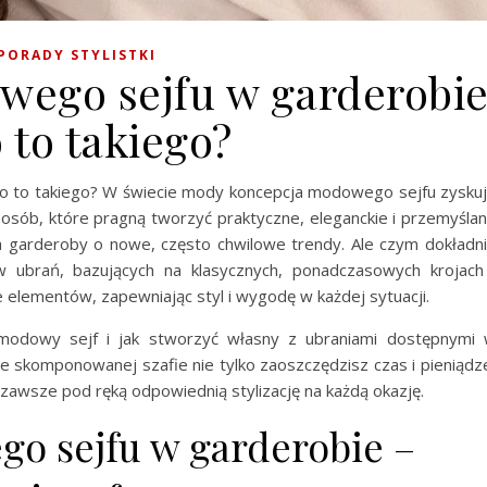
PORADY STYLISTKI
ego sejfu w garderobi
 to takiego?
o to takiego? W świecie mody koncepcja modowego sejfu zysku
osób, które pragną tworzyć praktyczne, eleganckie i przemyśla
ia garderoby o nowe, często chwilowe trendy. Ale czym dokładn
ubrań, bazujących na klasycznych, ponadczasowych krojach
 elementów, zapewniając styl i wygodę w każdej sytuacji.
modowy sejf i jak stworzyć własny z ubraniami dostępnymi
rze skomponowanej szafie nie tylko zaoszczędzisz czas i pieniądz
zawsze pod ręką odpowiednią stylizację na każdą okazję.
o sejfu w garderobie –