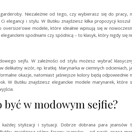
 garderoby. Niezależnie od tego, czy wybierasz się do pracy, 
Ci elegancji i stylu. W Butiku znajdziesz kilka propozycji koszul
 oversize’owe modele, które idealnie wpisują się w nowoczes
 eleganckimi spodniami czy spódnicą – to klasyk, który nigdy się n
dowego sejfu. W zależności od stylu możesz wybrać klasyczn
 delikatny wzór, np. kratkę. Marynarka w ciemnych odcieniach, j
formalne okazje, natomiast jaśniejsze kolory będą odpowiednie 
look. W Butiku znajdziesz eleganckie modele marynarek, które 
yjścia.
o być w modowym sejfie?
 każdej stylizacji i sytuacji. Dobrze dobrana para jeansów 
tiku znajdziesz różne fasony jeansów – od rurek, przez m