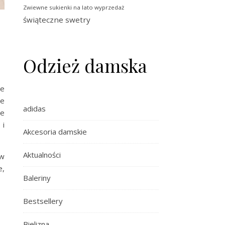
Zwiewne sukienki na lato wyprzedaż
świąteczne swetry
e
Odzież damska
je
ne
adidas
ie
 i
Akcesoria damskie
Aktualności
 w
e,
Baleriny
Bestsellery
Bielizna