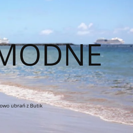
– MODNE
iowo ubrań z Butik