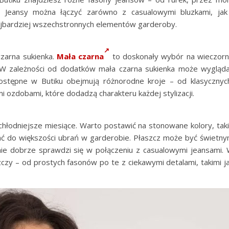
 Jeansy można łączyć zarówno z casualowymi bluzkami, jak
 najbardziej wszechstronnych elementów garderoby.
czarna sukienka.
Mała czarna
to doskonały wybór na wieczor
. W zależności od dodatków mała czarna sukienka może wygląd
 dostępne w Butiku obejmują różnorodne kroje – od klasycznyc
i ozdobami, które dodadzą charakteru każdej stylizacji.
chłodniejsze miesiące. Warto postawić na stonowane kolory, tak
wać do większości ubrań w garderobie. Płaszcz może być świetn
ównie dobrze sprawdzi się w połączeniu z casualowymi jeansami.
zczy – od prostych fasonów po te z ciekawymi detalami, takimi j