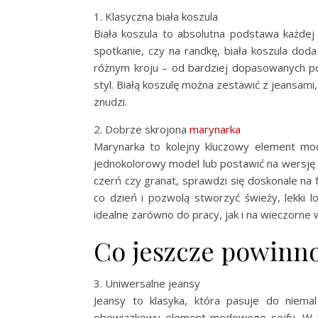
1. Klasyczna biała koszula
Biała koszula to absolutna podstawa każdej
spotkanie, czy na randkę, biała koszula doda 
różnym kroju – od bardziej dopasowanych po
styl. Białą koszulę można zestawić z jeansami,
znudzi.
2. Dobrze skrojona
marynarka
Marynarka to kolejny kluczowy element mo
jednokolorowy model lub postawić na wersję w
czerń czy granat, sprawdzi się doskonale na 
co dzień i pozwolą stworzyć świeży, lekki 
idealne zarówno do pracy, jak i na wieczorne w
Co jeszcze powinn
3. Uniwersalne jeansy
Jeansy to klasyka, która pasuje do niemal
obowiązkowy element modowego sejfu. W Bu