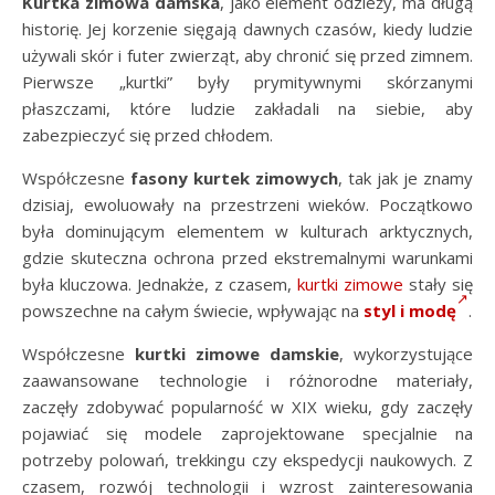
Kurtka zimowa damska
, jako element odzieży, ma długą
historię. Jej korzenie sięgają dawnych czasów, kiedy ludzie
używali skór i futer zwierząt, aby chronić się przed zimnem.
Pierwsze „kurtki” były prymitywnymi skórzanymi
płaszczami, które ludzie zakładali na siebie, aby
zabezpieczyć się przed chłodem.
Współczesne
fasony kurtek zimowych
, tak jak je znamy
dzisiaj, ewoluowały na przestrzeni wieków. Początkowo
była dominującym elementem w kulturach arktycznych,
gdzie skuteczna ochrona przed ekstremalnymi warunkami
była kluczowa. Jednakże, z czasem,
kurtki zimowe
stały się
powszechne na całym świecie, wpływając na
styl i modę
.
Współczesne
kurtki zimowe damskie
, wykorzystujące
zaawansowane technologie i różnorodne materiały,
zaczęły zdobywać popularność w XIX wieku, gdy zaczęły
pojawiać się modele zaprojektowane specjalnie na
potrzeby polowań, trekkingu czy ekspedycji naukowych. Z
czasem, rozwój technologii i wzrost zainteresowania