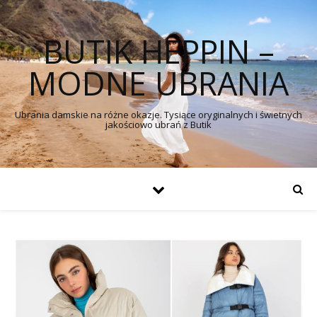
BUTIK HEPPIN –
MODNE UBRANIA
Ubrania damskie na różne okazje. Tysiące oryginalnych i świetnych
jakościowo ubrań z Butik