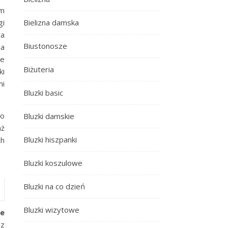
im
gi
Bielizna damska
wa
Biustonosze
la
ie
Biżuteria
ki
mi
Bluzki basic
do
Bluzki damskie
aż
Bluzki hiszpanki
ch
Bluzki koszulowe
Bluzki na co dzień
Bluzki wizytowe
ie
 z