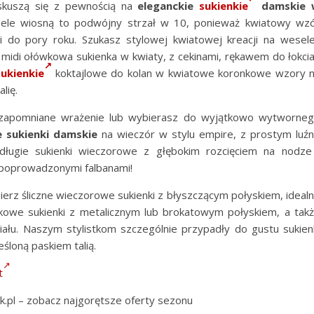
 skuszą się z pewnością na
eleganckie
sukienkie
damskie 
sele wiosną to podwójny strzał w 10, ponieważ kwiatowy wz
 i do pory roku. Szukasz stylowej kwiatowej kreacji na wesel
 midi ołówkowa sukienka w kwiaty, z cekinami, rękawem do łokcia
sukienkie
koktajlowe do kolan w kwiatowe koronkowe wzory 
lię.
niezapomniane wrażenie lub wybierasz do wyjątkowo wytworne
e sukienki damskie
na wieczór w stylu empire, z prostym luź
ugie sukienki wieczorowe z głębokim rozcięciem na nodze
 poprowadzonymi falbanami!
ybierz śliczne wieczorowe sukienki z błyszczącym połyskiem, ideal
kowe sukienki z metalicznym lub brokatowym połyskiem, a tak
ału. Naszym stylistkom szczególnie przypadły do gustu sukien
śloną paskiem talią.
t
k.pl – zobacz najgorętsze oferty sezonu