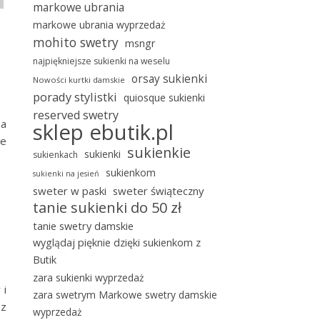
markowe ubrania
markowe ubrania wyprzedaż
mohito swetry
msngr
najpiękniejsze sukienki na weselu
orsay sukienki
Nowości kurtki damskie
porady stylistki
quiosque sukienki
reserved swetry
na
sklep ebutik.pl
ze
sukienkie
sukienki
sukienkach
sukienkom
sukienki na jesień
sweter w paski
sweter świąteczny
tanie sukienki do 50 zł
tanie swetry damskie
wyglądaj pięknie dzięki sukienkom z
Butik
zara sukienki wyprzedaż
 i
zara swetrym Markowe swetry damskie
 z
wyprzedaż