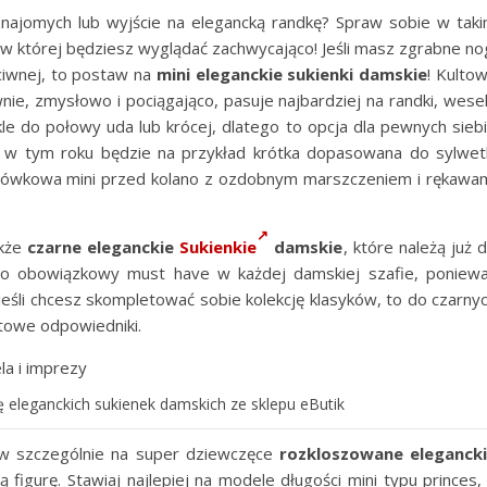
najomych lub wyjście na elegancką randkę? Spraw sobie w tak
w której będziesz wyglądać zachwycająco! Jeśli masz zgrabne no
eciwnej, to postaw na
mini eleganckie sukienki damskie
! Kulto
nie, zmysłowo i pociągająco, pasuje najbardziej na randki, wese
le do połowy uda lub krócej, dlatego to opcja dla pewnych sieb
 w tym roku będzie na przykład krótka dopasowana do sylwet
ołówkowa mini przed kolano z ozdobnym marszczeniem i rękawa
akże
czarne eleganckie
Sukienkie
damskie
, które należą już 
 to obowiązkowy must have w każdej damskiej szafie, poniew
Jeśli chcesz skompletować sobie kolekcję klasyków, to do czarny
atowe odpowiedniki.
 eleganckich sukienek damskich ze sklepu eButik
aw szczególnie na super dziewczęce
rozkloszowane eleganck
ą figurę. Stawiaj najlepiej na modele długości mini typu princes,