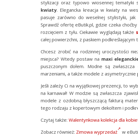
stylizacji oraz typowo wiosennej tematyki
kwiaty
. Elegancka kreacja w kwiaty na we
pasuje zarówno do weselnej stylistyki, jak
Sprawdź ofertę eButik.pl, gdzie czeka choćby
rozcięciem z tyłu. Ciekawie wyglądają także
całej powierzchni, z paskiem podkreślającym ta
Chcesz zrobić na rodzinnej uroczystości 
miejsca? Wtedy postaw na
maxi elegancki
puszczonym dołem. Modne są zwłaszcza dł
marzeniami, a także modele z asymetrycznie
Jeśli zależy Ci na wyjątkowej prezencji, to w
na karnawał! W modzie są zwłaszcza zjawis
modele z ozdobną błyszczącą fakturą materi
tego rodzaju z kopertowym dekoltem i podkre
Czytaj także:
Walentynkowa kolekcja dla kobie
Zobacz również:
Zimowa wyprzedaż
w eButi