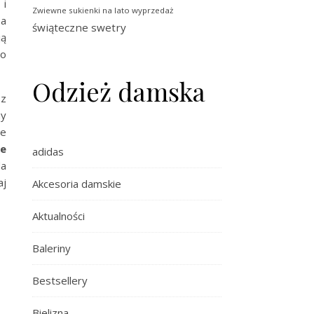
 i
Zwiewne sukienki na lato wyprzedaż
 a
świąteczne swetry
ją
do
Odzież damska
sz
ny
ie
e
adidas
da
aj
Akcesoria damskie
Aktualności
Baleriny
Bestsellery
Bielizna