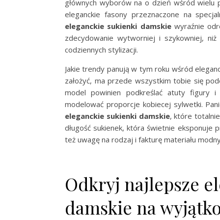
głównych wyborów na o dzień wśród wielu pa
eleganckie fasony przeznaczone na specja
eleganckie sukienki damskie
wyraźnie odró
zdecydowanie wytworniej i szykowniej, n
codziennych stylizacji.
Jakie trendy panują w tym roku wśród eleganc
założyć, ma przede wszystkim tobie się pod
model powinien podkreślać atuty figury i
modelować proporcje kobiecej sylwetki. Pani
eleganckie sukienki damskie
, które totalni
długość sukienek, która świetnie eksponuje pr
też uwagę na rodzaj i fakturę materiału modnyc
Odkryj najlepsze e
damskie na wyjątko