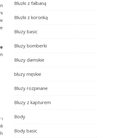
Bluzki z falbaną
on
mi
Bluzki z koronką
 w
je
Bluzy basic
Bluzy bomberki
ie
em
Bluzy damskie
bluzy męskie
Bluzy rozpinane
Bluzy z kapturem
Body
 i
li
Body basic
ch