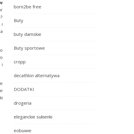
w
born2be free
ór
e?
Buty
 i
na
buty damskie
Buty sportowe
go
no
cropp
 i
decathlon alternatywa
ne
DODATKI
że
ki
drogeria
eleganckie sukienki
eobuwie