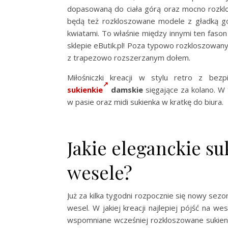
dopasowaną do ciała górą oraz mocno rozk
będą też rozkloszowane modele z gładką g
kwiatami. To właśnie między innymi ten fason 
sklepie eButik.pl! Poza typowo rozkloszowan
z trapezowo rozszerzanym dołem.
Miłośniczki kreacji w stylu retro z bez
sukienkie
damskie
sięgające za kolano. W 
w pasie oraz midi sukienka w kratkę do biura.
Jakie eleganckie s
wesele?
Już za kilka tygodni rozpocznie się nowy sez
wesel. W jakiej kreacji najlepiej pójść na w
wspomniane wcześniej rozkloszowane sukienki 