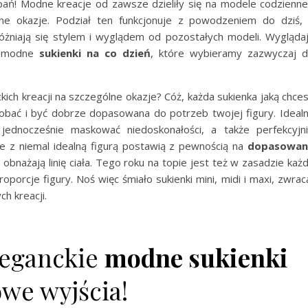
ń! Modne kreacje od zawsze dzieliły się na modele codzienne
lne okazje. Podział ten funkcjonuje z powodzeniem do dziś,
żniają się stylem i wyglądem od pozostałych modeli. Wygląda
iż modne
sukienki na co dzień
, które wybieramy zazwyczaj 
kich kreacji na szczególne okazje? Cóż, każda sukienka jaką chce
obać i być dobrze dopasowana do potrzeb twojej figury. Ideal
 jednocześnie maskować niedoskonałości, a także perfekcyjn
e z niemal idealną figurą postawią z pewnością na
dopasowan
e obnażają linię ciała. Tego roku na topie jest też w zasadzie każ
oporcje figury. Noś więc śmiało sukienki mini, midi i maxi, zwrac
h kreacji.
leganckie
modne sukienki
we wyjścia!