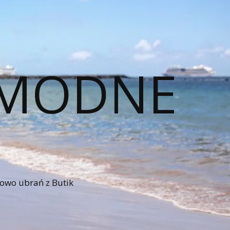
– MODNE
iowo ubrań z Butik