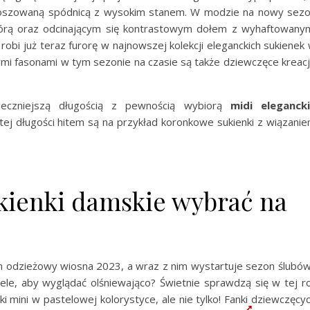
loszowaną spódnicą z wysokim stanem. W modzie na nowy sez
órą oraz odcinającym się kontrastowym dołem z wyhaftowany
robi już teraz furorę w najnowszej kolekcji eleganckich sukienek
ymi fasonami w tym sezonie na czasie są także dziewczęce kreac
pieczniejszą długością z pewnością wybiorą
midi eleganck
tej długości hitem są na przykład koronkowe sukienki z wiązani
ukienki damskie wybrać na
on odzieżowy wiosna 2023, a wraz z nim wystartuje sezon ślubów
esele, aby wyglądać olśniewająco? Świetnie sprawdzą się w tej ro
mini w pastelowej kolorystyce, ale nie tylko! Fanki dziewczęcy