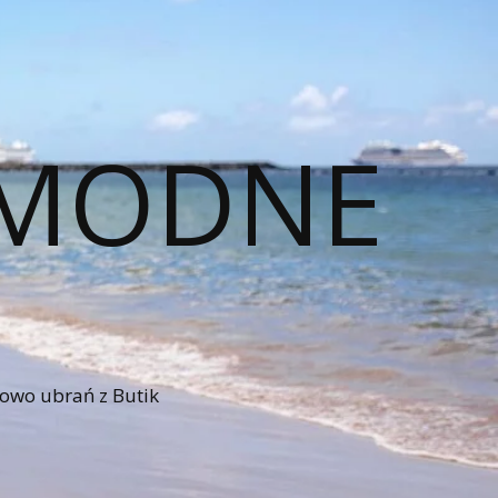
– MODNE
iowo ubrań z Butik