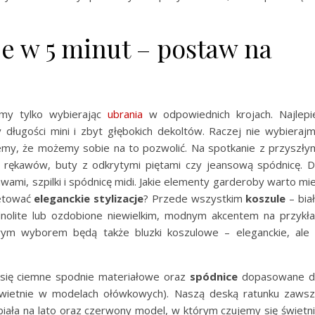
je w 5 minut – postaw na
ymy tylko wybierając
ubrania
w odpowiednich krojach. Najlepi
 długości mini i zbyt głębokich dekoltów. Raczej nie wybieraj
emy, że możemy sobie na to pozwolić. Na spotkanie z przyszły
z rękawów, buty z odkrytymi piętami czy jeansową spódnicę. 
wami, szpilki i spódnicę midi. Jakie elementy garderoby warto mi
letować
eleganckie stylizacje
? Przede wszystkim
koszule
– bia
dnolite lub ozdobione niewielkim, modnym akcentem na przykł
ym wyborem będą także bluzki koszulowe – eleganckie, ale
 się ciemne spodnie materiałowe oraz
spódnice
dopasowane d
 świetnie w modelach ołówkowych). Naszą deską ratunku zaws
 biała na lato oraz czerwony model, w którym czujemy się świetn