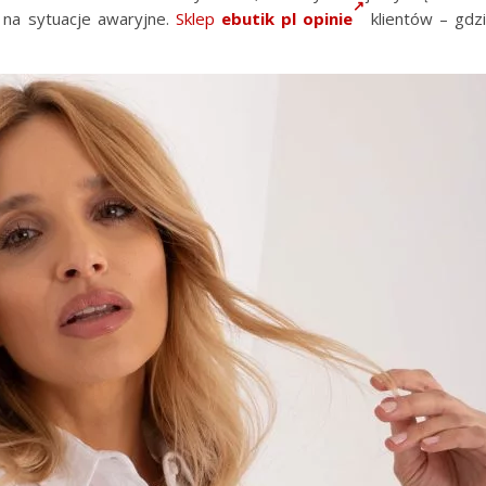
 na sytuacje awaryjne.
Sklep
ebutik pl opinie
klientów – gdz