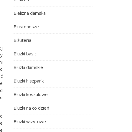
Bielizna damska
Biustonosze
Biżuteria
ej
Bluzki basic
my
mi
Bluzki damskie
Do
eć
Bluzki hiszpanki
łe
ad
Bluzki koszulowe
 o
Bluzki na co dzień
o
Bluzki wizytowe
ze
ie