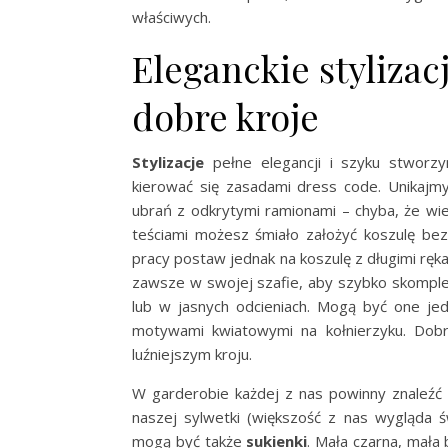
właściwych.
Eleganckie stylizac
dobre kroje
Stylizacje
pełne elegancji i szyku stworz
kierować się zasadami dress code. Unikajmy
ubrań z odkrytymi ramionami – chyba, że wi
teściami możesz śmiało założyć koszulę be
pracy postaw jednak na koszulę z długimi ręka
zawsze w swojej szafie, aby szybko skomp
lub w jasnych odcieniach. Mogą być one je
motywami kwiatowymi na kołnierzyku. Dobr
luźniejszym kroju.
W garderobie każdej z nas powinny znaleźć
naszej sylwetki (większość z nas wygląda
mogą być także
sukienki
. Mała czarna, mała