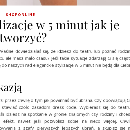
SHOPONLINE
izacje w 5 minut jak je
tworzyć?
aśnie dowiedziałaś się, że idziesz do teatru lub poznać rodzi
 ale masz mało czasu? Jeśli takie sytuacje zdarzają Ci się częs
 do naszych rad eleganckie stylizacje w 5 minut nie będą dla Cieb
kazją
l przez chwilę o tym jak powinnaś być ubrana. Czy obowiązują C
sz stawiać czoło zasadom dress code. Wybierasz się do teatr
li idziesz na spotkanie w gronie znajomych czy rodziny i chce
efekt, nawet jeśli pozwolisz sobie na nieco więcej. Chwi
ebywania z szafy pierwszych lepszych ubrań, a skupisz się 