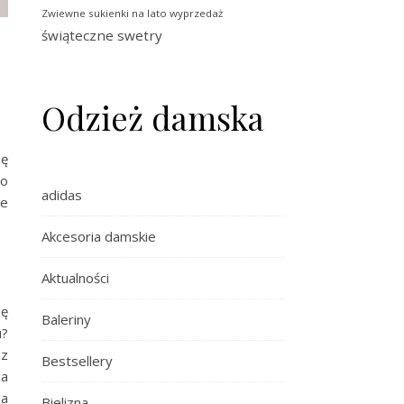
Zwiewne sukienki na lato wyprzedaż
świąteczne swetry
Odzież damska
nę
to
adidas
ie
Akcesoria damskie
Aktualności
ię
Baleriny
u?
sz
Bestsellery
la
na
Bielizna