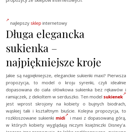
najlepszy
sklep
internetowy
Długa elegancka
sukienka –
najpiękniejsze kroje
Jakie są najpiękniejsze, eleganckie sukienki maxi? Pierwsza
propozycja, to model o kroju syrenki, czyli idealnie
dopasowana do ciała ołówkowa sukienka bez rękawów i
ramiączek, z dekoltem w serduszko. Ten model
sukienek
jest wprost skrojony na kobiety o bujnych biodrach,
wąskiej talii i kształtnym biuście. Kolejna propozycja, to
rozkloszowane sukienki
midi
i maxi z dopasowaną górą,
w których kobiety wyglądają niczym księżniczki Disney’a.
Jeszcze inna propozycja, to lekko rozkloszowane, zwiewne