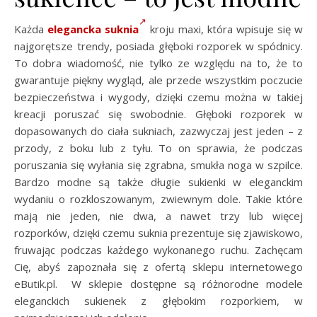
Każda
elegancka suknia
kroju maxi, która wpisuje się w
najgorętsze trendy, posiada głęboki rozporek w spódnicy.
To dobra wiadomość, nie tylko ze względu na to, że to
gwarantuje piękny wygląd, ale przede wszystkim poczucie
bezpieczeństwa i wygody, dzięki czemu można w takiej
kreacji poruszać się swobodnie. Głęboki rozporek w
dopasowanych do ciała sukniach, zazwyczaj jest jeden – z
przody, z boku lub z tyłu. To on sprawia, że podczas
poruszania się wyłania się zgrabna, smukła noga w szpilce.
Bardzo modne są także długie sukienki w eleganckim
wydaniu o rozkloszowanym, zwiewnym dole. Takie które
mają nie jeden, nie dwa, a nawet trzy lub więcej
rozporków, dzięki czemu suknia prezentuje się zjawiskowo,
fruwając podczas każdego wykonanego ruchu. Zachęcam
Cię, abyś zapoznała się z ofertą sklepu internetowego
eButik.pl. W sklepie dostępne są różnorodne modele
eleganckich sukienek z głębokim rozporkiem, w