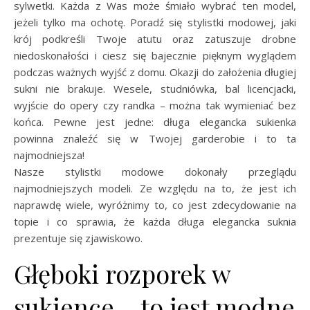
sylwetki. Każda z Was może śmiało wybrać ten model,
jeżeli tylko ma ochotę. Poradź się stylistki modowej, jaki
krój podkreśli Twoje atutu oraz zatuszuje drobne
niedoskonałości i ciesz się bajecznie pięknym wyglądem
podczas ważnych wyjść z domu. Okazji do założenia długiej
sukni nie brakuje. Wesele, studniówka, bal licencjacki,
wyjście do opery czy randka – można tak wymieniać bez
końca. Pewne jest jedne: długa elegancka sukienka
powinna znaleźć się w Twojej garderobie i to ta
najmodniejsza!
Nasze stylistki modowe dokonały przeglądu
najmodniejszych modeli. Ze względu na to, że jest ich
naprawdę wiele, wyróżnimy to, co jest zdecydowanie na
topie i co sprawia, że każda długa elegancka suknia
prezentuje się zjawiskowo.
Głęboki rozporek w
sukience – to jest modne