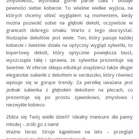
zmysłowość, wysmukla górne partie ciała i dodaje
pewności siebie kobiecie. To właśnie wielkie wyjścia, na
których chcemy olśnić wyglądem są momentem, kiedy
można pozwolić sobie na głęboki dekolt, oczywiście w
granicach dobrego smaku. Warto z tego skorzystać.
Rodzajów dekoltów jest wiele. Ten, który pasuje każdej
kobiecie i świetnie działa na optyczny wygląd sylwetki, to
kopertowy dekolt, który optycznie powiększa biust,
wyszczupla talię i sprawia, że sylwetka prezentuje się
świetnie. W ofercie sklepu eButik.pl znajdziesz także długie
eleganckie sukienki z dekoltem w serduszko, który również
wpisuje się w gorące trendy. Za perełkę uważana jest
jednak sukienka z głębokim dekoltem na plecach, co
prezentuje się po prostu zjawiskowo, zmysłowo i
niezwykle kobieco.
Zbliża się Twój wielki dzień? Idealny manicure dla panny
młodej – zrób go z nami!
Ważne teraz: Stroje kąpielowe na lato – przegląd
propozycji ze sklepów internetowych.