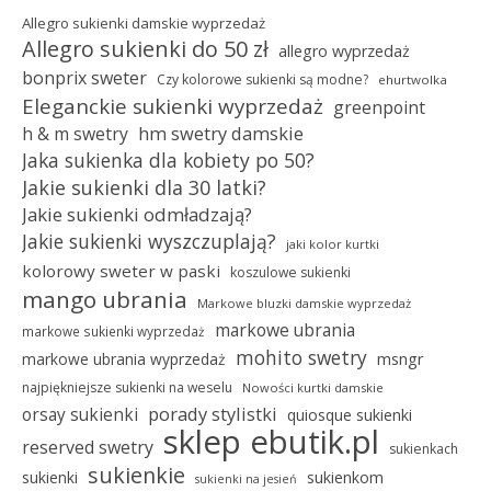
Allegro sukienki damskie wyprzedaż
Allegro sukienki do 50 zł
allegro wyprzedaż
bonprix sweter
Czy kolorowe sukienki są modne?
ehurtwolka
Eleganckie sukienki wyprzedaż
greenpoint
hm swetry damskie
h & m swetry
Jaka sukienka dla kobiety po 50?
Jakie sukienki dla 30 latki?
Jakie sukienki odmładzają?
Jakie sukienki wyszczuplają?
jaki kolor kurtki
kolorowy sweter w paski
koszulowe sukienki
mango ubrania
Markowe bluzki damskie wyprzedaż
markowe ubrania
markowe sukienki wyprzedaż
mohito swetry
msngr
markowe ubrania wyprzedaż
najpiękniejsze sukienki na weselu
Nowości kurtki damskie
porady stylistki
orsay sukienki
quiosque sukienki
sklep ebutik.pl
reserved swetry
sukienkach
sukienkie
sukienki
sukienkom
sukienki na jesień