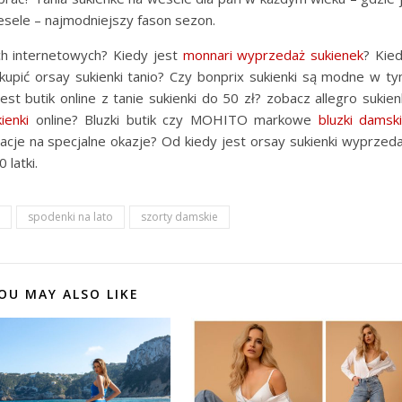
esele – najmodniejszy fason sezon.
ch internetowych? Kiedy jest
monnari wyprzedaż sukienek
? Kie
kupić orsay sukienki tanio? Czy bonprix sukienki są modne w t
st butik online z tanie sukienki do 50 zł? zobacz allegro sukien
ienki
online? Bluzki butik czy MOHITO markowe
bluzki damsk
acje na specjalne okazje? Od kiedy jest orsay sukienki wyprzed
 latki.
spodenki na lato
szorty damskie
OU MAY ALSO LIKE