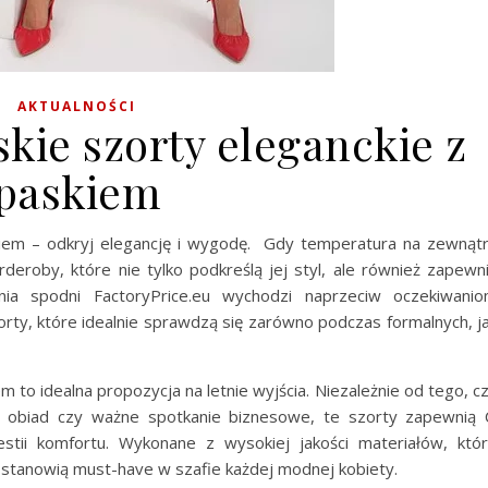
AKTUALNOŚCI
ie szorty eleganckie z
paskiem
iem – odkryj elegancję i wygodę. Gdy temperatura na zewnąt
eroby, które nie tylko podkreślą jej styl, ale również zapewn
nia spodni FactoryPrice.eu wychodzi naprzeciw oczekiwani
orty, które idealnie sprawdzą się zarówno podczas formalnych, j
 to idealna propozycja na letnie wyjścia. Niezależnie od tego, c
ny obiad czy ważne spotkanie biznesowe, te szorty zapewnią 
ii komfortu. Wykonane z wysokiej jakości materiałów, któ
stanowią must-have w szafie każdej modnej kobiety.