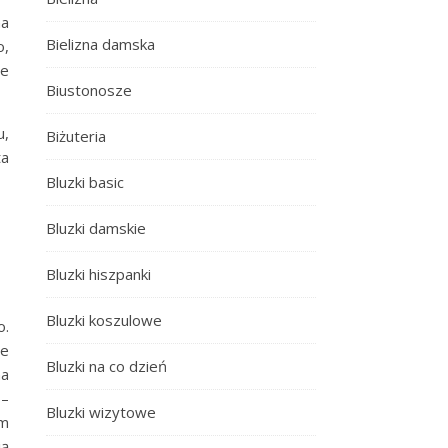
na
Bielizna damska
o,
ze
Biustonosze
u,
Biżuteria
ta
Bluzki basic
Bluzki damskie
Bluzki hiszpanki
Bluzki koszulowe
o.
ie
Bluzki na co dzień
na
 –
Bluzki wizytowe
ym
ją