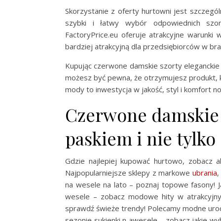
Skorzystanie z oferty hurtowni jest szczegól
szybki i łatwy wybór odpowiednich szo
FactoryPrice.eu oferuje atrakcyjne warunki
bardziej atrakcyjną dla przedsiębiorców w b
Kupując czerwone damskie szorty eleganckie z
możesz być pewna, że otrzymujesz produkt, k
mody to inwestycja w jakość, styl i komfort n
Czerwone damskie s
paskiem i nie tylko
Gdzie najlepiej kupować hurtowo, zobacz al
Najpopularniejsze sklepy z markowe
ubrania
,
na wesele na lato – poznaj topowe fasony! J
wesele – zobacz modowe hity w atrakcyjny
sprawdź świeże trendy! Polecamy modne uroc
sezonie sukienki n awesele – zobacz jakie wy