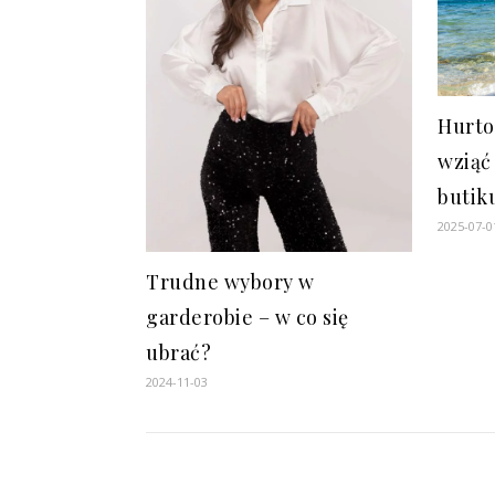
Hurto
wziąć
butik
2025-07-0
Trudne wybory w
garderobie – w co się
ubrać?
2024-11-03