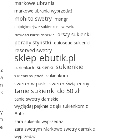
markowe ubrania
markowe ubrania wyprzedaż
mohito swetry
msngr
najpiękniejsze sukienki na weselu
orsay sukienki
Nowości kurtki damskie
porady stylistki
quiosque sukienki
reserved swetry
sklep ebutik.pl
sukienkie
sukienki
sukienkach
rz
sukienkom
sukienki na jesień
ią
sweter w paski
sweter świąteczny
om
tanie sukienki do 50 zł
ak
tanie swetry damskie
wyglądaj pięknie dzięki sukienkom z
zy
Butik
Ci
zara sukienki wyprzedaż
re
zara swetrym Markowe swetry damskie
wyprzedaż