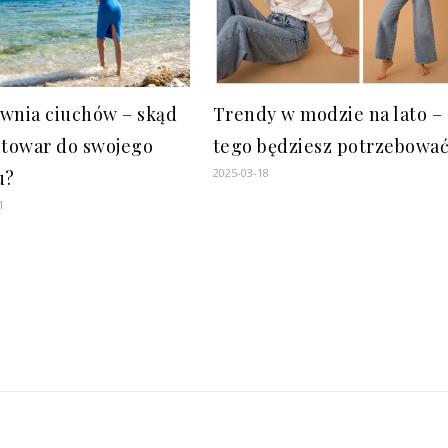
wnia ciuchów – skąd
Trendy w modzie na lato –
 towar do swojego
tego będziesz potrzebować
2025-03-18
u?
1