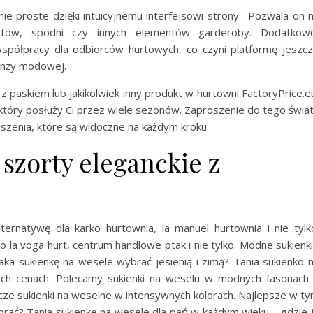
nie proste dzięki intuicyjnemu interfejsowi strony. Pozwala on 
rtów, spodni czy innych elementów garderoby. Dodatkow
 współpracy dla odbiorców hurtowych, co czyni platformę jeszc
ranży modowej.
 paskiem lub jakikolwiek inny produkt w hurtowni FactoryPrice.e
tóry posłuży Ci przez wiele sezonów. Zaproszenie do tego świa
oszenia, które są widoczne na każdym kroku.
zorty eleganckie z
ternatywę dla karko hurtownia, la manuel hurtownia i nie tylk
 o la voga hurt, centrum handlowe ptak i nie tylko. Modne sukienk
aka sukienkę na wesele wybrać jesienią i zimą? Tania sukienko 
ch cenach. Polecamy sukienki na weselu w modnych fasonach
ze sukienki na weselne w intensywnych kolorach. Najlepsze w t
brać? Tania sukienke na wesele dla pań w każdym wieku – gdzie 