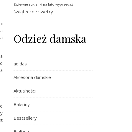
Zwiewne sukienki na lato wyprzedaż
świąteczne swetry
ni
la
Odzież damska
ją
ia
no
adidas
ta
Akcesoria damskie
Aktualności
Baleriny
ie
dy
Bestsellery
st
Bielizna