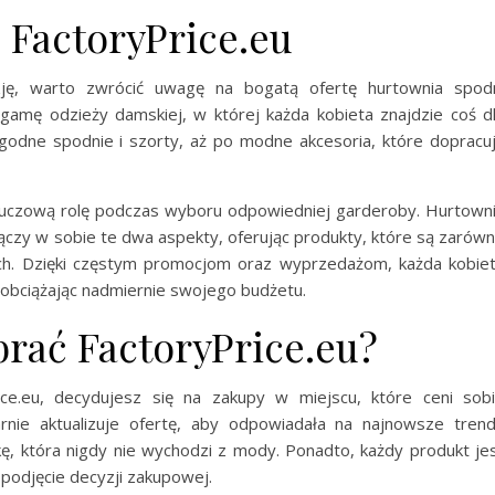
 FactoryPrice.eu
zję, warto zwrócić uwagę na bogatą ofertę hurtownia spod
 gamę odzieży damskiej, w której każda kobieta znajdzie coś d
ygodne spodnie i szorty, aż po modne akcesoria, które dopracu
 kluczową rolę podczas wyboru odpowiedniej garderoby. Hurtown
 łączy w sobie te dwa aspekty, oferując produkty, które są zarów
ach. Dzięki częstym promocjom oraz wyprzedażom, każda kobie
 obciążając nadmiernie swojego budżetu.
rać FactoryPrice.eu?
ce.eu, decydujesz się na zakupy w miejscu, które ceni sob
arnie aktualizuje ofertę, aby odpowiadała na najnowsze tren
, która nigdy nie wychodzi z mody. Ponadto, każdy produkt je
 podjęcie decyzji zakupowej.