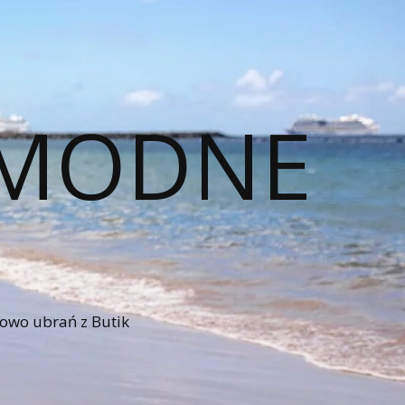
– MODNE
iowo ubrań z Butik