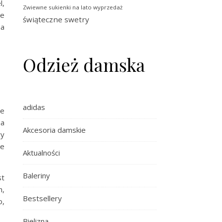
l,
Zwiewne sukienki na lato wyprzedaż
ne
świąteczne swetry
na
Odzież damska
adidas
ne
na
Akcesoria damskie
wy
ze
Aktualności
Baleriny
st
h,
Bestsellery
o,
Bielizna