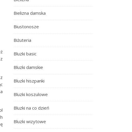
Bielizna damska
Biustonosze
Biżuteria
eż
Bluzki basic
sz
Bluzki damskie
 z
Bluzki hiszpanki
ąc
la
Bluzki koszulowe
Bluzki na co dzień
pl
ch
Bluzki wizytowe
ię