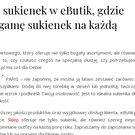
 sukienek w eButik, gdzie
 gamę sukienek na każdą
rnetowego, który oferuje nie tylko bogaty asortyment, ale równi
 to, czy szukasz czegoś na specjalną okazję, czy potrzebuje
pl ma coś dla Ciebie.
E
PARIS – nie zapomnij, że można ją łatwo zestawić zarówno
 szpilkami. Dodaj do niej torebkę w deseń lub jednolitą, tworz
ie wzrok i podkreśli Twoją osobowość. Jest to idealna sukienka d
kość.
ższej jakości produktów oraz wyjątkowej obsługi klienta, eButik.
sce.
Sklep
oferuje nie tylko sukienki, ale również szereg inny
mniane outfity na każdą porę roku. Zapraszamy do zapoznania s
ie lub na prezent dla bliskiej osoby.