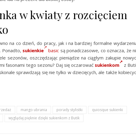
enka w kwiaty z rozcięciem
ko
o na co dzień, do pracy, jak i na bardziej formalne wydarzeni
. Ponadto,
sukienkie
basic
są ponadczasowe, co oznacza, że n
ele sezonów, oszczędzając pieniądze na ciągłym zakupie nowy
ymi fasonami tego sezonu? Daj się oczarować
sukienkom
z Buti
nale sprawdzają się nie tylko w dziecięcych, ale także kobiecy
przedaż
mango ubrania
porady stylistki
quiosque sukienki
wyglądaj pięknie dzięki sukienkom z Butik