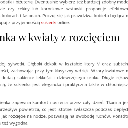
dodatki i biżuterię. Ewentualnie wybierz też bardziej zdobny mode
zle czy cekiny lub koronkowe wstawki. proponuje efektow
 kolorach i fasonach. Poczuj się jak prawdziwa kobieta będąca 
upuj z przyjemnością
sukienki
online.
enka w kwiaty z rozcięciem
ej sylwetki. Głęboki dekolt w kształcie litery V oraz subtel
ości, zachowując przy tym klasyczny wdzięk. Wzory kwiatowe 
 dodają sukience lekkości i dziewczęcego uroku. Długie ręka
ą, że sukienka jest elegancka i praktyczna także w chłodniejs
ienka zapewnia komfort noszenia przez cały dzień. Tkanina je
przepływ powietrza, co jest istotne zwłaszcza podczas ciepłyc
a, jak rozcięcie na nodze, pozwalają na swobodę ruchów. Ponadt
le też wygodna.