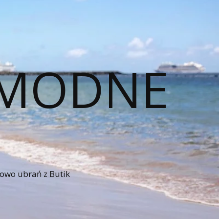
– MODNE
iowo ubrań z Butik