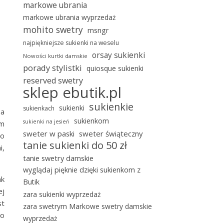
markowe ubrania
markowe ubrania wyprzedaż
mohito swetry
msngr
najpiękniejsze sukienki na weselu
orsay sukienki
Nowości kurtki damskie
porady stylistki
quiosque sukienki
reserved swetry
sklep ebutik.pl
sukienkie
sukienki
sukienkach
Ta
sukienkom
sukienki na jesień
em
sweter w paski
sweter świąteczny
po
tanie sukienki do 50 zł
i,
tanie swetry damskie
wyglądaj pięknie dzięki sukienkom z
ak
Butik
ej
zara sukienki wyprzedaż
st
zara swetrym Markowe swetry damskie
go
wyprzedaż