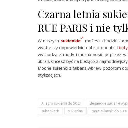
Czarna letnia suki
RUE PARIS i nie tyl
W naszych
sukienkie
możesz chodzić zarówn
wystarczy odpowiednio dobrać dodatki i
buty
wychodzą z mody i można nosić je przez wi
ubrań. Chcesz być na bieżąco z najmodniejsz
Modne sukienki z falbaną wbrew pozorom dosko
stylizacjach.
Allegro sukienki do 50 zł
Eleganckie sukienki wy
sukienkach
sukienkie
tanie sukienki do 50 zł