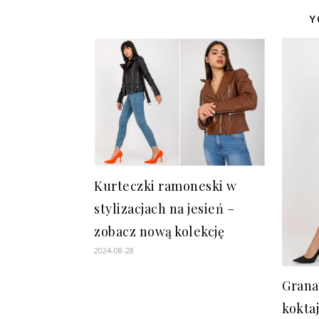
Y
Kurteczki ramoneski w
stylizacjach na jesień –
zobacz nową kolekcję
2024-08-28
Grana
kokta