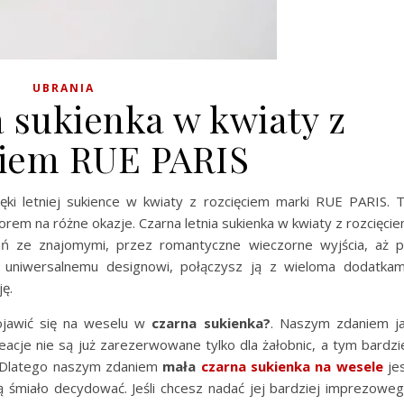
UBRANIA
a sukienka w kwiaty z
ciem RUE PARIS
zięki letniej sukience w kwiaty z rozcięciem marki RUE PARIS. 
orem na różne okazje. Czarna letnia sukienka w kwiaty z rozcięci
ń ze znajomymi, przez romantyczne wieczorne wyjścia, aż 
u uniwersalnemu designowi, połączysz ją z wieloma dodatkam
ę.
ojawić się na weselu w
czarna sukienka?
. Naszym zdaniem j
eacje nie są już zarezerwowane tylko dla żałobnic, a tym bardzi
. Dlatego naszym zdaniem
mała
czarna sukienka na wesele
je
ią śmiało decydować. Jeśli chcesz nadać jej bardziej imprezowe