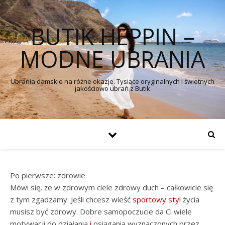
BUTIK HEPPIN –
MODNE UBRANIA
Ubrania damskie na różne okazje. Tysiące oryginalnych i świetnych
jakościowo ubrań z Butik
Po pierwsze: zdrowie
Mówi się, że w zdrowym ciele zdrowy duch – całkowicie się
z tym zgadzamy. Jeśli chcesz wieść
sportowy styl
życia
musisz być zdrowy. Dobre samopoczucie da Ci wiele
motywacji do działania
i
osiągania wyznaczonych przez