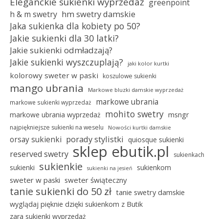
Eleganckie sukienki wyprzedaż
greenpoint
hm swetry damskie
h & m swetry
Jaka sukienka dla kobiety po 50?
Jakie sukienki dla 30 latki?
Jakie sukienki odmładzają?
Jakie sukienki wyszczuplają?
jaki kolor kurtki
kolorowy sweter w paski
koszulowe sukienki
mango ubrania
Markowe bluzki damskie wyprzedaż
markowe ubrania
markowe sukienki wyprzedaż
mohito swetry
msngr
markowe ubrania wyprzedaż
najpiękniejsze sukienki na weselu
Nowości kurtki damskie
porady stylistki
orsay sukienki
quiosque sukienki
sklep ebutik.pl
reserved swetry
sukienkach
sukienkie
sukienki
sukienkom
sukienki na jesień
sweter w paski
sweter świąteczny
tanie sukienki do 50 zł
tanie swetry damskie
wyglądaj pięknie dzięki sukienkom z Butik
zara sukienki wyprzedaż