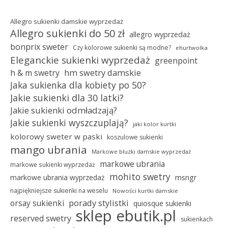
Allegro sukienki damskie wyprzedaż
Allegro sukienki do 50 zł
allegro wyprzedaż
bonprix sweter
Czy kolorowe sukienki są modne?
ehurtwolka
Eleganckie sukienki wyprzedaż
greenpoint
hm swetry damskie
h & m swetry
Jaka sukienka dla kobiety po 50?
Jakie sukienki dla 30 latki?
Jakie sukienki odmładzają?
Jakie sukienki wyszczuplają?
jaki kolor kurtki
kolorowy sweter w paski
koszulowe sukienki
mango ubrania
Markowe bluzki damskie wyprzedaż
markowe ubrania
markowe sukienki wyprzedaż
mohito swetry
msngr
markowe ubrania wyprzedaż
najpiękniejsze sukienki na weselu
Nowości kurtki damskie
porady stylistki
orsay sukienki
quiosque sukienki
sklep ebutik.pl
reserved swetry
sukienkach