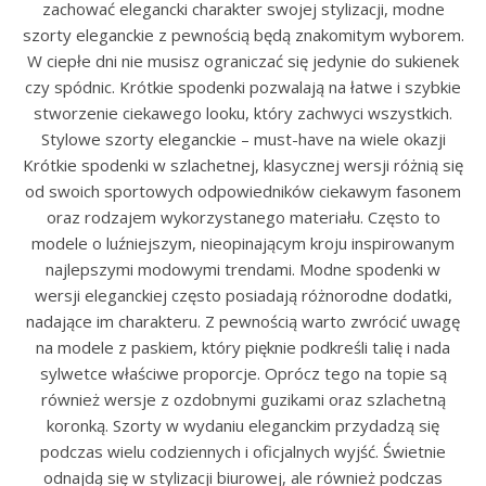
zachować elegancki charakter swojej stylizacji, modne
szorty eleganckie z pewnością będą znakomitym wyborem.
W ciepłe dni nie musisz ograniczać się jedynie do sukienek
czy spódnic. Krótkie spodenki pozwalają na łatwe i szybkie
stworzenie ciekawego looku, który zachwyci wszystkich.
Stylowe szorty eleganckie – must-have na wiele okazji
Krótkie spodenki w szlachetnej, klasycznej wersji różnią się
od swoich sportowych odpowiedników ciekawym fasonem
oraz rodzajem wykorzystanego materiału. Często to
modele o luźniejszym, nieopinającym kroju inspirowanym
najlepszymi modowymi trendami. Modne spodenki w
wersji eleganckiej często posiadają różnorodne dodatki,
nadające im charakteru. Z pewnością warto zwrócić uwagę
na modele z paskiem, który pięknie podkreśli talię i nada
sylwetce właściwe proporcje. Oprócz tego na topie są
również wersje z ozdobnymi guzikami oraz szlachetną
koronką. Szorty w wydaniu eleganckim przydadzą się
podczas wielu codziennych i oficjalnych wyjść. Świetnie
odnajdą się w stylizacji biurowej, ale również podczas