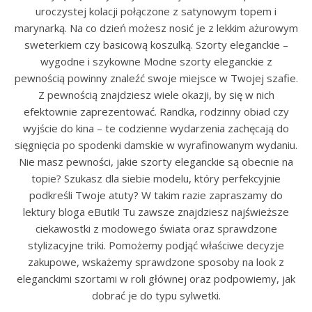
uroczystej kolacji połączone z satynowym topem i
marynarką. Na co dzień możesz nosić je z lekkim ażurowym
sweterkiem czy basicową koszulką. Szorty eleganckie –
wygodne i szykowne Modne szorty eleganckie z
pewnością powinny znaleźć swoje miejsce w Twojej szafie.
Z pewnością znajdziesz wiele okazji, by się w nich
efektownie zaprezentować. Randka, rodzinny obiad czy
wyjście do kina – te codzienne wydarzenia zachęcają do
sięgnięcia po spodenki damskie w wyrafinowanym wydaniu.
Nie masz pewności, jakie szorty eleganckie są obecnie na
topie? Szukasz dla siebie modelu, który perfekcyjnie
podkreśli Twoje atuty? W takim razie zapraszamy do
lektury bloga eButik! Tu zawsze znajdziesz najświeższe
ciekawostki z modowego świata oraz sprawdzone
stylizacyjne triki. Pomożemy podjąć właściwe decyzje
zakupowe, wskażemy sprawdzone sposoby na look z
eleganckimi szortami w roli głównej oraz podpowiemy, jak
dobrać je do typu sylwetki.