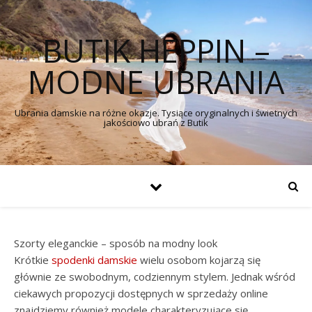
BUTIK HEPPIN –
MODNE UBRANIA
Ubrania damskie na różne okazje. Tysiące oryginalnych i świetnych
jakościowo ubrań z Butik
Szorty eleganckie – sposób na modny look
Krótkie
spodenki damskie
wielu osobom kojarzą się
głównie ze swobodnym, codziennym stylem. Jednak wśród
ciekawych propozycji dostępnych w sprzedaży online
znajdziemy również modele charakteryzujące się