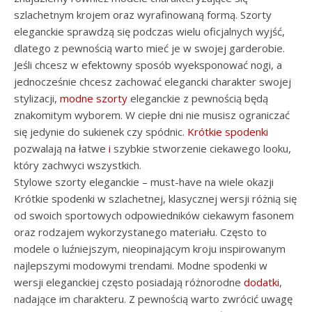
szlachetnym krojem oraz wyrafinowaną formą. Szorty
eleganckie sprawdzą się podczas wielu oficjalnych wyjść,
dlatego z pewnością warto mieć je w swojej garderobie.
Jeśli chcesz w efektowny sposób wyeksponować nogi, a
jednocześnie chcesz zachować elegancki charakter swojej
stylizacji,
modne szorty
eleganckie z pewnością będą
znakomitym wyborem. W ciepłe dni nie musisz ograniczać
się jedynie do sukienek czy spódnic.
Krótkie spodenki
pozwalają na łatwe
i
szybkie stworzenie ciekawego looku,
który zachwyci wszystkich.
Stylowe szorty eleganckie – must-have na wiele okazji
Krótkie spodenki w szlachetnej, klasycznej wersji różnią się
od swoich sportowych odpowiedników ciekawym fasonem
oraz rodzajem wykorzystanego materiału. Często to
modele o luźniejszym, nieopinającym kroju inspirowanym
najlepszymi modowymi trendami. Modne spodenki w
wersji eleganckiej często posiadają różnorodne
dodatki
,
nadające im charakteru. Z pewnością warto zwrócić uwagę