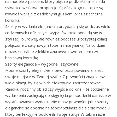
na modele z paskiem, który pięknie podkreśli talię i nada
sylwetce właściwe proporcje. Oprócz tego na topie są
również wersje z ozdobnymi guzikami oraz szlachetną
koronką.
Szorty w wydaniu eleganckim przydadzą się podczas wielu
codziennych i oficjalnych wyjść. Świetnie odnajdą się w
stylizacji biurowej, ale również podczas uroczystej kolacji
połączone z satynowym topem i marynarką. Na co dzień
możesz nosić je z lekkim ażurowym sweterkiem czy
basicową koszulką.
Szorty eleganckie – wygodne i szykowne
Modne szorty eleganckie z pewnością powinny znaleźć
swoje miejsce w Twojej szafie. Z pewnością znajdziesz
wiele okazji, by się w nich efektownie zaprezentować.
Randka, rodzinny obiad czy wyjście do kina – te codzienne
wydarzenia zachęcają do sięgnięcia po spodenki damskie w
wyrafinowanym wydaniu. Nie masz pewności, jakie szorty
eleganckie są obecnie na topie? Szukasz dla siebie modelu,
który perfekcyjnie podkreśli Twoje atuty? W takim razie