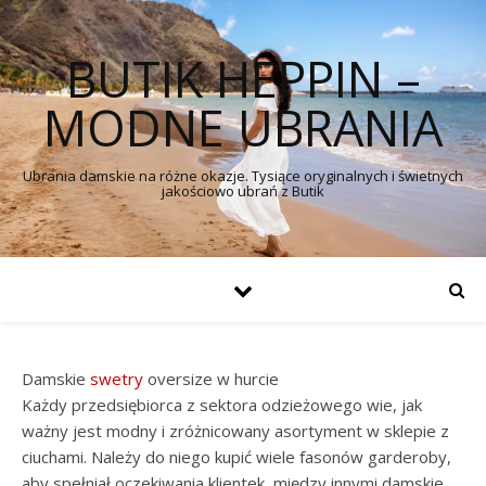
BUTIK HEPPIN –
MODNE UBRANIA
Ubrania damskie na różne okazje. Tysiące oryginalnych i świetnych
jakościowo ubrań z Butik
Damskie
swetry
oversize w hurcie
Każdy przedsiębiorca z sektora odzieżowego wie, jak
ważny jest modny i zróżnicowany asortyment w sklepie z
ciuchami. Należy do niego kupić wiele fasonów garderoby,
aby spełniał oczekiwania klientek, między innymi damskie