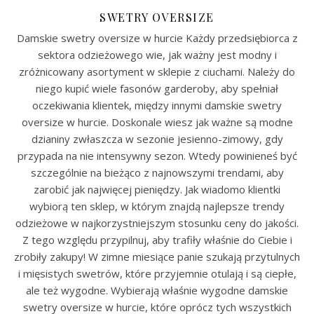
SWETRY OVERSIZE
Damskie swetry oversize w hurcie Każdy przedsiębiorca z
sektora odzieżowego wie, jak ważny jest modny i
zróżnicowany asortyment w sklepie z ciuchami. Należy do
niego kupić wiele fasonów garderoby, aby spełniał
oczekiwania klientek, między innymi damskie swetry
oversize w hurcie. Doskonale wiesz jak ważne są modne
dzianiny zwłaszcza w sezonie jesienno-zimowy, gdy
przypada na nie intensywny sezon. Wtedy powinieneś być
szczególnie na bieżąco z najnowszymi trendami, aby
zarobić jak najwięcej pieniędzy. Jak wiadomo klientki
wybiorą ten sklep, w którym znajdą najlepsze trendy
odzieżowe w najkorzystniejszym stosunku ceny do jakości.
Z tego względu przypilnuj, aby trafiły właśnie do Ciebie i
zrobiły zakupy! W zimne miesiące panie szukają przytulnych
i mięsistych swetrów, które przyjemnie otulają i są ciepłe,
ale też wygodne. Wybierają właśnie wygodne damskie
swetry oversize w hurcie, które oprócz tych wszystkich