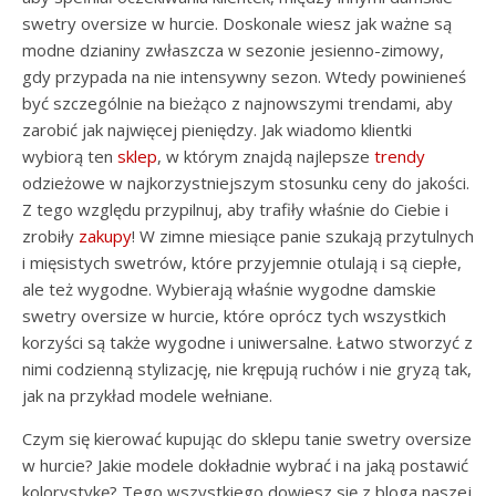
swetry oversize w hurcie. Doskonale wiesz jak ważne są
modne dzianiny zwłaszcza w sezonie jesienno-zimowy,
gdy przypada na nie intensywny sezon. Wtedy powinieneś
być szczególnie na bieżąco z najnowszymi trendami, aby
zarobić jak najwięcej pieniędzy. Jak wiadomo klientki
wybiorą ten
sklep
, w którym znajdą najlepsze
trendy
odzieżowe w najkorzystniejszym stosunku ceny do jakości.
Z tego względu przypilnuj, aby trafiły właśnie do Ciebie i
zrobiły
zakupy
! W zimne miesiące panie szukają przytulnych
i mięsistych swetrów, które przyjemnie otulają i są ciepłe,
ale też wygodne. Wybierają właśnie wygodne damskie
swetry oversize w hurcie, które oprócz tych wszystkich
korzyści są także wygodne i uniwersalne. Łatwo stworzyć z
nimi codzienną stylizację, nie krępują ruchów i nie gryzą tak,
jak na przykład modele wełniane.
Czym się kierować kupując do sklepu tanie swetry oversize
w hurcie? Jakie modele dokładnie wybrać i na jaką postawić
kolorystykę? Tego wszystkiego dowiesz się z bloga naszej