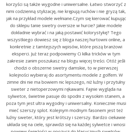
korzyści są także wygodne i uniwersalne. Łatwo stworzyć z
nimi codzienną stylizację, nie krępują ruchów i nie gryzą tak,
jak na przykład modele wełniane.Czym się kierować kupując
do sklepu tanie swetry oversize w hurcie? Jakie modele
dokładnie wybrać i na jaką postawić kolorystykę? Tego
wszystkiego dowiesz się z bloga naszej hurtowni online, a
konkretnie z tamtejszych wpisów, które piszą branżowi
eksperci. Już teraz podpowiemy Ci kilka tricków w tym
zakresie zanim poszukasz na blogu więcej treści. Otóż jeśli
chodzi o obszerne swetry damskie, to w pierwszej
kolejności wybieraj do asortymentu modele z golfem. W
zimne dni nie ma bowiem nic lepszego, niż luźny i przytulny
sweter z nietoperzowymi rękawami. Fajnie wygląda na
sylwetce, świetnie pasuje do spodni z wysokim stanem, a
poza tym jest ultra wygodny i uniwersalny. Koniecznie musi
mieć szerszy splot. Kolejnym modnym fasonem jest też
luźny sweter, który jest krótszy i szerszy. Bardzo ciekawie
układa się na ciele, sprawdzi się na każdej sylwetce i wnosi
powiew świeżości w opozycji do klasycznych swetrów.