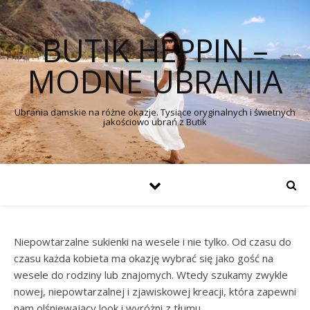
BUTIK HEPPIN –
MODNE UBRANIA
Ubrania damskie na różne okazje. Tysiące oryginalnych i świetnych
jakościowo ubrań z Butik
Niepowtarzalne sukienki na wesele i nie tylko. Od czasu do
czasu każda kobieta ma okazję wybrać się jako gość na
wesele do rodziny lub znajomych. Wtedy szukamy zwykle
nowej, niepowtarzalnej i zjawiskowej kreacji, która zapewni
nam olśniewający look i wyróżni z tłumu.