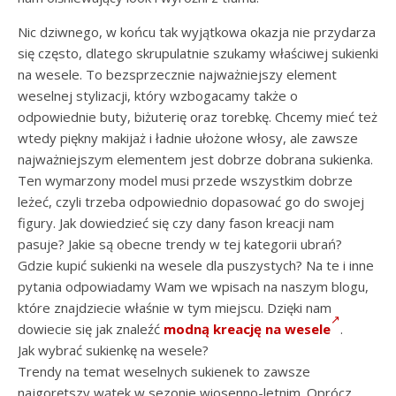
Nic dziwnego, w końcu tak wyjątkowa okazja nie przydarza
się często, dlatego skrupulatnie szukamy właściwej sukienki
na wesele. To bezsprzecznie najważniejszy element
weselnej stylizacji, który wzbogacamy także o
odpowiednie buty, biżuterię oraz torebkę. Chcemy mieć też
wtedy piękny makijaż i ładnie ułożone włosy, ale zawsze
najważniejszym elementem jest dobrze dobrana sukienka.
Ten wymarzony model musi przede wszystkim dobrze
leżeć, czyli trzeba odpowiednio dopasować go do swojej
figury. Jak dowiedzieć się czy dany fason kreacji nam
pasuje? Jakie są obecne trendy w tej kategorii ubrań?
Gdzie kupić sukienki na wesele dla puszystych? Na te i inne
pytania odpowiadamy Wam we wpisach na naszym blogu,
które znajdziecie właśnie w tym miejscu. Dzięki nam
dowiecie się jak znaleźć
modną kreację na wesele
.
Jak wybrać sukienkę na wesele?
Trendy na temat weselnych sukienek to zawsze
najgorętszy wątek w sezonie wiosenno-letnim. Oprócz