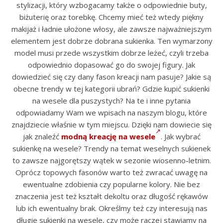
stylizacji, który wzbogacamy także o odpowiednie buty,
biżuterię oraz torebkę. Chcemy mieć też wtedy piękny
makijaż i ładnie ułożone włosy, ale zawsze najważniejszym
elementem jest dobrze dobrana sukienka. Ten wymarzony
model musi przede wszystkim dobrze leżeć, czyli trzeba
odpowiednio dopasować go do swojej figury. Jak
dowiedzieć się czy dany fason kreacji nam pasuje? Jakie są
obecne trendy w tej kategorii ubrań? Gdzie kupić sukienki
na wesele dla puszystych? Na te i inne pytania
odpowiadamy Wam we wpisach na naszym blogu, które
znajdziecie właśnie w tym miejscu. Dzięki nam dowiecie się
jak znaleźć
modną kreację na wesele
. Jak wybrać
sukienkę na wesele? Trendy na temat weselnych sukienek
to zawsze najgorętszy wątek w sezonie wiosenno-letnim.
Oprócz topowych fasonów warto też zwracać uwagę na
ewentualne zdobienia czy popularne kolory. Nie bez
znaczenia jest też kształt dekoltu oraz długość rękawów
lub ich ewentualny brak. Określmy też czy interesują nas
długie sukienki na wesele, czy może raczej stawiamy na