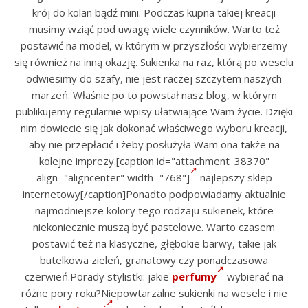
krój do kolan bądź mini. Podczas kupna takiej kreacji
musimy wziąć pod uwagę wiele czynników. Warto też
postawić na model, w którym w przyszłości wybierzemy
się również na inną okazję. Sukienka na raz, którą po weselu
odwiesimy do szafy, nie jest raczej szczytem naszych
marzeń. Właśnie po to powstał nasz blog, w którym
publikujemy regularnie wpisy ułatwiające Wam życie. Dzięki
nim dowiecie się jak dokonać właściwego wyboru kreacji,
aby nie przepłacić i żeby posłużyła Wam ona także na
kolejne imprezy.[caption id="attachment_38370"
align="aligncenter" width="768"]
najlepszy sklep
internetowy[/caption]Ponadto podpowiadamy aktualnie
najmodniejsze kolory tego rodzaju sukienek, które
niekoniecznie muszą być pastelowe. Warto czasem
postawić też na klasyczne, głębokie barwy, takie jak
butelkowa zieleń, granatowy czy ponadczasowa
czerwień.Porady stylistki: jakie
perfumy
wybierać na
różne pory roku?Niepowtarzalne sukienki na wesele i nie