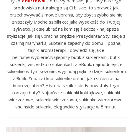
tylko
z hurtowni
odzieży damskiej Jeśli losy naszego
środowiska naturalnego są Ci bliskie, to sprawdź jak
przechowywać zimowe ubrania, aby zbyt szybko się nie
zniszczyły.Modne szpilki ccc jaka wysokość do Twojej
sylwetki, jak się ubrać na komisję śledczą - najlepsze
stylizacje. Jak się ubrać na orędzie Prezydenta? Stylizacje z
czarną marynarką. Subtelne zapachy do domu – poznaj
tajniki aromaterapii i dowiedz się jakie
perfume wybierać.Najlepszy butik z sukienkami, butik
sukienki, wszystko o sukienkach z eButik. najmodniejsze
sukienkie w tym sezonie, wyglądaj pięknie dzięki sukienkom
z Butik. Zobacz i kup sukienkę online, jaka sukienke na
imprezę latem? Historia szpilek kiedy powstały tego
rodzaju buty? Najtańsze sukienki koktajlowe, sukienki
wieczorowe, sukienki wieczorowa, sukienko wieczorowe,
sheinside sukienki, eleganckie stylizacje w 5 minut.