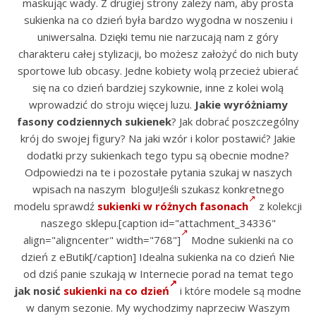
maskując wady. Z drugiej strony zależy nam, aby prosta
sukienka na co dzień była bardzo wygodna w noszeniu i
uniwersalna. Dzięki temu nie narzucają nam z góry
charakteru całej stylizacji, bo możesz założyć do nich buty
sportowe lub obcasy. Jedne kobiety wolą przecież ubierać
się na co dzień bardziej szykownie, inne z kolei wolą
wprowadzić do stroju więcej luzu.
Jakie wyróżniamy
fasony codziennych sukienek
? Jak dobrać poszczególny
krój do swojej figury? Na jaki wzór i kolor postawić? Jakie
dodatki przy sukienkach tego typu są obecnie modne?
Odpowiedzi na te i pozostałe pytania szukaj w naszych
wpisach na naszym blogu!Jeśli szukasz konkretnego
modelu sprawdź
sukienki w różnych fasonach
z kolekcji
naszego sklepu.[caption id="attachment_34336"
align="aligncenter" width="768"]
Modne sukienki na co
dzień z eButik[/caption] Idealna sukienka na co dzień Nie
od dziś panie szukają w Internecie porad na temat tego
jak nosić
sukienki na co dzień
i które modele są modne
w danym sezonie. My wychodzimy naprzeciw Waszym