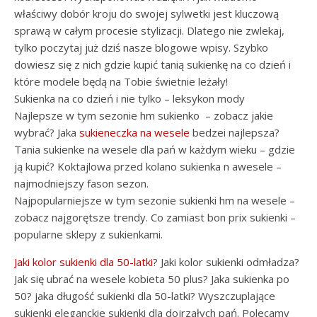
właściwy dobór kroju do swojej sylwetki jest kluczową
sprawą w całym procesie stylizacji. Dlatego nie zwlekaj,
tylko poczytaj już dziś nasze blogowe wpisy. Szybko
dowiesz się z nich gdzie kupić tanią sukienkę na co dzień i
które modele będą na Tobie świetnie leżały!
Sukienka na co dzień i nie tylko – leksykon mody
Najlepsze w tym sezonie hm sukienko – zobacz jakie
wybrać? Jaka
sukieneczka na wesele
bedzei najlepsza?
Tania sukienke na wesele dla pań w każdym wieku – gdzie
ją kupić? Koktajlowa przed kolano sukienka n awesele –
najmodniejszy fason sezon.
Najpopularniejsze w tym sezonie sukienki hm na wesele –
zobacz najgorętsze trendy. Co zamiast bon prix sukienki –
popularne sklepy z sukienkami.
Jaki kolor sukienki dla 50-latki
? Jaki kolor sukienki odmładza?
Jak się ubrać na wesele kobieta 50 plus? Jaka sukienka po
50? jaka długość sukienki dla 50-latki? Wyszczuplające
sukienki eleganckie sukienki dla dojrzałych pań. Polecamy