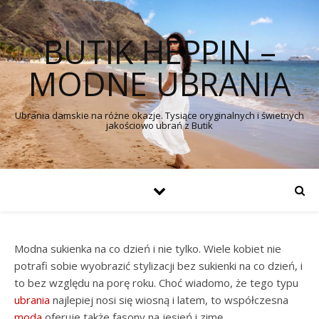
BUTIK HEPPIN –
MODNE UBRANIA
Ubrania damskie na różne okazje. Tysiące oryginalnych i świetnych
jakościowo ubrań z Butik
Modna sukienka na co dzień i nie tylko. Wiele kobiet nie
potrafi sobie wyobrazić stylizacji bez sukienki na co dzień, i
to bez względu na porę roku. Choć wiadomo, że tego typu
ubrania
najlepiej nosi się wiosną i latem, to współczesna
moda
oferuje także fasony na jesień i zimę.