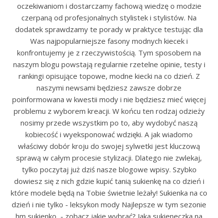
oczekiwaniom i dostarczamy fachową wiedzę o modzie
czerpaną od profesjonalnych stylistek i stylistów. Na
dodatek sprawdzamy te porady w praktyce testując dla
Was najpopularniejsze fasony modnych kiecek i
konfrontujemy je z rzeczywistością. Tym sposobem na
naszym blogu powstają regularnie rzetelne opinie, testy i
rankingi opisujące topowe, modne kiecki na co dzień. Z
naszymi newsami będziesz zawsze dobrze
poinformowana w kwestii mody i nie będziesz mieć więcej
problemu z wyborem kreacji. W końcu ten rodzaj odzieży
nosimy przede wszystkim po to, aby wydobyć naszą
kobiecość i wyeksponować wdzięki. A jak wiadomo
właściwy dobór kroju do swojej sylwetki jest kluczową
sprawą w całym procesie stylizacji. Dlatego nie zwlekaj,
tylko poczytaj już dziś nasze blogowe wpisy. Szybko
dowiesz się z nich gdzie kupić tanią sukienkę na co dzień i
które modele będą na Tobie świetnie leżały! Sukienka na co
dzień i nie tylko - leksykon mody Najlepsze w tym sezonie
hm sukienko - zobacz jakie wybrać? Jaka sukieneczka na