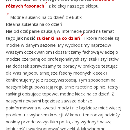
różnych fasonach
z kolekcji naszego sklepu.
Modne sukienki na co dzień z eButik
Idealna sukienka na co dzień
Nie od dziś panie szukają w Internecie porad na temat
tego
jak nosić
sukienki na co dzień
i które modele są
modne w danym sezonie. My wychodzimy naprzeciw
Waszym oczekiwaniom i dostarczamy fachową wiedzę o
modzie czerpaną od profesjonalnych stylistek i stylistów.
Na dodatek sprawdzamy te porady w praktyce testując
dla Was najpopularniejsze fasony modnych kiecek i
konfrontujemy je z rzeczywistością. Tym sposobem na
naszym blogu powstają regularnie rzetelne opinie, testy i
rankingi opisujące topowe, modne kiecki na co dzień. Z
naszymi newsami będziesz zawsze dobrze
poinformowana w kwestii mody i nie będziesz mieć więcej
problemu z wyborem kreacji. W końcu ten rodzaj odzieży
nosimy przede wszystkim po to, aby wydobyć naszą
kobiecość i wyeksponować wdzięki. A jak wiadomo