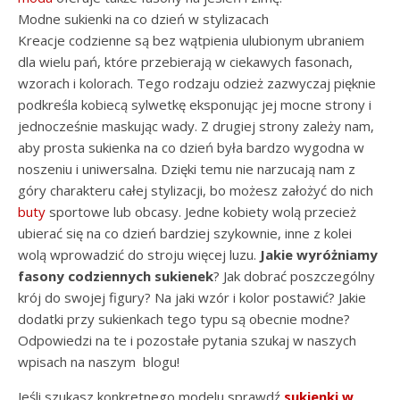
Modne sukienki na co dzień w stylizacach
Kreacje codzienne są bez wątpienia ulubionym ubraniem
dla wielu pań, które przebierają w ciekawych fasonach,
wzorach i kolorach. Tego rodzaju odzież zazwyczaj pięknie
podkreśla kobiecą sylwetkę eksponując jej mocne strony i
jednocześnie maskując wady. Z drugiej strony zależy nam,
aby prosta sukienka na co dzień była bardzo wygodna w
noszeniu i uniwersalna. Dzięki temu nie narzucają nam z
góry charakteru całej stylizacji, bo możesz założyć do nich
buty
sportowe lub obcasy. Jedne kobiety wolą przecież
ubierać się na co dzień bardziej szykownie, inne z kolei
wolą wprowadzić do stroju więcej luzu.
Jakie wyróżniamy
fasony codziennych sukienek
? Jak dobrać poszczególny
krój do swojej figury? Na jaki wzór i kolor postawić? Jakie
dodatki przy sukienkach tego typu są obecnie modne?
Odpowiedzi na te i pozostałe pytania szukaj w naszych
wpisach na naszym blogu!
Jeśli szukasz konkretnego modelu sprawdź
sukienki w