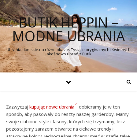
BUTIK HEPPIN –
MODNE UBRANIA
Ubrania damskie na różne okazje. Tysiące oryginalnych i świetnych
jakościowo ubrań z Butik
Zazwyczaj
kupując nowe ubrania
dobieramy je w ten
sposób, aby pasowały do reszty naszej garderoby. Mamy
swoje ulubione style i fasony, których się trzymamy, lecz
pozostajemy zarazem otwarte na ciekawe trendy i
atrakcyjne kolory. Jednocześnie chcemy mieć w szafie takie