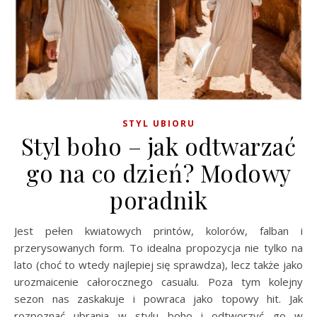
STYL UBIORU
Styl boho – jak odtwarzać
go na co dzień? Modowy
poradnik
Jest pełen kwiatowych printów, kolorów, falban i
przerysowanych form. To idealna propozycja nie tylko na
lato (choć to wtedy najlepiej się sprawdza), lecz także jako
urozmaicenie całorocznego casualu. Poza tym kolejny
sezon nas zaskakuje i powraca jako topowy hit. Jak
rozpoznać ubrania w stylu boho i odtworzyć go w