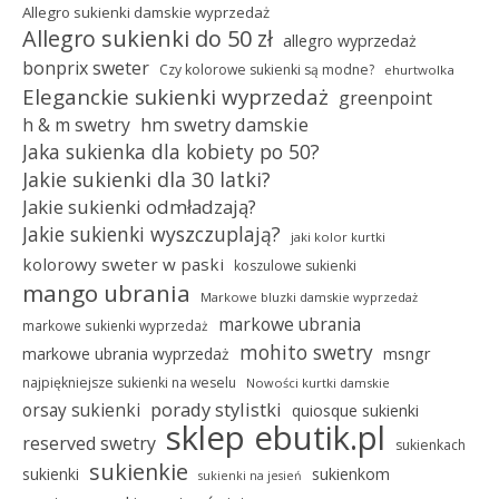
Allegro sukienki damskie wyprzedaż
Allegro sukienki do 50 zł
allegro wyprzedaż
bonprix sweter
Czy kolorowe sukienki są modne?
ehurtwolka
Eleganckie sukienki wyprzedaż
greenpoint
hm swetry damskie
h & m swetry
Jaka sukienka dla kobiety po 50?
Jakie sukienki dla 30 latki?
Jakie sukienki odmładzają?
Jakie sukienki wyszczuplają?
jaki kolor kurtki
kolorowy sweter w paski
koszulowe sukienki
mango ubrania
Markowe bluzki damskie wyprzedaż
markowe ubrania
markowe sukienki wyprzedaż
mohito swetry
msngr
markowe ubrania wyprzedaż
najpiękniejsze sukienki na weselu
Nowości kurtki damskie
porady stylistki
orsay sukienki
quiosque sukienki
sklep ebutik.pl
reserved swetry
sukienkach
sukienkie
sukienki
sukienkom
sukienki na jesień