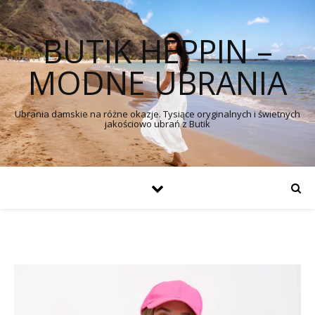
BUTIK HEPPIN –
MODNE UBRANIA
Ubrania damskie na różne okazje. Tysiące oryginalnych i świetnych
jakościowo ubrań z Butik