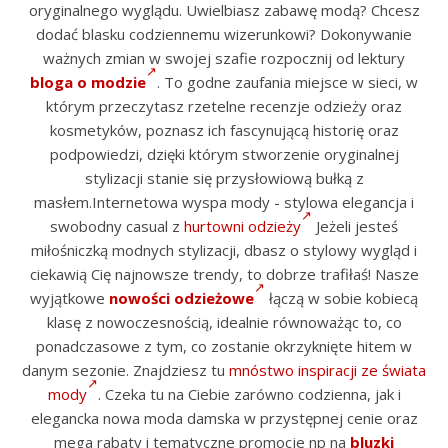
oryginalnego wyglądu. Uwielbiasz zabawę modą? Chcesz
dodać blasku codziennemu wizerunkowi? Dokonywanie
ważnych zmian w swojej szafie rozpocznij od lektury
bloga o modzie
. To godne zaufania miejsce w sieci, w
którym przeczytasz rzetelne recenzje odzieży oraz
kosmetyków, poznasz ich fascynującą historię oraz
podpowiedzi, dzięki którym stworzenie oryginalnej
stylizacji stanie się przysłowiową bułką z
masłem.Internetowa wyspa mody - stylowa elegancja i
swobodny casual z
hurtowni odzieży
Jeżeli jesteś
miłośniczką modnych stylizacji, dbasz o stylowy wygląd i
ciekawią Cię najnowsze trendy, to dobrze trafiłaś! Nasze
wyjątkowe
nowości odzieżowe
łączą w sobie kobiecą
klasę z nowoczesnością, idealnie równoważąc to, co
ponadczasowe z tym, co zostanie okrzyknięte hitem w
danym sezonie. Znajdziesz tu
mnóstwo inspiracji ze świata
mody
. Czeka tu na Ciebie zarówno codzienna, jak i
elegancka nowa moda damska w przystępnej cenie oraz
mega rabaty i tematyczne promocje np na
bluzki