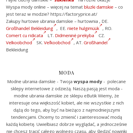
Wyspa mody online – więcej na temat
bluzki damskie
– co
jest teraz w modzie? https://factoryprice.at/
Zakupy hurtowe ubrania damskie – hurtownia , DE.
Großhandel Bekleidung
, EE.
riiete hulgimüük
, RO.
Comert cu ridicata
LT.
Didmeninė prekyba
CZ.
Velkoobchod
SK.
Veľkoobchod
, AT.
Großhandel
Bekleidung
MODA
Modne ubrania damskie - Twoja
wyspa mody
- polecane
sklepy internetowe z odzieżą. Naszą pasją jest moda -
modne ubrania damskie ze sklepu eButik Wiemy, że
interesuje ona większość kobiet, ale nie wszystkie z nich
dążą do tego, aby być na bieżąco z najmodniejszymi
tendencjami. Chcemy to zmienić i zainteresować modą
każdą kobietę. Uwielbiasz dobrze wyglądać, a jednocześnie
nie chcesz tracić całego wolnego czasu, aby śledzić nowinki