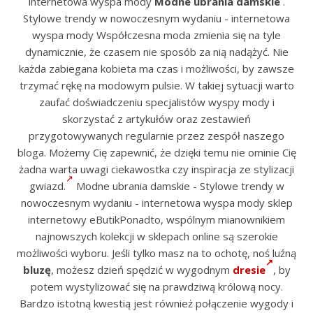
internetowa wyspa mody
Modne ubrania damskie
.
Stylowe trendy w nowoczesnym wydaniu - internetowa
wyspa mody Współczesna moda zmienia się na tyle
dynamicznie, że czasem nie sposób za nią nadążyć. Nie
każda zabiegana kobieta ma czas i możliwości, by zawsze
trzymać rękę na modowym pulsie. W takiej sytuacji warto
zaufać doświadczeniu specjalistów wyspy mody i
skorzystać z artykułów oraz zestawień
przygotowywanych regularnie przez zespół naszego
bloga. Możemy Cię zapewnić, że dzięki temu nie ominie Cię
żadna warta uwagi ciekawostka czy inspiracja ze stylizacji
gwiazd.
Modne ubrania damskie - Stylowe trendy w
nowoczesnym wydaniu - internetowa wyspa mody sklep
internetowy eButikPonadto, wspólnym mianownikiem
najnowszych kolekcji w sklepach online są szerokie
możliwości wyboru. Jeśli tylko masz na to ochotę, noś luźną
bluzę
, możesz dzień spędzić w wygodnym
dresie
, by
potem wystylizować się na prawdziwą królową nocy.
Bardzo istotną kwestią jest również połączenie wygody i