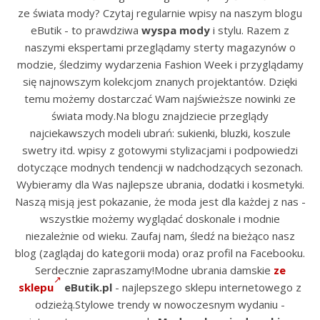
ze świata mody? Czytaj regularnie wpisy na naszym blogu
eButik - to prawdziwa
wyspa mody
i stylu. Razem z
naszymi ekspertami przeglądamy sterty magazynów o
modzie, śledzimy wydarzenia Fashion Week i przyglądamy
się najnowszym kolekcjom znanych projektantów. Dzięki
temu możemy dostarczać Wam najświeższe nowinki ze
świata mody.Na blogu znajdziecie przeglądy
najciekawszych modeli ubrań: sukienki, bluzki, koszule
swetry itd. wpisy z gotowymi stylizacjami i podpowiedzi
dotyczące modnych tendencji w nadchodzących sezonach.
Wybieramy dla Was najlepsze ubrania, dodatki i kosmetyki.
Naszą misją jest pokazanie, że moda jest dla każdej z nas -
wszystkie możemy wyglądać doskonale i modnie
niezależnie od wieku. Zaufaj nam, śledź na bieżąco nasz
blog (zaglądaj do kategorii moda) oraz profil na Facebooku.
Serdecznie zapraszamy!Modne ubrania damskie
ze
sklepu
eButik.pl
- najlepszego sklepu internetowego z
odzieżą.Stylowe trendy w nowoczesnym wydaniu -