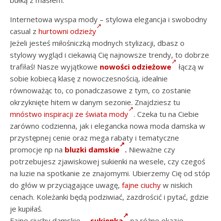
bułką z masłem.
Internetowa wyspa mody – stylowa elegancja i swobodny
casual z
hurtowni odzieży
Jeżeli jesteś miłośniczką modnych stylizacji, dbasz o
stylowy wygląd i ciekawią Cię najnowsze trendy, to dobrze
trafiłaś! Nasze wyjątkowe
nowości odzieżowe
łączą w
sobie kobiecą klasę z nowoczesnością, idealnie
równoważąc to, co ponadczasowe z tym, co zostanie
okrzyknięte hitem w danym sezonie. Znajdziesz tu
mnóstwo inspiracji ze świata mody
. Czeka tu na Ciebie
zarówno codzienna, jak i elegancka nowa moda damska w
przystępnej cenie oraz mega rabaty i tematyczne
promocje np na
bluzki damskie
.
Nieważne czy
potrzebujesz zjawiskowej sukienki na wesele, czy czegoś
na luzie na spotkanie ze znajomymi. Ubierzemy Cię od stóp
do głów w przyciągające uwagę,
fajne ciuchy
w niskich
cenach. Koleżanki będą podziwiać, zazdrościć i pytać, gdzie
je kupiłaś.
Fajne ciuchy damskie –
sukienka
na różne okazje