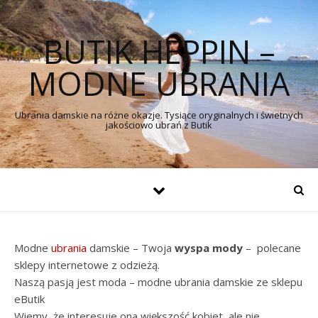
BUTIK HEPPIN –
MODNE UBRANIA
Ubrania damskie na różne okazje. Tysiące oryginalnych i świetnych
jakościowo ubrań z Butik
Modne
ubrania
damskie – Twoja
wyspa mody
– polecane
sklepy internetowe z odzieżą.
Naszą pasją jest moda – modne ubrania damskie ze sklepu
eButik
Wiemy, że interesuje ona większość kobiet, ale nie