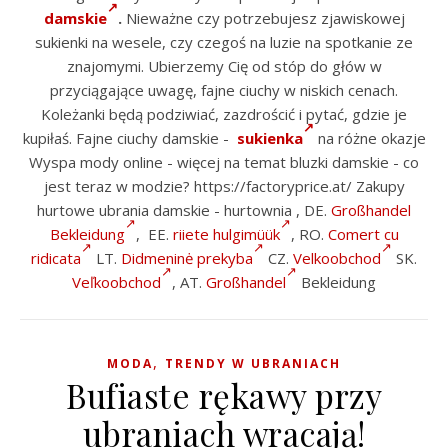
damskie
.
Nieważne czy potrzebujesz zjawiskowej
sukienki na wesele, czy czegoś na luzie na spotkanie ze
znajomymi. Ubierzemy Cię od stóp do głów w
przyciągające uwagę, fajne ciuchy w niskich cenach.
Koleżanki będą podziwiać, zazdrościć i pytać, gdzie je
kupiłaś. Fajne ciuchy damskie -
sukienka
na różne okazje
Wyspa mody online - więcej na temat bluzki damskie - co
jest teraz w modzie? https://factoryprice.at/ Zakupy
hurtowe ubrania damskie - hurtownia , DE.
Großhandel
Bekleidung
, EE.
riiete hulgimüük
, RO.
Comert cu
ridicata
LT.
Didmeninė prekyba
CZ.
Velkoobchod
SK.
Veľkoobchod
, AT.
Großhandel
Bekleidung
,
MODA
TRENDY W UBRANIACH
Bufiaste rękawy przy
ubraniach wracają!