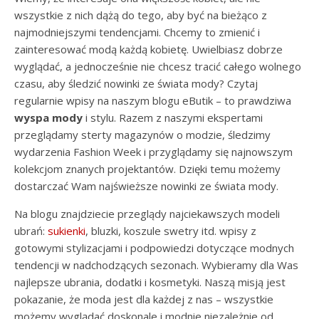
wszystkie z nich dążą do tego, aby być na bieżąco z
najmodniejszymi tendencjami. Chcemy to zmienić i
zainteresować modą każdą kobietę. Uwielbiasz dobrze
wyglądać, a jednocześnie nie chcesz tracić całego wolnego
czasu, aby śledzić nowinki ze świata mody? Czytaj
regularnie wpisy na naszym blogu eButik – to prawdziwa
wyspa mody
i stylu. Razem z naszymi ekspertami
przeglądamy sterty magazynów o modzie, śledzimy
wydarzenia Fashion Week i przyglądamy się najnowszym
kolekcjom znanych projektantów. Dzięki temu możemy
dostarczać Wam najświeższe nowinki ze świata mody.
Na blogu znajdziecie przeglądy najciekawszych modeli
ubrań:
sukienki
, bluzki, koszule swetry itd. wpisy z
gotowymi stylizacjami i podpowiedzi dotyczące modnych
tendencji w nadchodzących sezonach. Wybieramy dla Was
najlepsze ubrania, dodatki i kosmetyki. Naszą misją jest
pokazanie, że moda jest dla każdej z nas – wszystkie
możemy wyglądać doskonale i modnie niezależnie od