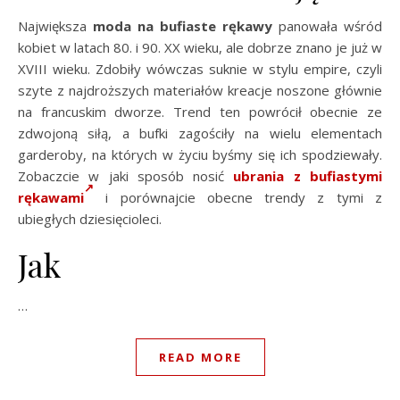
Największa
moda na bufiaste rękawy
panowała wśród
kobiet w latach 80. i 90. XX wieku, ale dobrze znano je już w
XVIII wieku. Zdobiły wówczas suknie w stylu empire, czyli
szyte z najdroższych materiałów kreacje noszone głównie
na francuskim dworze. Trend ten powrócił obecnie ze
zdwojoną siłą, a bufki zagościły na wielu elementach
garderoby, na których w życiu byśmy się ich spodziewały.
Zobaczcie w jaki sposób nosić
ubrania z bufiastymi
rękawami
i porównajcie obecne trendy z tymi z
ubiegłych dziesięcioleci.
Jak
…
READ MORE