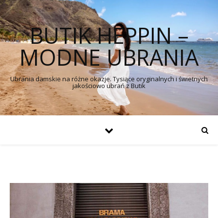
BUTIK HEPPIN –
MODNE UBRANIA
Ubrania damskie na różne okazje. Tysiące oryginalnych i świetnych
jakościowo ubrań z Butik