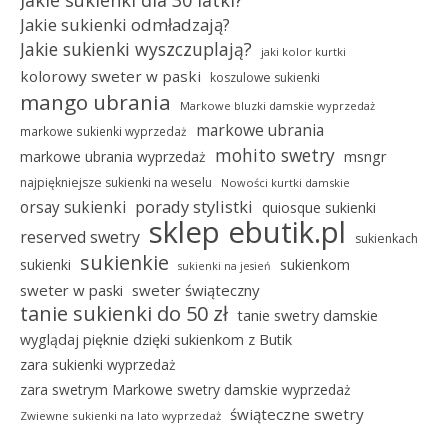
Jakie sukienki odmładzają?
Jakie sukienki wyszczuplają?
jaki kolor kurtki
kolorowy sweter w paski
koszulowe sukienki
mango ubrania
Markowe bluzki damskie wyprzedaż
markowe ubrania
markowe sukienki wyprzedaż
mohito swetry
msngr
markowe ubrania wyprzedaż
najpiękniejsze sukienki na weselu
Nowości kurtki damskie
porady stylistki
orsay sukienki
quiosque sukienki
sklep ebutik.pl
reserved swetry
sukienkach
sukienkie
sukienki
sukienkom
sukienki na jesień
sweter w paski
sweter świąteczny
tanie sukienki do 50 zł
tanie swetry damskie
wyglądaj pięknie dzięki sukienkom z Butik
zara sukienki wyprzedaż
zara swetrym Markowe swetry damskie wyprzedaż
świąteczne swetry
Zwiewne sukienki na lato wyprzedaż