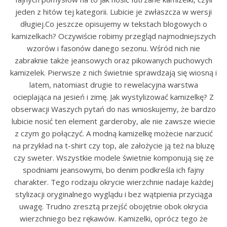
jeden z hitów tej kategorii. Lubicie je zwłaszcza w wersji
długiej.Co jeszcze opisujemy w tekstach blogowych o
kamizelkach? Oczywiście robimy przegląd najmodniejszych
wzorów i fasonów danego sezonu. Wśród nich nie
zabraknie także jeansowych oraz pikowanych puchowych
kamizelek. Pierwsze z nich świetnie sprawdzają się wiosną i
latem, natomiast drugie to rewelacyjna warstwa
ocieplająca na jesień i zimę. Jak wystylizować kamizelkę? Z
obserwacji Waszych pytań do nas wnioskujemy, że bardzo
lubicie nosić ten element garderoby, ale nie zawsze wiecie
z czym go połączyć. A modną kamizelkę możecie narzucić
na przykład na t-shirt czy top, ale założycie ją też na bluzę
czy sweter. Wszystkie modele świetnie komponują się ze
spodniami jeansowymi, bo denim podkreśla ich fajny
charakter. Tego rodzaju okrycie wierzchnie nadaje każdej
stylizacji oryginalnego wyglądu i bez wątpienia przyciąga
uwagę. Trudno zresztą przejść obojętnie obok okrycia
wierzchniego bez rękawów. Kamizelki, oprócz tego że