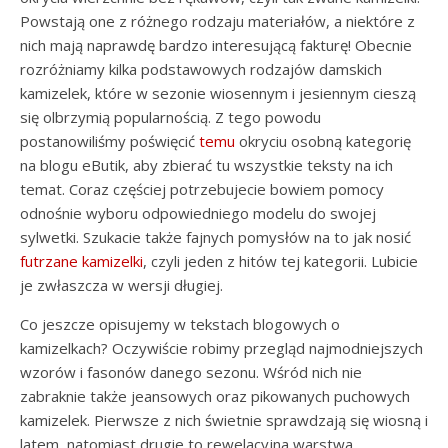
Powstają one z różnego rodzaju materiałów, a niektóre z
nich mają naprawdę bardzo interesującą fakturę! Obecnie
rozróżniamy kilka podstawowych rodzajów damskich
kamizelek, które w sezonie wiosennym i jesiennym cieszą
się olbrzymią popularnością. Z tego powodu
postanowiliśmy poświęcić
temu
okryciu osobną kategorię
na blogu eButik, aby zbierać tu wszystkie teksty na ich
temat. Coraz częściej potrzebujecie bowiem pomocy
odnośnie wyboru odpowiedniego modelu do swojej
sylwetki. Szukacie także fajnych pomysłów na to jak nosić
futrzane kamizelki
, czyli jeden z hitów tej kategorii. Lubicie
je zwłaszcza w wersji długiej.
Co jeszcze opisujemy w tekstach blogowych o
kamizelkach? Oczywiście robimy przegląd najmodniejszych
wzorów i fasonów danego sezonu. Wśród nich nie
zabraknie także jeansowych oraz pikowanych puchowych
kamizelek. Pierwsze z nich świetnie sprawdzają się wiosną i
latem, natomiast drugie to rewelacyjna warstwa