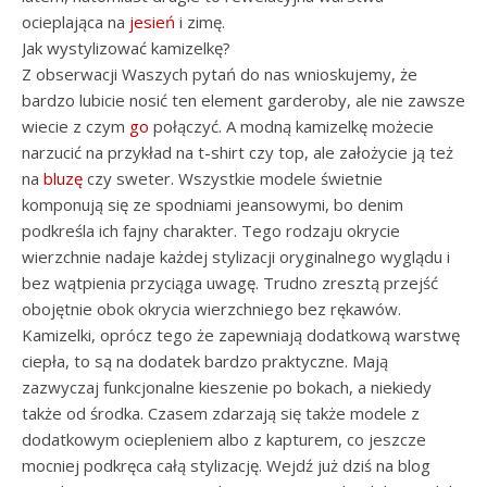
ocieplająca na
jesień
i zimę.
Jak wystylizować kamizelkę?
Z obserwacji Waszych pytań do nas wnioskujemy, że
bardzo lubicie nosić ten element garderoby, ale nie zawsze
wiecie z czym
go
połączyć. A modną kamizelkę możecie
narzucić na przykład na t-shirt czy top, ale założycie ją też
na
bluzę
czy sweter. Wszystkie modele świetnie
komponują się ze spodniami jeansowymi, bo denim
podkreśla ich fajny charakter. Tego rodzaju okrycie
wierzchnie nadaje każdej stylizacji oryginalnego wyglądu i
bez wątpienia przyciąga uwagę. Trudno zresztą przejść
obojętnie obok okrycia wierzchniego bez rękawów.
Kamizelki, oprócz tego że zapewniają dodatkową warstwę
ciepła, to są na dodatek bardzo praktyczne. Mają
zazwyczaj funkcjonalne kieszenie po bokach, a niekiedy
także od środka. Czasem zdarzają się także modele z
dodatkowym ociepleniem albo z kapturem, co jeszcze
mocniej podkręca całą stylizację. Wejdź już dziś na blog