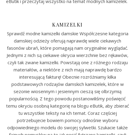
eButik i przeczytaj wszystko na temat modnych kamizelek.
KAMIZELKI
Sprawdź modne kamizelki damskie Współczesne kategoria
damskiej odzieży oferują naprawdę wiele ciekawych
fasonów ubrań, które pomagają nam oryginalnie wyglądać.
Jednymi z nich są ciekawe okrycia wierzchnie bez rękawów,
czyli tak zwane kamizelki. Powstają one z różnego rodzaju
materiałów, a niektóre z nich mają naprawdę bardzo
interesującą fakturę! Obecnie rozróżniamy kilka
podstawowych rodzajów damskich kamizelek, które w
sezonie wiosennym i jesiennym cieszą się olbrzymią
popularnością. Z tego powodu postanowiliśmy poświęcić
temu okryciu osobną kategorię na blogu eButik, aby zbierać
tu wszystkie teksty na ich temat. Coraz częściej
potrzebujecie bowiem pomocy odnośnie wyboru
odpowiedniego modelu do swojej sylwetki. Szukacie także
fajnych pomysłów na to jak nosić futrzane kamizelki, czyli