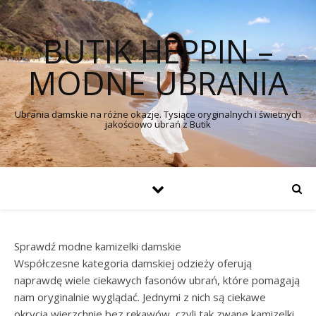
BUTIK HEPPIN –
MODNE UBRANIA
Ubrania damskie na różne okazje. Tysiące oryginalnych i świetnych
jakościowo ubrań z Butik
Sprawdź modne kamizelki damskie
Współczesne kategoria damskiej odzieży oferują
naprawdę wiele ciekawych fasonów ubrań, które pomagają
nam oryginalnie wyglądać. Jednymi z nich są ciekawe
okrycia wierzchnie bez rękawów, czyli tak zwane kamizelki.