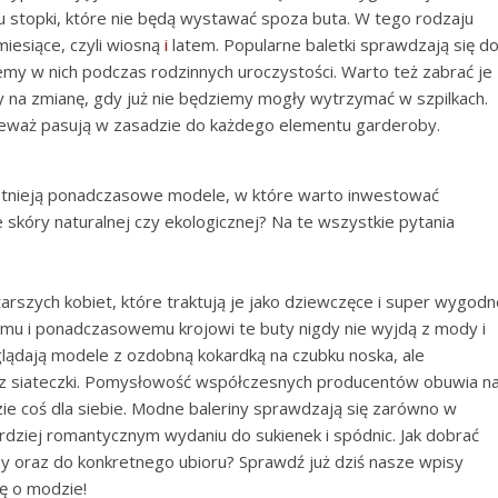
 stopki, które nie będą wystawać spoza buta. W tego rodzaju
iesiące, czyli wiosną
i
latem. Popularne baletki sprawdzają się d
my w nich podczas rodzinnych uroczystości. Warto też zabrać je
y na zmianę, gdy już nie będziemy mogły wytrzymać w szpilkach.
ieważ pasują w zasadzie do każdego elementu garderoby.
istnieją ponadczasowe modele, w które warto inwestować
skóry naturalnej czy ekologicznej? Na te wszystkie pytania
starszych kobiet, które traktują je jako dziewczęce i super wygod
emu i ponadczasowemu krojowi te buty nigdy nie wyjdą z mody i
yglądają modele z ozdobną kokardką na czubku noska, ale
y z siateczki. Pomysłowość współczesnych producentów obuwia n
dzie coś dla siebie. Modne baleriny sprawdzają się zarówno w
bardziej romantycznym wydaniu do sukienek i spódnic. Jak dobrać
py oraz do konkretnego ubioru? Sprawdź już dziś nasze wpisy
zę o modzie!