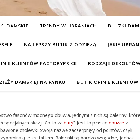
KI DAMSKIE
TRENDY W UBRANIACH
BLUZKI DAM
ESELE
NAJLEPSZY BUTIK Z ODZIEŻĄ
JAKIE UBRA
INIE KLIENTÓW FACTORYPRICE
RODZAJE DEKOLTÓW
IEŻY DAMSKIEJ NA RYNKU
BUTIK OPINIE KLIENTÓ
two fasonów modnego obuwia. Jednymi z nich są baleriny, któr
h specjalnych okazji. Co to za
buty
? Jest to płaskie
obuwie
z
bawione cholewki. Swoją nazwę zaczerpnęły od pointów, czyli
zypominają je kształtem. Balerinki są bardzo wygodne, jednak