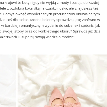
krojowi te buty nigdy nie wyjdą z mody i pasują do każdej
dele z ozdobną kokardką na czubku noska, ale znajdziesz też
zki. Pomysłowość współczesnych producentów obuwia na tym
jdzie coś dla siebie. Modne baleriny sprawdzają się zarówno w
że w bardziej romantycznym wydaniu do sukienek i spódnic. Jak
o swojej stopy oraz do konkretnego ubioru? Sprawdź już dziś
lerinkach i uzupełnij swoją wiedzę o modzie!