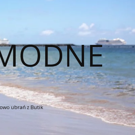
– MODNE
iowo ubrań z Butik