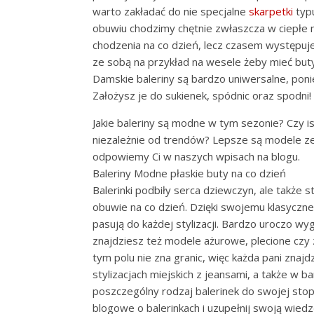
warto zakładać do nie specjalne
skarpetki
typu
obuwiu chodzimy chętnie zwłaszcza w ciepłe m
chodzenia na co dzień, lecz czasem występuje
ze sobą na przykład na wesele żeby mieć but
Damskie baleriny są bardzo uniwersalne, pon
Założysz je do sukienek, spódnic oraz spodni!
Jakie baleriny są modne w tym sezonie? Czy 
niezależnie od trendów? Lepsze są modele ze 
odpowiemy Ci w naszych wpisach na blogu.
Baleriny Modne płaskie buty na co dzień
Balerinki podbiły serca dziewczyn, ale także 
obuwie na co dzień. Dzięki swojemu klasyczn
pasują do każdej stylizacji. Bardzo uroczo w
znajdziesz też modele ażurowe, plecione cz
tym polu nie zna granic, więc każda pani znaj
stylizacjach miejskich z jeansami, a także w 
poszczególny rodzaj balerinek do swojej sto
blogowe o balerinkach i uzupełnij swoją wied