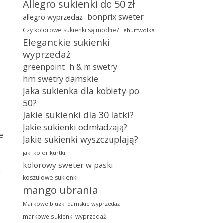
Allegro sukienki do 50 zł
bonprix sweter
allegro wyprzedaż
o
Czy kolorowe sukienki są modne?
ehurtwolka
Eleganckie sukienki
wyprzedaż
greenpoint
h & m swetry
hm swetry damskie
Jaka sukienka dla kobiety po
50?
Jakie sukienki dla 30 latki?
Jakie sukienki odmładzają?
ne
Jakie sukienki wyszczuplają?
jaki kolor kurtki
kolorowy sweter w paski
a
koszulowe sukienki
mango ubrania
Markowe bluzki damskie wyprzedaż
markowe sukienki wyprzedaż