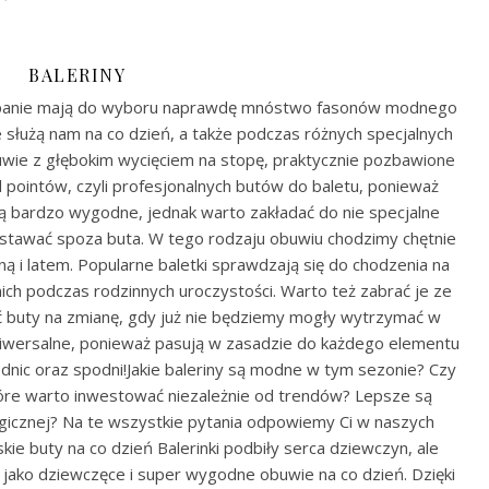
BALERINY
nie panie mają do wyboru naprawdę mnóstwo fasonów modnego
re służą nam na co dzień, a także podczas różnych specjalnych
obuwie z głębokim wycięciem na stopę, praktycznie pozbawione
 pointów, czyli profesjonalnych butów do baletu, ponieważ
są bardzo wygodne, jednak warto zakładać do nie specjalne
wystawać spoza buta. W tego rodzaju obuwiu chodzimy chętnie
ną i latem. Popularne baletki sprawdzają się do chodzenia na
ch podczas rodzinnych uroczystości. Warto też zabrać je ze
ć buty na zmianę, gdy już nie będziemy mogły wytrzymać w
uniwersalne, ponieważ pasują w zasadzie do każdego elementu
dnic oraz spodni!Jakie baleriny są modne w tym sezonie? Czy
óre warto inwestować niezależnie od trendów? Lepsze są
ogicznej? Na te wszystkie pytania odpowiemy Ci w naszych
kie buty na co dzień Balerinki podbiły serca dziewczyn, ale
je jako dziewczęce i super wygodne obuwie na co dzień. Dzięki