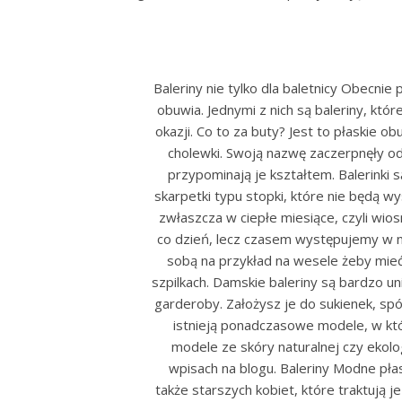
Baleriny nie tylko dla baletnicy Obec
obuwia. Jednymi z nich są baleriny, któ
okazji. Co to za buty? Jest to płaskie 
cholewki. Swoją nazwę zaczerpnęły od
przypominają je kształtem. Balerinki 
skarpetki typu stopki, które nie będą 
zwłaszcza w ciepłe miesiące, czyli wios
co dzień, lecz czasem występujemy w ni
sobą na przykład na wesele żeby mie
szpilkach. Damskie baleriny są bardzo 
garderoby. Założysz je do sukienek, spó
istnieją ponadczasowe modele, w kt
modele ze skóry naturalnej czy ekol
wpisach na blogu. Baleriny Modne płas
także starszych kobiet, które traktują 