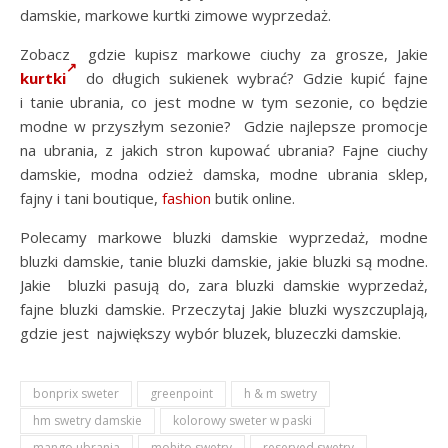
damskie, markowe kurtki zimowe wyprzedaż.
Zobacz gdzie kupisz markowe ciuchy za grosze, Jakie
kurtki
do długich sukienek wybrać? Gdzie kupić fajne
i tanie ubrania, co jest modne w tym sezonie, co będzie
modne w przyszłym sezonie? Gdzie najlepsze promocje
na ubrania, z jakich stron kupować ubrania? Fajne ciuchy
damskie, modna odzież damska, modne ubrania sklep,
fajny i tani boutique,
fashion
butik online.
Polecamy markowe bluzki damskie wyprzedaż, modne
bluzki damskie, tanie bluzki damskie, jakie bluzki są modne.
Jakie bluzki pasują do, zara bluzki damskie wyprzedaż,
fajne bluzki damskie. Przeczytaj Jakie bluzki wyszczuplają,
gdzie jest największy wybór bluzek, bluzeczki damskie.
bonprix sweter
greenpoint
h & m swetry
hm swetry damskie
kolorowy sweter w paski
mango ubrania
mohito swetry
reserved swetry