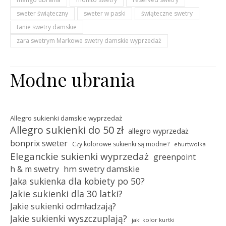
sweter świąteczny
sweter w paski
świąteczne swetry
tanie swetry damskie
zara swetrym Markowe swetry damskie wyprzedaż
Modne ubrania
Allegro sukienki damskie wyprzedaż
Allegro sukienki do 50 zł
allegro wyprzedaż
bonprix sweter
Czy kolorowe sukienki są modne?
ehurtwolka
Eleganckie sukienki wyprzedaż
greenpoint
hm swetry damskie
h & m swetry
Jaka sukienka dla kobiety po 50?
Jakie sukienki dla 30 latki?
Jakie sukienki odmładzają?
Jakie sukienki wyszczuplają?
jaki kolor kurtki