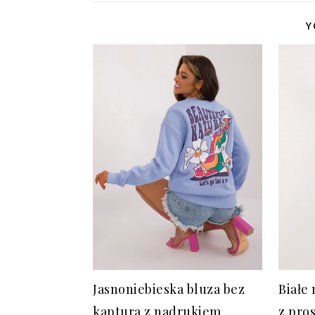
Y
Jasnoniebieska bluza bez
Białe
kaptura z nadrukiem
z pro