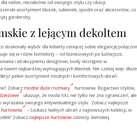
dla siebie, niezależnie od swojego stylu czy okazji.
 szeroki asortyment bluzek, sukienek, spodni oraz akcesoriów, co
ojej garderoby.
skie z lejącym dekoltem
 doskonały wybór dla kobiety ceniącej sobie elegancję połączo
isuje się w różne konteksty – od biznesowych po luźniejsze,
ykonania i atrakcyjnemu designowi, body dostępne w
a nawet najbardziej wymagających klientek. Nie czekaj więc dłuże
 odkryć pełen asortyment modnych i komfortowych ubrań.
ine? Zobacz
modne duże rozmiary
hurtownia. Bogactwo stylów,
dzieżowe
ukazuje, że moda XXL nie tylko nie zna ograniczeń, ale
ci wyrażania swojego indywidualnego stylu. Zobacz najlepsze
 hurtownia
– Szukasz ładnych ubrań z najnowszych kolekcji, w
odeli? Zobacz
najlepsze hurtownie
odzieży damskiej.