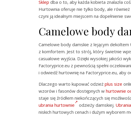
Sklep
dba o to, aby każda kobieta znalazła coś 
Hurtownia oferuje nie tylko body, ale również
czyni ją idealnym miejscem na dopełnienie sw
Camelowe body dam
Camelowe body damskie z lejącym dekoltem to
z komfortem. Jest to strój, który świetnie wp
casualowe wyjścia. Dzięki wysokiej jakości w
Factoryprice.eu z pewnością spełni oczekiwani
i odwiedź hurtownię na Factoryprice.eu, aby
Dlaczego warto kupować odzież
plus size
onl
wzorów i fasonów dostępnych w
hurtownie o
staje się źródłem niekończących się możliwoś
ubrania hurtownie
odzieży damskiej.
Ubrania
niskich hurtowych cenach i dużym wyborem m