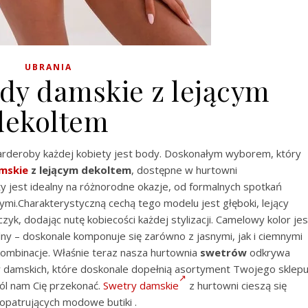
UBRANIA
y damskie z lejącym
dekoltem
garderoby każdej kobiety jest body. Doskonałym wyborem, który
mskie
z lejącym dekoltem
, dostępne w hurtowni
ży jest idealny na różnorodne okazje, od formalnych spotkań
mi.Charakterystyczną cechą tego modelu jest głęboki, lejący
czyk, dodając nutę kobiecości każdej stylizacji. Camelowy kolor jes
lny – doskonale komponuje się zarówno z jasnymi, jak i ciemnymi
kombinacje. Właśnie teraz nasza hurtownia
swetrów
odkrywa
damskich, które doskonale dopełnią asortyment Twojego sklepu
ól nam Cię przekonać.
Swetry damskie
z hurtowni cieszą się
patrujących modowe butiki .