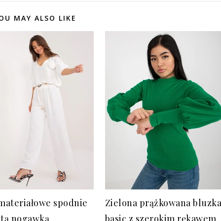
OU MAY ALSO LIKE
 materiałowe spodnie
Zielona prążkowana bluzk
stą nogawką
basic z szerokim rękawem