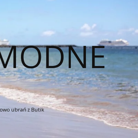
– MODNE
iowo ubrań z Butik