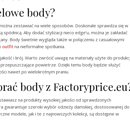
elowe body?
można zestawiać na wiele sposobów. Doskonale sprawdza się w
 spódnicą. Aby dodać stylizacji nieco edge’u, można je zakładać
igany. Body świetnie wygląda także w połączeniu z casualowymi
ny
outfit
na nieformalne spotkania.
kość i krój. Warto zwrócić uwagę na materiały użyte do produkcj
 przepuszczające powietrze. Dzięki temu body będzie służyć
ości nawet po wielokrotnym praniu.
rać body z Factoryprice.eu
 stawiasz na produkty wysokiej jakości od sprawdzonych
óra gwarantuje szeroki wybór odzieży damskiej, dostosowanej do
zne modele, jak i te z najnowszych kolekcji, są dostępne w