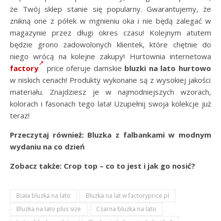
że Twój sklep stanie się popularny. Gwarantujemy, że
znikną one z półek w mgnieniu oka i nie będą zalegać w
magazynie przez długi okres czasu! Kolejnym atutem
będzie grono zadowolonych klientek, które chętnie do
niego wrócą na kolejne zakupy! Hurtownia internetowa
factory
price oferuje damskie
bluzki na lato hurtowo
w niskich cenach! Produkty wykonane są z wysokiej jakości
materiału. Znajdziesz je w najmodniejszych wzorach,
kolorach i fasonach tego lata! Uzupełnij swoja kolekcje już
teraz!
Przeczytaj również: Bluzka z falbankami w modnym
wydaniu na co dzień
Zobacz także: Crop top – co to jest i jak go nosić?
Biała bluzka na lato
Bluzka na lat w factoryprice.pl
Bluzka na lato plus size
Czarna bluzka na lato