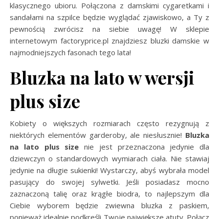
klasycznego ubioru. Połączona z damskimi cygaretkami i
sandałami na szpilce będzie wyglądać zjawiskowo, a Ty z
pewnością zwrócisz na siebie uwagę! W sklepie
internetowym factoryprice.pl znajdziesz bluzki damskie w
najmodniejszych fasonach tego lata!
Bluzka na lato w wersji
plus size
Kobiety o większych rozmiarach często rezygnują z
niektórych elementów garderoby, ale niesłusznie!
Bluzka
na lato plus size
nie jest przeznaczona jedynie dla
dziewczyn o standardowych wymiarach ciała. Nie stawiaj
jedynie na długie sukienki! Wystarczy, abyś wybrała model
pasujący do swojej sylwetki. Jeśli posiadasz mocno
zaznaczoną talię oraz krągłe biodra, to najlepszym dla
Ciebie wyborem będzie zwiewna bluzka z paskiem,
ponieważ idealnie podkreśli Twoje największe atuty. Połącz