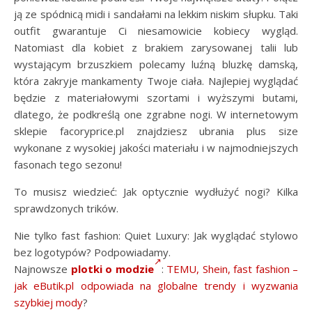
ją ze spódnicą midi i sandałami na lekkim niskim słupku. Taki
outfit gwarantuje Ci niesamowicie kobiecy wygląd.
Natomiast dla kobiet z brakiem zarysowanej talii lub
wystającym brzuszkiem polecamy luźną bluzkę damską,
która zakryje mankamenty Twoje ciała. Najlepiej wyglądać
będzie z materiałowymi szortami i wyższymi butami,
dlatego, że podkreślą one zgrabne nogi. W internetowym
sklepie facoryprice.pl znajdziesz ubrania plus size
wykonane z wysokiej jakości materiału i w najmodniejszych
fasonach tego sezonu!
To musisz wiedzieć: Jak optycznie wydłużyć nogi? Kilka
sprawdzonych trików.
Nie tylko fast fashion: Quiet Luxury: Jak wyglądać stylowo
bez logotypów? Podpowiadamy.
Najnowsze
plotki o modzie
:
TEMU, Shein, fast fashion –
jak eButik.pl odpowiada na globalne trendy i wyzwania
szybkiej mody
?