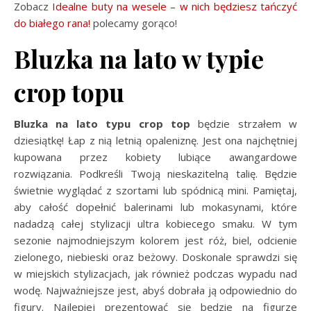
Zobacz
Idealne buty na wesele – w nich będziesz tańczyć
do białego rana!
polecamy gorąco!
Bluzka na lato w typie
crop topu
Bluzka na lato typu crop top
będzie strzałem w
dziesiątkę! Łap z nią letnią opaleniznę. Jest ona najchętniej
kupowana przez kobiety lubiące awangardowe
rozwiązania. Podkreśli Twoją nieskazitelną talię. Będzie
świetnie wyglądać z szortami lub spódnicą mini. Pamiętaj,
aby całość dopełnić balerinami lub mokasynami, które
nadadzą całej stylizacji ultra kobiecego smaku. W tym
sezonie najmodniejszym kolorem jest róż, biel, odcienie
zielonego, niebieski oraz beżowy. Doskonale sprawdzi się
w miejskich stylizacjach, jak również podczas wypadu nad
wodę. Najważniejsze jest, abyś dobrała ją odpowiednio do
figury. Najlepiej prezentować się będzie na figurze