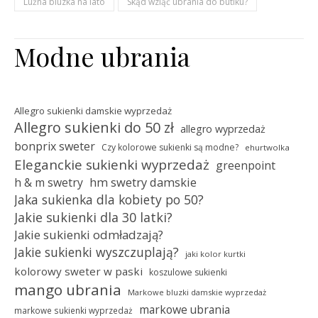
Luźna bluzka na lato
Skąd wziąć ubrania do butiku?
Modne ubrania
Allegro sukienki damskie wyprzedaż
Allegro sukienki do 50 zł
allegro wyprzedaż
bonprix sweter
Czy kolorowe sukienki są modne?
ehurtwolka
Eleganckie sukienki wyprzedaż
greenpoint
hm swetry damskie
h & m swetry
Jaka sukienka dla kobiety po 50?
Jakie sukienki dla 30 latki?
Jakie sukienki odmładzają?
Jakie sukienki wyszczuplają?
jaki kolor kurtki
kolorowy sweter w paski
koszulowe sukienki
mango ubrania
Markowe bluzki damskie wyprzedaż
markowe ubrania
markowe sukienki wyprzedaż