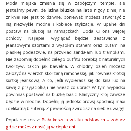
Moda miejska zmienia się w zabójczym tempie, ale
jesteśmy pewni, że
luźna bluzka na lato
nigdy
z niej nie
zniknie! Nie jest to dziwne, ponieważ możesz stworzyć z
nią niezwykle modne i kobiece stylizacje. W upalne
dni
postaw na bluzkę na ramiączkach. Doda Ci ona więcej
ochłody. Najlepiej wyglądać będzie zestawiona z
jeansowymi szortami z wysokim stanem oraz butami na
płaskiej podeszwie, na przykład sandałami lub trampkami.
Nie zapomnij dopełnić całego outfitu torebką z naturalnych
tworzyw, takich jak bawełna. W chłodny dzień możesz
założyć na wierzch skórzaną ramoneskę, jak również krótką
kurtkę jeansową. A co, jeśli wybierasz się do kina lub na
kawę z przyjaciółką i nie wiesz co ubrać? W tym wypadku
powinnaś postawić na bluzkę basic! Klasyczny krój zawsze
będzie w modzie. Dopełnij ją jednokolorową spódnicą maxi
i delikatną biżuterią. Z pewnością zwrócisz na siebie uwagę!
Popularne teraz:
Biała koszula w kilku odsłonach – zobacz
gdzie możesz nosić ją w ciepłe dni
.