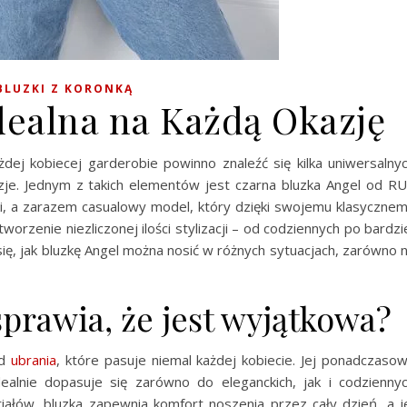
BLUZKI Z KORONKĄ
dealna na Każdą Okazję
dej kobiecej garderobie powinno znaleźć się kilka uniwersalny
zje. Jednym z takich elementów jest czarna bluzka Angel od R
ki, a zarazem casualowy model, który dzięki swojemu klasyczne
orzenie niezliczonej ilości stylizacji – od codziennych po bardzi
się, jak bluzkę Angel można nosić w różnych sytuacjach, zarówno 
prawia, że jest wyjątkowa?
ad
ubrania
, które pasuje niemal każdej kobiecie. Jej ponadczaso
ealnie dopasuje się zarówno do eleganckich, jak i codzienny
riałów, bluzka zapewnia komfort noszenia przez cały dzień, a j