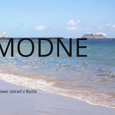
– MODNE
iowo ubrań z Butik