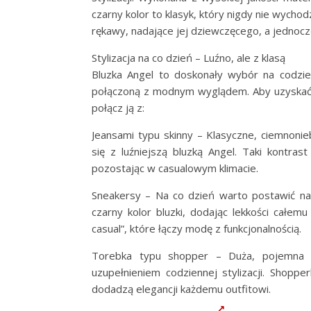
czarny kolor to klasyk, który nigdy nie wycho
rękawy, nadające jej dziewczęcego, a jednoc
Stylizacja na co dzień – Luźno, ale z klasą
Bluzka Angel to doskonały wybór na codzien
połączoną z modnym wyglądem. Aby uzyskać s
połącz ją z:
Jeansami typu skinny – Klasyczne, ciemnon
się z luźniejszą bluzką Angel. Taki kontras
pozostając w casualowym klimacie.
Sneakersy – Na co dzień warto postawić na
czarny kolor bluzki, dodając lekkości całem
casual”, które łączy modę z funkcjonalnością.
Torebka typu shopper – Duża, pojemna 
uzupełnieniem codziennej stylizacji. Shoppe
dodadzą elegancji każdemu outfitowi.