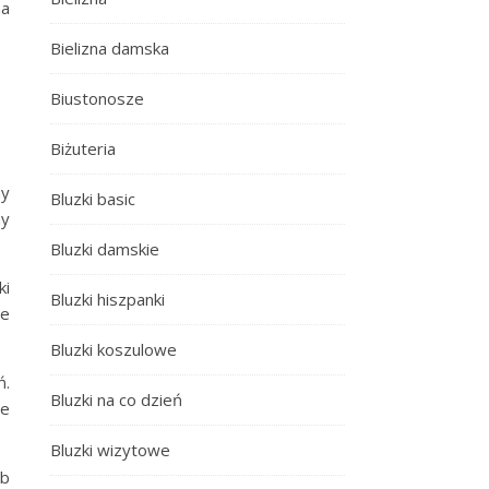
na
Bielizna damska
Biustonosze
Biżuteria
ny
Bluzki basic
ny
Bluzki damskie
ki
Bluzki hiszpanki
ie
Bluzki koszulowe
ń.
Bluzki na co dzień
le
Bluzki wizytowe
ub