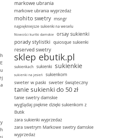
markowe ubrania
markowe ubrania wyprzedaż
mohito swetry
msngr
najpiękniejsze sukienki na weselu
orsay sukienki
Nowości kurtki damskie
porady stylistki
quiosque sukienki
reserved swetry
sklep ebutik.pl
ch
UE
sukienkie
sukienki
sukienkach
mu
sukienkom
sukienki na jesień
ej
sweter w paski
sweter świąteczny
na
tanie sukienki do 50 zł
tanie swetry damskie
wyglądaj pięknie dzięki sukienkom z
Butik
zara sukienki wyprzedaż
wy
zara swetrym Markowe swetry damskie
ch
wyprzedaż
ej