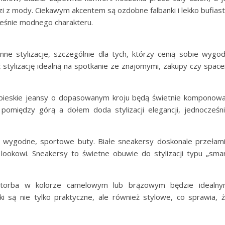
dzi z mody. Ciekawym akcentem są ozdobne falbanki i lekko bufias
ześnie modnego charakteru.
ne stylizacje, szczególnie dla tych, którzy cenią sobie wygo
tylizację idealną na spotkanie ze znajomymi, zakupy czy space
iebieskie jeansy o dopasowanym kroju będą świetnie komponow
t pomiędzy górą a dołem doda stylizacji elegancji, jednocześn
 wygodne, sportowe buty. Białe sneakersy doskonale przełam
u lookowi. Sneakersy to świetne obuwie do stylizacji typu „sma
torba w kolorze camelowym lub brązowym będzie idealn
rki są nie tylko praktyczne, ale również stylowe, co sprawia, 