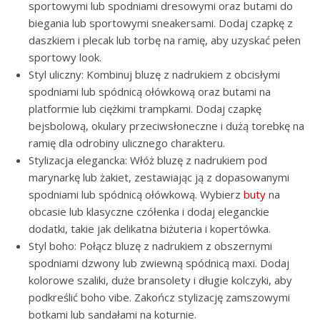
sportowymi lub spodniami dresowymi oraz butami do
biegania lub sportowymi sneakersami. Dodaj czapkę z
daszkiem i plecak lub torbę na ramię, aby uzyskać pełen
sportowy look.
Styl uliczny: Kombinuj bluzę z nadrukiem z obcisłymi
spodniami lub spódnicą ołówkową oraz butami na
platformie lub ciężkimi trampkami. Dodaj czapkę
bejsbolową, okulary przeciwsłoneczne i dużą torebkę na
ramię dla odrobiny ulicznego charakteru.
Stylizacja elegancka: Włóż bluzę z nadrukiem pod
marynarkę lub żakiet, zestawiając ją z dopasowanymi
spodniami lub spódnicą ołówkową. Wybierz
buty
na
obcasie lub klasyczne czółenka i dodaj eleganckie
dodatki, takie jak delikatna biżuteria i kopertówka.
Styl boho: Połącz bluzę z nadrukiem z obszernymi
spodniami dzwony lub zwiewną spódnicą maxi. Dodaj
kolorowe szaliki, duże bransolety i długie kolczyki, aby
podkreślić boho vibe. Zakończ stylizację zamszowymi
botkami lub sandałami na koturnie.