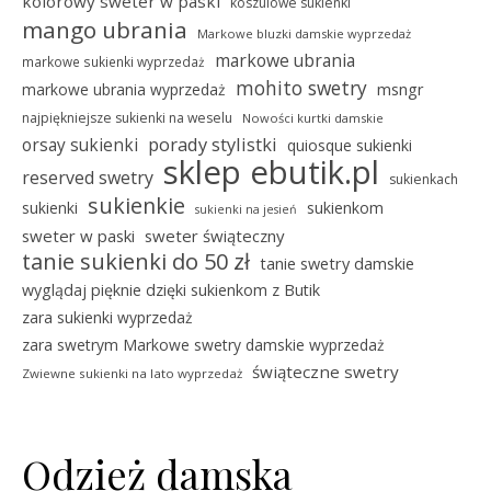
kolorowy sweter w paski
koszulowe sukienki
mango ubrania
Markowe bluzki damskie wyprzedaż
markowe ubrania
markowe sukienki wyprzedaż
mohito swetry
msngr
markowe ubrania wyprzedaż
najpiękniejsze sukienki na weselu
Nowości kurtki damskie
porady stylistki
orsay sukienki
quiosque sukienki
sklep ebutik.pl
reserved swetry
sukienkach
sukienkie
sukienki
sukienkom
sukienki na jesień
sweter w paski
sweter świąteczny
tanie sukienki do 50 zł
tanie swetry damskie
wyglądaj pięknie dzięki sukienkom z Butik
zara sukienki wyprzedaż
zara swetrym Markowe swetry damskie wyprzedaż
świąteczne swetry
Zwiewne sukienki na lato wyprzedaż
Odzież damska