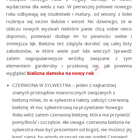
wydarzenia dla wielu z nas. W pierwszej połowie nowego
roku odbywają się studniówki i matury, od wiosny z kolei
rozkręca się sezon ślubów i wesel. Nic dziwnego, że w
obliczu nowych wyzwań niektóre panie chcą sobie nieco
dopomóc, ponieważ dodaje im to pewności siebie i
zmniejsza lęk. Bielizna też zdążyła dorobić się całej listy
zabobonów, w które wiele pań lubi wierzyć! Sprawdź
zatem najpopularniejsze wróżby związane z tym
elementem garderoby i przekonaj się, jak powinna
wyglądać
bielizna damska na nowy rok
:
CZERWONA W SYLWESTRA – jeden z najbardziej
znanych przesądów noworocznych związanych z
bielizną mówi, że w sylwestra należy założyć czerwoną
bieliznę. W noc sylwestrową na przywitanie Nowego
Roku włóż zatem czerwoną bieliznę, która ma przynieść
pomyślność i szczęście. Ale uwaga: czerwona bielizna na
sylwestra musi być prezentem od kogoś, nie możesz jej
kupić sama, bo wtedy przesąd się nie spełni! Czerwień