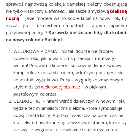
sprawdź najnowszą kolekcję damskiej bielizny obejmującą
nie tylko klasyczny
underwear
, ale także zmysłową
bieliznę
nocną
. Jakie modele warto sobie kupić na nowy rok, by
zacząć go z uśmiechem na ustach i dużym zapasem
pozytywnej energii?
Sprawdź bieliźniane hity dla kobiet
na nowy rok od eButik.pl
:
WELUROWA PIŻAMA – nic tak dobrze nie zrobi w
nowym roku, jak nowa śliczna piżamka z milutkiego
weluru! Postaw na kobiecy i seksowny dwuczęściowy
komplecik z szortami i topem, w którym poczujesz się
absolutnie wyjątkowo. Połącz wygodę ze zmysłowym
stylem dzięki
welurowej piżamce
w pięknym
pastelowym kolorze!
GŁADKIE FIGI – hitem wśród dziewczyn w nowym roku
będzie też minimalistyczna bielizna, która symbolizuje
nową czysta kartę. Postaw zwłaszcza na białe, czarne
lub cieliste bawełniane figi z wyższym stanem, które są
niezwykle wygodne, przewiewne i najzdrowsze do