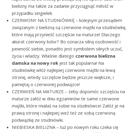
bielizny ma także za zadanie przyciągnąć miłość w
przypadku singielek.
CZERWONY NA STUDNIÓWKĘ – kolejnym przesądem
związanym z bielizną są czerwone majtki na studniówkę,
które mają przynieść szczęście na maturze! Dlaczego
akurat czerwony kolor? Bo oznacza silną osobowość i
pewność siebie, ponadto jest symbolem silnych uczuć,
życia i władzy. Właśnie dlatego
czerwona bielizna
damska na nowy rok
jest tak popularna! Na
studniówkę włóż najlepiej czerwone majtki na lewą
stronę, wtedy szczęście będzie jeszcze większe, i
pamiętaj o czerwonej podwiązce!
CZERWIEŃ NA MATURZE – żeby dopomóc szczęściu na
maturze załóż w dniu egzaminów te same czerwone
majtki, które miałaś na sobie na studniówce! Załóż je na
prawą stronę i najlepiej weź też ze sobą czerwoną
podwiązkę ze studniówki.
NIEBIESKA BIELIZNA – tuż po nowym roku czeka cię