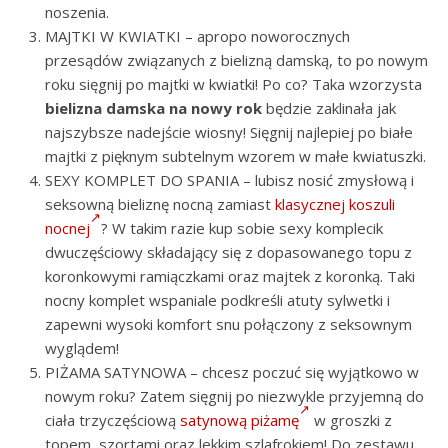
noszenia.
MAJTKI W KWIATKI – apropo noworocznych
przesądów związanych z bielizną damską, to po nowym
roku sięgnij po majtki w kwiatki! Po co? Taka wzorzysta
bielizna damska na nowy rok
będzie zaklinała jak
najszybsze nadejście wiosny! Sięgnij najlepiej po białe
majtki z pięknym subtelnym wzorem w małe kwiatuszki.
SEXY KOMPLET DO SPANIA – lubisz nosić zmysłową i
seksowną bieliznę nocną zamiast
klasycznej koszuli
nocnej
? W takim razie kup sobie sexy komplecik
dwuczęściowy składający się z dopasowanego topu z
koronkowymi ramiączkami oraz majtek z koronką. Taki
nocny komplet wspaniale podkreśli atuty sylwetki i
zapewni wysoki komfort snu połączony z seksownym
wyglądem!
PIŻAMA SATYNOWA – chcesz poczuć się wyjątkowo w
nowym roku? Zatem sięgnij po niezwykle przyjemną do
ciała trzyczęściową
satynową piżamę
w groszki z
topem, szortami oraz lekkim szlafrokiem! Do zestawu