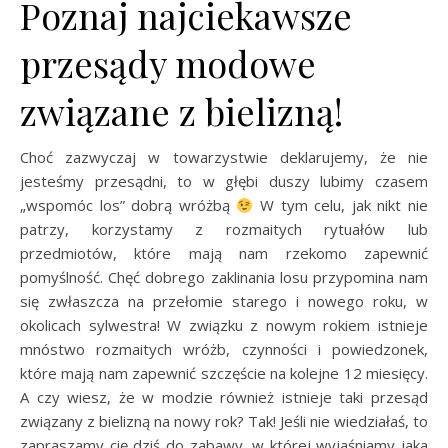
Poznaj najciekawsze
przesądy modowe
związane z bielizną!
Choć zazwyczaj w towarzystwie deklarujemy, że nie
jesteśmy przesądni, to w głębi duszy lubimy czasem
„wspomóc los” dobrą wróżbą
W tym celu, jak nikt nie
patrzy, korzystamy z rozmaitych rytuałów lub
przedmiotów, które mają nam rzekomo zapewnić
pomyślność. Chęć dobrego zaklinania losu przypomina nam
się zwłaszcza na przełomie starego i nowego roku, w
okolicach sylwestra! W związku z nowym rokiem istnieje
mnóstwo rozmaitych wróżb, czynności i powiedzonek,
które mają nam zapewnić szczęście na kolejne 12 miesięcy.
A czy wiesz, że w modzie również istnieje taki przesąd
związany z bielizną na nowy rok? Tak! Jeśli nie wiedziałaś, to
zapraszamy cię dziś do zabawy, w której wyjaśniamy jaka