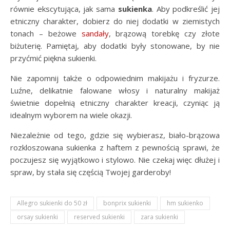
równie ekscytująca, jak sama
sukienka
. Aby podkreślić jej
etniczny charakter, dobierz do niej dodatki w ziemistych
tonach – beżowe
sandały
, brązową torebkę czy złote
biżuterię. Pamiętaj, aby dodatki były stonowane, by nie
przyćmić piękna sukienki.
Nie zapomnij także o odpowiednim makijażu i fryzurze.
Luźne, delikatnie falowane włosy i naturalny makijaż
świetnie dopełnią etniczny charakter kreacji, czyniąc ją
idealnym wyborem na wiele okazji.
Niezależnie od tego, gdzie się wybierasz, biało-brązowa
rozkloszowana sukienka z haftem z pewnością sprawi, że
poczujesz się wyjątkowo i stylowo. Nie czekaj więc dłużej i
spraw, by stała się częścią Twojej garderoby!
Allegro sukienki do 50 zł
bonprix sukienki
hm sukienko
orsay sukienki
reserved sukienki
zara sukienki