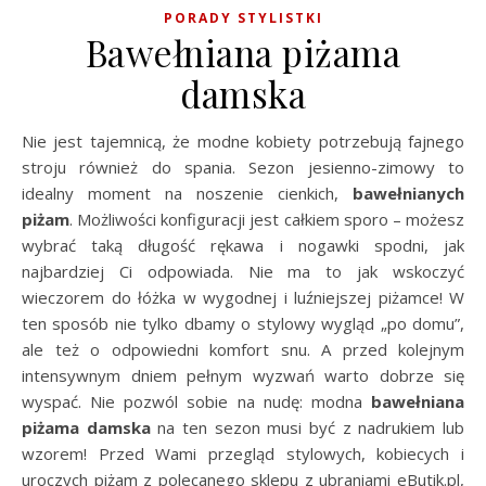
PORADY STYLISTKI
Bawełniana piżama
damska
Nie jest tajemnicą, że modne kobiety potrzebują fajnego
stroju również do spania. Sezon jesienno-zimowy to
idealny moment na noszenie cienkich,
bawełnianych
piżam
. Możliwości konfiguracji jest całkiem sporo – możesz
wybrać taką długość rękawa i nogawki spodni, jak
najbardziej Ci odpowiada. Nie ma to jak wskoczyć
wieczorem do łóżka w wygodnej i luźniejszej piżamce! W
ten sposób nie tylko dbamy o stylowy wygląd „po domu”,
ale też o odpowiedni komfort snu. A przed kolejnym
intensywnym dniem pełnym wyzwań warto dobrze się
wyspać. Nie pozwól sobie na nudę: modna
bawełniana
piżama damska
na ten sezon musi być z nadrukiem lub
wzorem! Przed Wami przegląd stylowych, kobiecych i
uroczych piżam z polecanego sklepu z ubraniami eButik.pl,