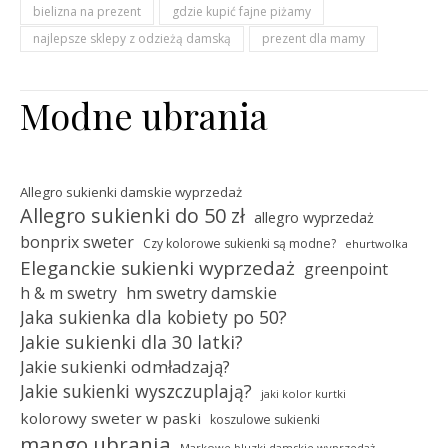
bielizna na prezent
gdzie kupić fajne piżamy
najlepsze sklepy z odzieżą damską
prezent dla mamy
Modne ubrania
Allegro sukienki damskie wyprzedaż
Allegro sukienki do 50 zł
allegro wyprzedaż
bonprix sweter
Czy kolorowe sukienki są modne?
ehurtwolka
Eleganckie sukienki wyprzedaż
greenpoint
hm swetry damskie
h & m swetry
Jaka sukienka dla kobiety po 50?
Jakie sukienki dla 30 latki?
Jakie sukienki odmładzają?
Jakie sukienki wyszczuplają?
jaki kolor kurtki
kolorowy sweter w paski
koszulowe sukienki
mango ubrania
Markowe bluzki damskie wyprzedaż