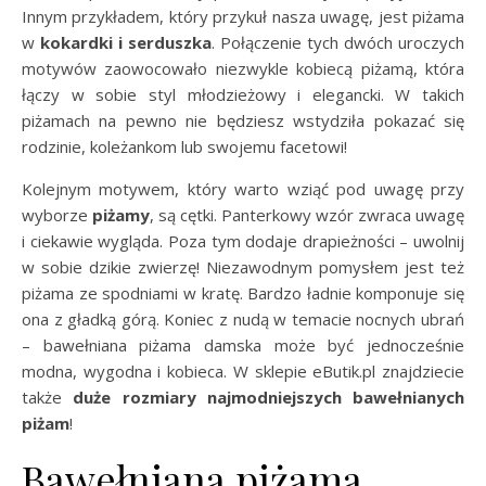
Innym przykładem, który przykuł nasza uwagę, jest piżama
w
kokardki i serduszka
. Połączenie tych dwóch uroczych
motywów zaowocowało niezwykle kobiecą piżamą, która
łączy w sobie styl młodzieżowy i elegancki. W takich
piżamach na pewno nie będziesz wstydziła pokazać się
rodzinie, koleżankom lub swojemu facetowi!
Kolejnym motywem, który warto wziąć pod uwagę przy
wyborze
piżamy
, są cętki. Panterkowy wzór zwraca uwagę
i ciekawie wygląda. Poza tym dodaje drapieżności – uwolnij
w sobie dzikie zwierzę! Niezawodnym pomysłem jest też
piżama ze spodniami w kratę. Bardzo ładnie komponuje się
ona z gładką górą. Koniec z nudą w temacie nocnych ubrań
– bawełniana piżama damska może być jednocześnie
modna, wygodna i kobieca. W sklepie eButik.pl znajdziecie
także
duże rozmiary najmodniejszych bawełnianych
piżam
!
Bawełniana piżama