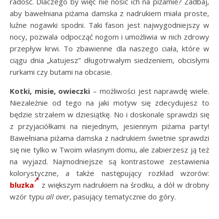
radość. Dlaczego by więc nie nosić ich na piżamie? Zadbaj,
aby bawełniana piżama damska z nadrukiem miała proste,
luźne nogawki spodni. Taki fason jest najwygodniejszy w
nocy, pozwala odpocząć nogom i umożliwia w nich zdrowy
przepływ krwi. To zbawienne dla naszego ciała, które w
ciągu dnia „katujesz” długotrwałym siedzeniem, obcisłymi
rurkami czy butami na obcasie.
Kotki, misie, owieczki
– możliwości jest naprawdę wiele.
Niezależnie od tego na jaki motyw się zdecydujesz to
będzie strzałem w dziesiątkę. No i doskonale sprawdzi się
z przyjaciółkami na niejednym, jesiennym piżama party!
Bawełniana piżama damska z nadrukiem świetnie sprawdzi
się nie tylko w Twoim własnym domu, ale zabierzesz ją też
na wyjazd. Najmodniejsze są kontrastowe zestawienia
kolorystyczne, a także następujący rozkład wzorów:
bluzka
z większym nadrukiem na środku, a dół w drobny
wzór typu
all over
, pasujący tematycznie do góry.