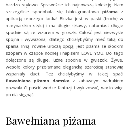
bardzo stylowo. Sprawdźcie ich najnowszą kolekcję. Nam
szczególnie spodobała się biało-granatowa
piżama
z
aplikacją uroczego kotka! Bluzka jest w paski (trochę w
marynarskim stylu) i ma długie rękawy, natomiast długie
spodnie są ze wzorem w groszki. Całość jest niezwykle
spójna i wyważona, dlatego chciałybyśmy mieć taką do
spania. Inną, równie uroczą opcją, jest piżama ze słodkim
szopem w czapce nocnej i napisem LOVE YOU. Do tego
dołączone są długie, luźne spodnie w gwiazdki. Żywe,
wesołe kolory przełamane elegancką szarością stanowią
wspaniały duet. Tez chciałybyśmy w takiej spać!
Bawełniana piżama damska
z zabawnym nadrukiem
pozwala Ci puścić wodze fantazji i wyluzować, warto więc
po nią sięgnąć.
Bawełniana piżama